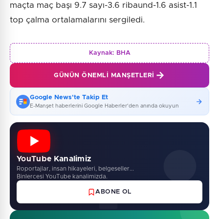
maçta maç başı 9.7 sayı-3.6 ribaund-1.6 asist-1.1
top çalma ortalamalarını sergiledi.
Kaynak:
BHA
GÜNÜN ÖNEMLI MANŞETLERI
Google News'te Takip Et
E-Manşet haberlerini Google Haberler'den anında okuyun
YouTube Kanalimiz
Roportajlar, insan hikayeleri, belgeseller...
Binlercesi YouTube kanalimizda.
ABONE OL