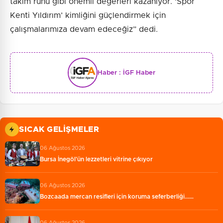
takım ruhu gibi önemli değerleri kazanıyor. ‘Spor
Kenti Yıldırım’ kimliğini güçlendirmek için
çalışmalarımıza devam edeceğiz” dedi.
Haber :
İGF Haber
SICAK GELIŞMELER
06 Ağustos 2026
Bursa İnegöl'ün lezzetleri vitrine çıkıyor
06 Ağustos 2026
Bozcaada mercan resifleri için koruma seferberliği...…
06 Ağustos 2026