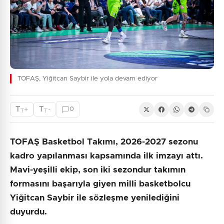
TOFAŞ, Yiğitcan Saybir ile yola devam ediyor
T
T
+
-
0
T
T
TOFAŞ Basketbol Takımı, 2026-2027 sezonu
kadro yapılanması kapsamında ilk imzayı attı.
Mavi-yeşilli ekip, son iki sezondur takımın
formasını başarıyla giyen milli basketbolcu
Yiğitcan Saybir ile sözleşme yenilediğini
duyurdu.