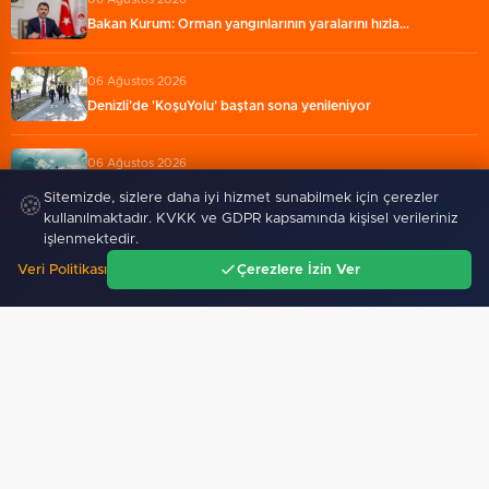
Bakan Kurum: Orman yangınlarının yaralarını hızla…
06 Ağustos 2026
Denizli'de 'KoşuYolu' baştan sona yenileniyor
06 Ağustos 2026
İletişim'den 'Terörsüz Türkiye' hedefli videolu paylaşım…
Sitemizde, sizlere daha iyi hizmet sunabilmek için çerezler
🍪
kullanılmaktadır. KVKK ve GDPR kapsamında kişisel verileriniz
işlenmektedir.
Veri Politikası
Çerezlere İzin Ver
Ana Sayfa
Gündem
Ara
Menü
Antalya'da Kırkgöz su
İzmit Belediyesi'nde iki yeni
kaynaklarında ortak koruma
başkan yardımcısı göreve…
seferberliği…
SPOR