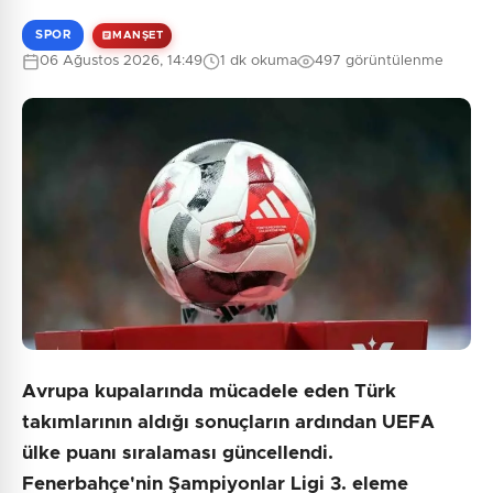
SPOR
MANŞET
06 Ağustos 2026, 14:49
1 dk okuma
497 görüntülenme
0
/2000
Güvenlik Sorusu:
8 + 2 = ?
Gönder
Avrupa kupalarında mücadele eden Türk
takımlarının aldığı sonuçların ardından UEFA
ülke puanı sıralaması güncellendi.
Fenerbahçe'nin Şampiyonlar Ligi 3. eleme