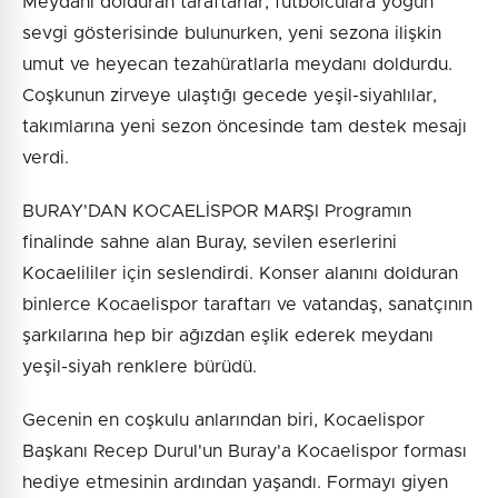
Meydanı dolduran taraftarlar, futbolculara yoğun
sevgi gösterisinde bulunurken, yeni sezona ilişkin
umut ve heyecan tezahüratlarla meydanı doldurdu.
Coşkunun zirveye ulaştığı gecede yeşil-siyahlılar,
takımlarına yeni sezon öncesinde tam destek mesajı
verdi.
BURAY'DAN KOCAELİSPOR MARŞI Programın
finalinde sahne alan Buray, sevilen eserlerini
Kocaelililer için seslendirdi. Konser alanını dolduran
binlerce Kocaelispor taraftarı ve vatandaş, sanatçının
şarkılarına hep bir ağızdan eşlik ederek meydanı
yeşil-siyah renklere bürüdü.
Gecenin en coşkulu anlarından biri, Kocaelispor
Başkanı Recep Durul'un Buray'a Kocaelispor forması
hediye etmesinin ardından yaşandı. Formayı giyen