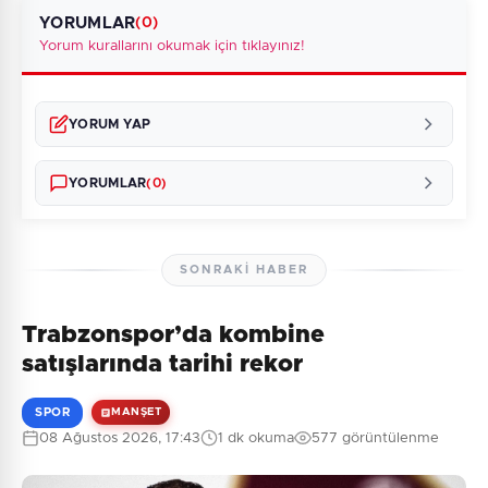
YORUMLAR
(0)
Yorum kurallarını okumak için tıklayınız!
YORUM YAP
YORUMLAR
(0)
SONRAKI HABER
Trabzonspor’da kombine
Henüz yorum yapılmamış. İlk yorumu siz yapın!
satışlarında tarihi rekor
SPOR
MANŞET
08 Ağustos 2026, 17:43
1 dk okuma
577 görüntülenme
0
/2000
Güvenlik Sorusu: