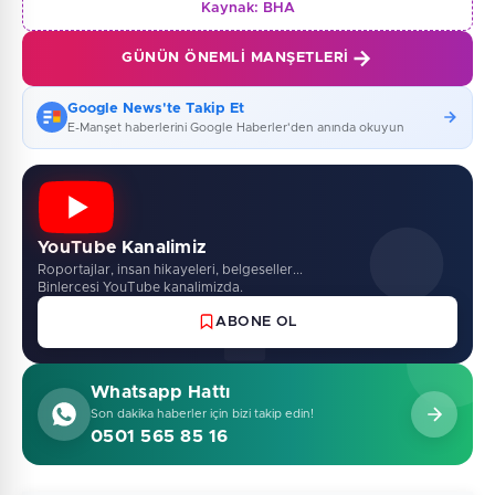
Kaynak:
BHA
GÜNÜN ÖNEMLI MANŞETLERI
Google News'te Takip Et
E-Manşet haberlerini Google Haberler'den anında okuyun
YouTube Kanalimiz
Roportajlar, insan hikayeleri, belgeseller...
Binlercesi YouTube kanalimizda.
ABONE OL
Whatsapp Hattı
Son dakika haberler için bizi takip edin!
0501 565 85 16