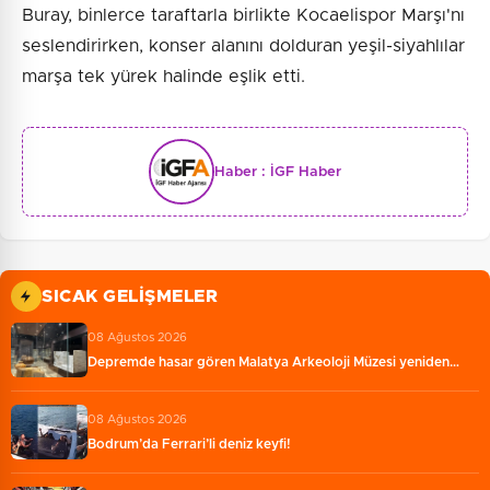
Buray, binlerce taraftarla birlikte Kocaelispor Marşı'nı
seslendirirken, konser alanını dolduran yeşil-siyahlılar
marşa tek yürek halinde eşlik etti.
Haber :
İGF Haber
SICAK GELIŞMELER
08 Ağustos 2026
Depremde hasar gören Malatya Arkeoloji Müzesi yeniden…
08 Ağustos 2026
Bodrum’da Ferrari’li deniz keyfi!