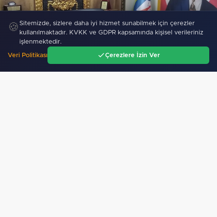
Sitemizde, sizlere daha iyi hizmet sunabilmek için çerezler
🍪
kullanılmaktadır. KVKK ve GDPR kapsamında kişisel verileriniz
işlenmektedir.
Veri Politikası
Çerezlere İzin Ver
Esnaf odalarından ortak açıklama
Ana Sayfa
Gündem
Ara
Menü
574
"CHP İstanbul’da yeni katılımlar... Gürsel Tekin:
Birlikte başaracağız"