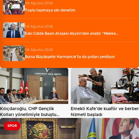
08 Ağustos 2026
Toplu taşımaya sıkı denetim
08 Ağustos 2026
Eski Cidde Basın Ataşesi Akyön’den analiz: “Mekke…
08 Ağustos 2026
Bursa Büyükşehir Harmancık’ta da yolları yeniliyor
Kılıçdaroğlu, CHP Gençlik
Emekli Kafe’de kuaför ve berber
Kolları yönetimiyle buluştu…
hizmeti başladı
SPOR