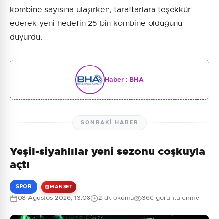
kombine sayısına ulaşırken, taraftarlara teşekkür
ederek yeni hedefin 25 bin kombine olduğunu
duyurdu.
Haber :
BHA
SONRAKI HABER
Yeşil-siyahlılar yeni sezonu coşkuyla
açtı
SPOR
MANŞET
08 Ağustos 2026, 13:08
2 dk okuma
360 görüntülenme