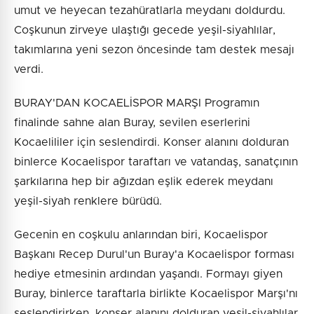
umut ve heyecan tezahüratlarla meydanı doldurdu.
Coşkunun zirveye ulaştığı gecede yeşil-siyahlılar,
takımlarına yeni sezon öncesinde tam destek mesajı
verdi.
BURAY'DAN KOCAELİSPOR MARŞI Programın
finalinde sahne alan Buray, sevilen eserlerini
Kocaelililer için seslendirdi. Konser alanını dolduran
binlerce Kocaelispor taraftarı ve vatandaş, sanatçının
şarkılarına hep bir ağızdan eşlik ederek meydanı
yeşil-siyah renklere bürüdü.
Gecenin en coşkulu anlarından biri, Kocaelispor
Başkanı Recep Durul'un Buray'a Kocaelispor forması
hediye etmesinin ardından yaşandı. Formayı giyen
Buray, binlerce taraftarla birlikte Kocaelispor Marşı'nı
seslendirirken, konser alanını dolduran yeşil-siyahlılar