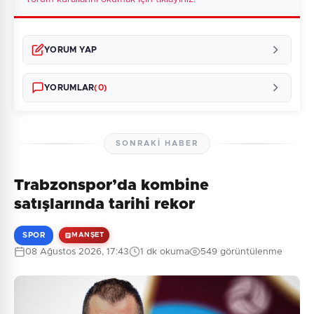
YORUM YAP
YORUMLAR
(0)
SONRAKI HABER
Trabzonspor’da kombine
Henüz yorum yapılmamış. İlk yorumu siz yapın!
satışlarında tarihi rekor
SPOR
MANŞET
08 Ağustos 2026, 17:43
1 dk okuma
549 görüntülenme
0
/2000
Güvenlik Sorusu:
10 + 10 = ?