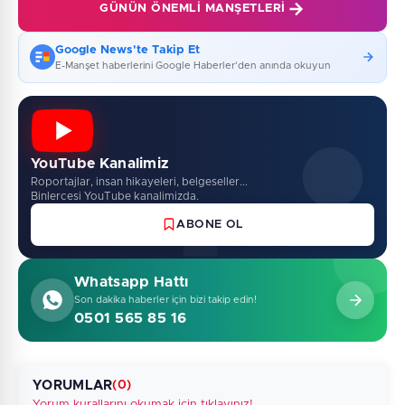
GÜNÜN ÖNEMLI MANŞETLERI
Google News'te Takip Et
E-Manşet haberlerini Google Haberler'den anında okuyun
YouTube Kanalimiz
Roportajlar, insan hikayeleri, belgeseller...
Binlercesi YouTube kanalimizda.
ABONE OL
Whatsapp Hattı
Son dakika haberler için bizi takip edin!
0501 565 85 16
YORUMLAR
(0)
Yorum kurallarını okumak için tıklayınız!