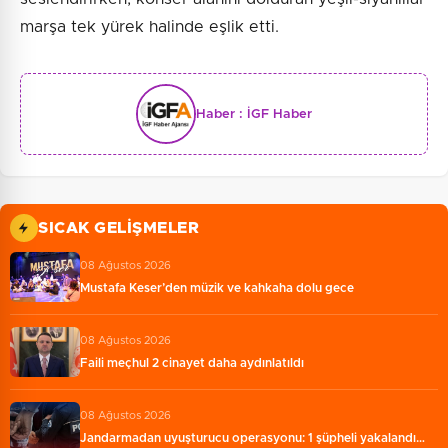
marşa tek yürek halinde eşlik etti.
Haber :
İGF Haber
SICAK GELIŞMELER
08 Ağustos 2026
Mustafa Keser’den müzik ve kahkaha dolu gece
08 Ağustos 2026
Faili meçhul 2 cinayet daha aydınlatıldı
08 Ağustos 2026
Jandarmadan uyuşturucu operasyonu: 1 şüpheli yakalandı…