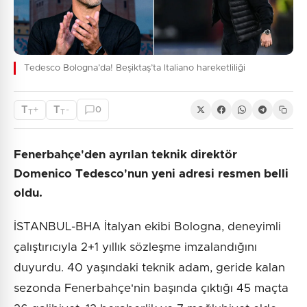
Tedesco Bologna’da! Beşiktaş’ta Italiano hareketliliği
T
T
+
-
0
T
T
Fenerbahçe'den ayrılan teknik direktör
Domenico Tedesco'nun yeni adresi resmen belli
oldu.
İSTANBUL-BHA İtalyan ekibi Bologna, deneyimli
çalıştırıcıyla 2+1 yıllık sözleşme imzalandığını
duyurdu. 40 yaşındaki teknik adam, geride kalan
sezonda Fenerbahçe'nin başında çıktığı 45 maçta