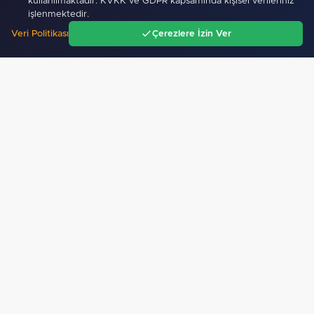
kullanılmaktadır. KVKK ve GDPR kapsamında kişisel verileriniz
işlenmektedir.
Veri Politikası
Çerezlere İzin Ver
Ana Sayfa
Gündem
Ara
Menü
Bursa Büyükşehir Harmancık’ta da yolları yeniliyor
526
"Hakkâri’de JİHA destekli operasyon"
Esnaf odalarından ortak açıklama