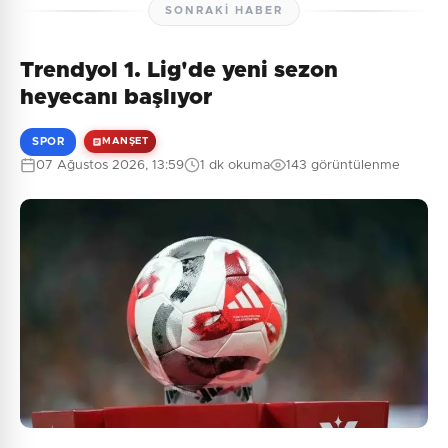
SONRAKI HABER
Trendyol 1. Lig'de yeni sezon
Henüz yorum yapılmamış. İlk yorumu siz yapın!
heyecanı başlıyor
SPOR
MANŞET
07 Ağustos 2026, 13:59
1 dk okuma
143 görüntülenme
0
/2000
Güvenlik Sorusu:
8 + 8 = ?
Gönder