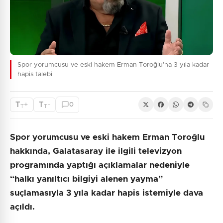
Spor yorumcusu ve eski hakem Erman Toroğlu’na 3 yıla kadar
hapis talebi
T
T
+
-
0
T
T
Spor yorumcusu ve eski hakem Erman Toroğlu
hakkında, Galatasaray ile ilgili televizyon
programında yaptığı açıklamalar nedeniyle
“halkı yanıltıcı bilgiyi alenen yayma”
suçlamasıyla 3 yıla kadar hapis istemiyle dava
açıldı.