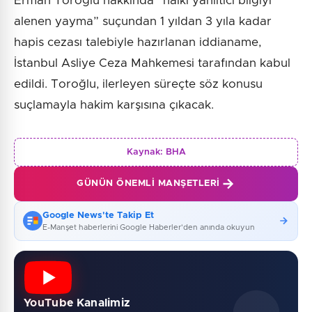
Erman Toroğlu hakkında “halkı yanıltıcı bilgiyi
alenen yayma” suçundan 1 yıldan 3 yıla kadar
hapis cezası talebiyle hazırlanan iddianame,
İstanbul Asliye Ceza Mahkemesi tarafından kabul
edildi. Toroğlu, ilerleyen süreçte söz konusu
suçlamayla hakim karşısına çıkacak.
Kaynak:
BHA
GÜNÜN ÖNEMLI MANŞETLERI
Google News'te Takip Et
E-Manşet haberlerini Google Haberler'den anında okuyun
YouTube Kanalimiz