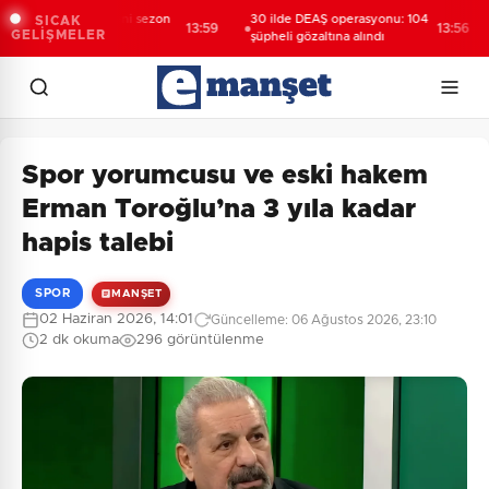
ndyol 1. Lig'de yeni sezon
30 ilde DEAŞ operasyonu: 104
3
SICAK
13:59
13:56
GELİŞMELER
ecanı başlıyor
şüpheli gözaltına alındı
ş
Spor yorumcusu ve eski hakem
Erman Toroğlu’na 3 yıla kadar
hapis talebi
SPOR
MANŞET
02 Haziran 2026, 14:01
Güncelleme: 06 Ağustos 2026, 23:10
2 dk okuma
296 görüntülenme