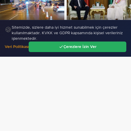
Kocaeli'de Seymen ve
Cumhurbaşkanı Erdoğan,
Sitemizde, sizlere daha iyi hizmet sunabilmek için çerezler
🍪
Karamürsel tünellerine konfor…
Mekke'de Veliaht Prens
kullanılmaktadır. KVKK ve GDPR kapsamında kişisel verileriniz
Muhammed…
işlenmektedir.
SPOR
Veri Politikası
Çerezlere İzin Ver
Ana Sayfa
Gündem
Ara
Menü
Türk mühendis Polatkan, DARPA Lift Challenge'da
finale…
425
"CHP, Menderes Belediye Başkanı İlkay Çiçek'i
kesin ihraç talebiyle disipline sevk…"