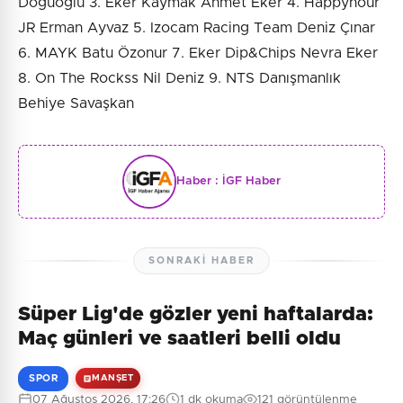
Doğuoğlu 3. Eker Kaymak Ahmet Eker 4. Happyhour
JR Erman Ayvaz 5. Izocam Racing Team Deniz Çınar
6. MAYK Batu Özonur 7. Eker Dip&Chips Nevra Eker
8. On The Rockss Nil Deniz 9. NTS Danışmanlık
Behiye Savaşkan
Haber :
İGF Haber
SONRAKI HABER
Süper Lig'de gözler yeni haftalarda:
Maç günleri ve saatleri belli oldu
SPOR
MANŞET
07 Ağustos 2026, 17:26
1 dk okuma
121 görüntülenme