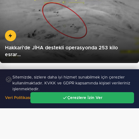
Hakkari'de JİHA destekli operasyonda 253 kilo
esrar…
Sitemizde, sizlere daha iyi hizmet sunabilmek için çerezler
🍪
kullanılmaktadır. KVKK ve GDPR kapsamında kişisel verileriniz
işlenmektedir.
Veri Politikası
Çerezlere İzin Ver
Ana Sayfa
Gündem
Ara
Menü