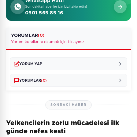
Whatsapp Hattı
Son dakika haberler için bizi takip edin!
0501 565 85 16
YORUMLAR
(0)
Yorum kurallarını okumak için tıklayınız!
YORUM YAP
YORUMLAR
(0)
SONRAKI HABER
Yelkencilerin zorlu mücadelesi ilk
Henüz yorum yapılmamış. İlk yorumu siz yapın!
günde nefes kesti