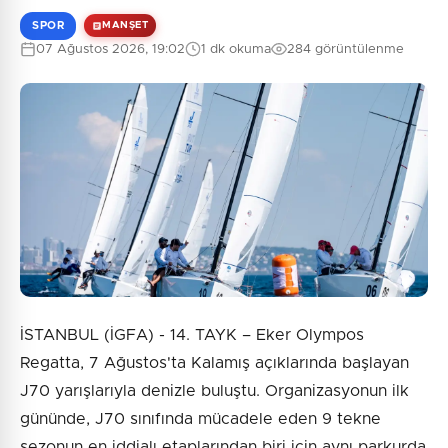
SPOR
MANŞET
07 Ağustos 2026, 19:02
1 dk okuma
284 görüntülenme
0
/2000
Güvenlik Sorusu:
1 + 5 = ?
Gönder
İSTANBUL (İGFA) - 14. TAYK – Eker Olympos
Regatta, 7 Ağustos'ta Kalamış açıklarında başlayan
J70 yarışlarıyla denizle buluştu. Organizasyonun ilk
gününde, J70 sınıfında mücadele eden 9 tekne
sezonun en iddialı etaplarından biri için aynı parkurda