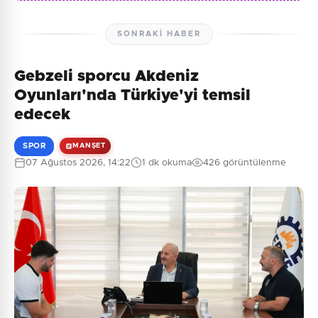
SONRAKI HABER
Gebzeli sporcu Akdeniz
Oyunları'nda Türkiye'yi temsil
edecek
SPOR
MANŞET
07 Ağustos 2026, 14:22
1 dk okuma
426 görüntülenme