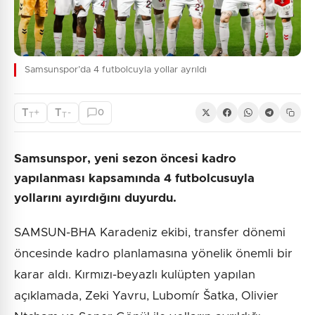
Samsunspor’da 4 futbolcuyla yollar ayrıldı
T
T
+
-
0
T
T
Samsunspor, yeni sezon öncesi kadro
yapılanması kapsamında 4 futbolcusuyla
yollarını ayırdığını duyurdu.
SAMSUN-BHA Karadeniz ekibi, transfer dönemi
öncesinde kadro planlamasına yönelik önemli bir
karar aldı. Kırmızı-beyazlı kulüpten yapılan
açıklamada, Zeki Yavru, Lubomír Šatka, Olivier