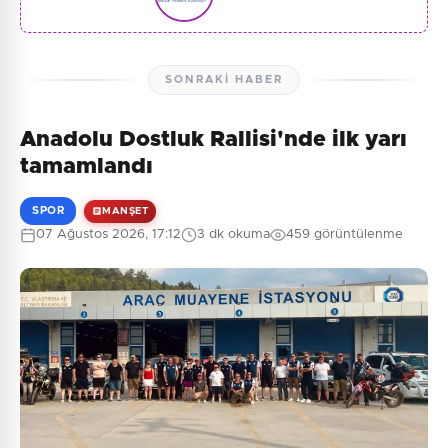
SONRAKI HABER
Anadolu Dostluk Rallisi'nde ilk yarı
tamamlandı
SPOR
MANŞET
07 Ağustos 2026, 17:12
3 dk okuma
459 görüntülenme