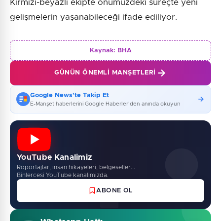
Kırmızı-beyazlı ekipte önümüzdeki süreçte yeni
gelişmelerin yaşanabileceği ifade ediliyor.
Kaynak:
BHA
GÜNÜN ÖNEMLI MANŞETLERI
Google News'te Takip Et
E-Manşet haberlerini Google Haberler'den anında okuyun
YouTube Kanalimiz
Roportajlar, insan hikayeleri, belgeseller...
Binlercesi YouTube kanalimizda.
ABONE OL