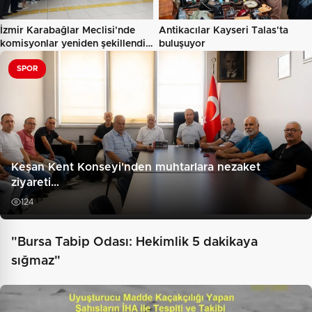
İzmir Karabağlar Meclisi'nde
Antikacılar Kayseri Talas'ta
komisyonlar yeniden şekillendi…
buluşuyor
SPOR
Keşan Kent Konseyi'nden muhtarlara nezaket
ziyareti…
124
"Bursa Tabip Odası: Hekimlik 5 dakikaya
sığmaz"