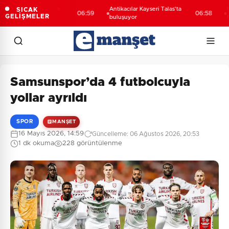
Melikgazi şantiye
Antikacılar Kayseri Talas'ta
Morita
SICAK
06:59
06:58
GELİŞMELER
döndü
buluşuyor
MEB'e 
Samsunspor’da 4 futbolcuyla
yollar ayrıldı
SPOR
MANŞET
16 Mayıs 2026, 14:59
Güncelleme: 06 Ağustos 2026, 20:53
1 dk okuma
228 görüntülenme