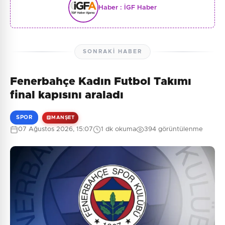
Haber :
İGF Haber
SONRAKI HABER
Fenerbahçe Kadın Futbol Takımı
final kapısını araladı
SPOR
MANŞET
07 Ağustos 2026, 15:07
1 dk okuma
394 görüntülenme