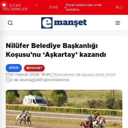
abzonspor’da kombine
Esnaf odalarından ortak
SICAK
17:43
16:21
GELİŞMELER
ışlarında tarihi rekor
açıklama
Nilüfer Belediye Başkanlığı
Koşusu’nu ‘Aşkartay’ kazandı
SPOR
MANŞET
01 Haziran 2026, 18:45
Güncelleme: 08 Ağustos 2026, 07:09
2 dk okuma
369 görüntülenme