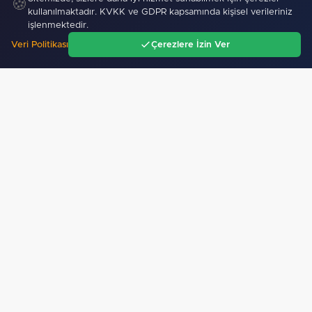
🍪
kullanılmaktadır. KVKK ve GDPR kapsamında kişisel verileriniz
işlenmektedir.
Veri Politikası
Çerezlere İzin Ver
Ana Sayfa
Gündem
Ara
Menü
Faili meçhul 2 cinayet daha aydınlatıldı
173
"Toplu taşımaya sıkı denetim"
İzmir İtfaiyesi’ne 13,5 milyon Euro’luk teknoloji…