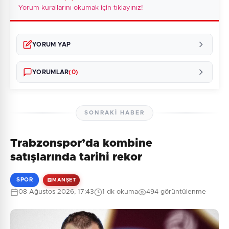
Yorum kurallarını okumak için tıklayınız!
YORUM YAP
YORUMLAR
(0)
SONRAKI HABER
Trabzonspor’da kombine
Henüz yorum yapılmamış. İlk yorumu siz yapın!
satışlarında tarihi rekor
SPOR
MANŞET
08 Ağustos 2026, 17:43
1 dk okuma
494 görüntülenme
0
/2000
Güvenlik Sorusu:
1 + 1 = ?