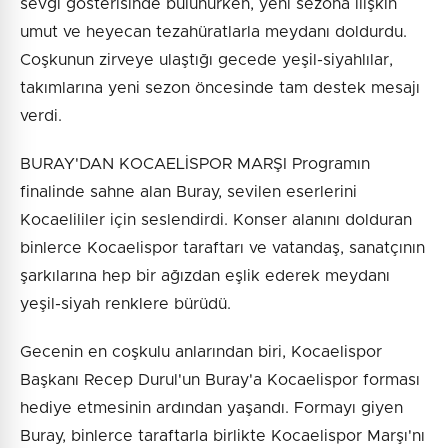
sevgi gösterisinde bulunurken, yeni sezona ilişkin
umut ve heyecan tezahüratlarla meydanı doldurdu.
Coşkunun zirveye ulaştığı gecede yeşil-siyahlılar,
takımlarına yeni sezon öncesinde tam destek mesajı
verdi.
BURAY'DAN KOCAELİSPOR MARŞI Programın
finalinde sahne alan Buray, sevilen eserlerini
Kocaelililer için seslendirdi. Konser alanını dolduran
binlerce Kocaelispor taraftarı ve vatandaş, sanatçının
şarkılarına hep bir ağızdan eşlik ederek meydanı
yeşil-siyah renklere bürüdü.
Gecenin en coşkulu anlarından biri, Kocaelispor
Başkanı Recep Durul'un Buray'a Kocaelispor forması
hediye etmesinin ardından yaşandı. Formayı giyen
Buray, binlerce taraftarla birlikte Kocaelispor Marşı'nı