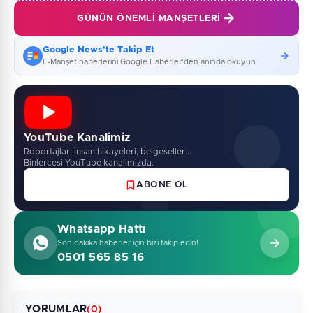
GÜNÜN ÖNEMLI MANŞETLERI
Google News'te Takip Et
E-Manşet haberlerini Google Haberler'den anında okuyun
YouTube Kanalimiz
Roportajlar, insan hikayeleri, belgeseller...
Binlercesi YouTube kanalimizda.
ABONE OL
Whatsapp Hattı
Son dakika haberler için bizi takip edin!
0501 565 85 16
YORUMLAR
(0)