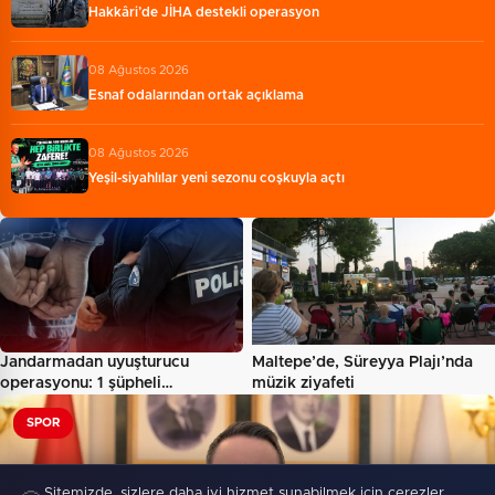
Hakkâri’de JİHA destekli operasyon
08 Ağustos 2026
Esnaf odalarından ortak açıklama
08 Ağustos 2026
Yeşil-siyahlılar yeni sezonu coşkuyla açtı
Jandarmadan uyuşturucu
Maltepe’de, Süreyya Plajı’nda
operasyonu: 1 şüpheli
müzik ziyafeti
yakalandı…
SPOR
Sitemizde, sizlere daha iyi hizmet sunabilmek için çerezler