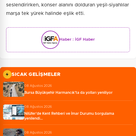
seslendirirken, konser alanını dolduran yeşil-siyahlılar
marşa tek yürek halinde eşlik etti.
Haber :
İGF Haber
SICAK GELIŞMELER
08 Ağustos 2026
Bursa Büyükşehir Harmancık’ta da yolları yeniliyor
08 Ağustos 2026
Nilüfer’de Kent Rehberi ve İmar Durumu Sorgulama
yenilendi…
08 Ağustos 2026