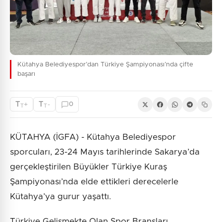
Kütahya Belediyespor’dan Türkiye Şampiyonası’nda çifte
başarı
T
T
+
-
0
T
T
KÜTAHYA (İGFA) - Kütahya Belediyespor
sporcuları, 23-24 Mayıs tarihlerinde Sakarya’da
gerçekleştirilen Büyükler Türkiye Kuraş
Şampiyonası’nda elde ettikleri derecelerle
Kütahya’ya gurur yaşattı.
Türkiye Gelişmekte Olan Spor Branşları