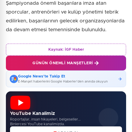
Şampiyonada önemli başarılara imza atan
sporcular, antrenörleri ve kulüp yönetimi tebrik
edilirken, başarılarının gelecek organizasyonlarda
da devam etmesi temennisinde bulunuldu.
Kaynak:
İGF Haber
GÜNÜN ÖNEMLI MANŞETLERI
Google News'te Takip Et
E-Manşet haberlerini Google Haberler'den anında okuyun
YouTube Kanalimiz
Roportajlar, insan hikayeleri, belgeseller...
Binlercesi YouTube kanalimizda.