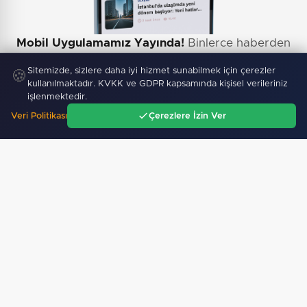
Mobil Uygulamamız Yayında!
Binlerce haberden
anında haberdar ol, ilgi alanına göre haber oku.
Sitemizde, sizlere daha iyi hizmet sunabilmek için çerezler
🍪
kullanılmaktadır. KVKK ve GDPR kapsamında kişisel verileriniz
işlenmektedir.
Veri Politikası
Çerezlere İzin Ver
Ana Sayfa
Gündem
Ara
Menü
Sitemizdeki dış bağlantılar referans amaçlıdır, dış
bağlantıların içeriklerinden kuruluşumuz sorumlu
değildir.