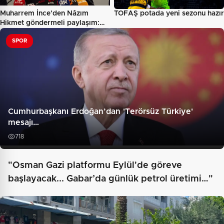
Muharrem İnce’den Nâzım
TOFAŞ potada yeni sezonu hazır
Hikmet göndermeli paylaşım:…
SPOR
Cumhurbaşkanı Erdoğan’dan 'Terörsüz Türkiye'
mesajı…
718
"Osman Gazi platformu Eylül'de göreve
başlayacak... Gabar’da günlük petrol üretimi…"