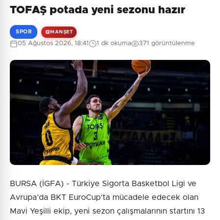
TOFAŞ potada yeni sezonu hazır
Henüz yorum yapılmamış. İlk yorumu siz yapın!
SPOR
MANŞET
05 Ağustos 2026, 18:41
1 dk okuma
371 görüntülenme
0
/2000
Güvenlik Sorusu:
4 + 3 = ?
Gönder
BURSA (İGFA) - Türkiye Sigorta Basketbol Ligi ve
Avrupa’da BKT EuroCup’ta mücadele edecek olan
Mavi Yeşilli ekip, yeni sezon çalışmalarının startını 13