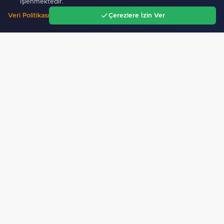
işlenmektedir.
Veri Politikası
Çerezlere İzin Ver
Ana Sayfa
Gündem
Ara
Menü
Mobil Uygulamamız Yayında!
Binlerce haberden
anında haberdar ol, ilgi alanına göre haber oku.
Sitemizdeki dış bağlantılar referans amaçlıdır, dış
bağlantıların içeriklerinden kuruluşumuz sorumlu
değildir.