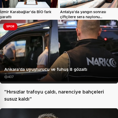
İzmir Karabağlar'da BİO fark
Antalya'da yangın sonrası
yarattı
çiftçilere sera naylonu…
SPOR
Ankara'da uyuşturucu ve fuhuş 8 gözaltı
407
"Hırsızlar trafoyu çaldı, narenciye bahçeleri
susuz kaldı"