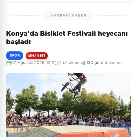
SONRAKI HABER
Konya'da Bisiklet Festivali heyecanı
Henüz yorum yapılmamış. İlk yorumu siz yapın!
başladı
SPOR
MANŞET
07 Ağustos 2026, 12:11
2 dk okuma
130 görüntülenme
0
/2000
Güvenlik Sorusu:
9 + 10 = ?
Gönder