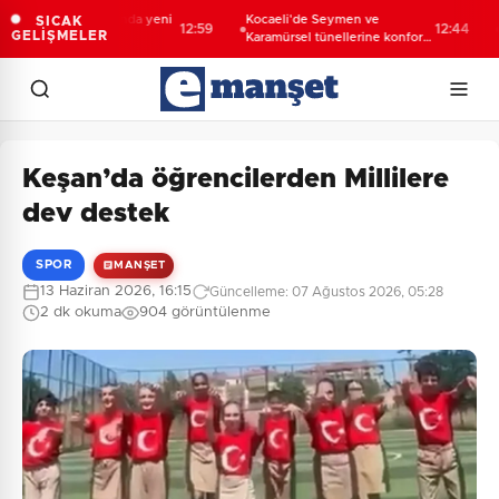
 Derneği davasında yeni
Kocaeli'de Seymen ve
Ank
SICAK
12:59
12:44
GELİŞMELER
 Yönetim için
Karamürsel tünellerine konfor
8 gö
endirme yapıldı
dokunuşu
Keşan’da öğrencilerden Millilere
dev destek
SPOR
MANŞET
13 Haziran 2026, 16:15
Güncelleme: 07 Ağustos 2026, 05:28
2 dk okuma
904 görüntülenme