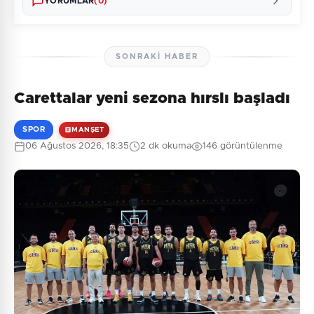
YORUMLAR
(0)
SONRAKI HABER
Carettalar yeni sezona hırslı başladı
Henüz yorum yapılmamış. İlk yorumu siz yapın!
SPOR
MANŞET
06 Ağustos 2026, 18:35
2 dk okuma
146 görüntülenme
0
/2000
Güvenlik Sorusu:
5 + 6 = ?
Gönder