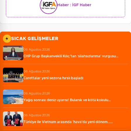
Haber :
İGF Haber
SICAK GELIŞMELER
06 Ağustos 2026
CHP Grup Başkanvekili Kılıç’tan 'silahsızlanma' vurgusu…
06 Ağustos 2026
Carettalar yeni sezona hırslı başladı
06 Ağustos 2026
Yağış sonrası deniz uyarısı! Bulanık ve kötü kokulu…
06 Ağustos 2026
Türkiye ile Vietnam arasında 'hava'da yeni dönem...…