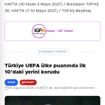
HAFTA (30 Nisan-3 Mayıs 2027) / Bursaspor-TOFAŞ
30. HAFTA (7-10 Mayıs 2027) / TOFAŞ-Beşiktaş
Haber :
İGF Haber
SONRAKI HABER
Türkiye UEFA ülke puanında ilk
10'daki yerini korudu
SPOR
MANŞET
06 Ağustos 2026, 14:49
1 dk okuma
539 görüntülenme