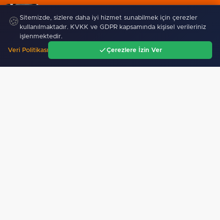
06 Ağustos 2026
Sitemizde, sizlere daha iyi hizmet sunabilmek için çerezler
🍪
MGK'dan 8 maddelik bildiri... Terörsüz Türkiye, bölgesel…
kullanılmaktadır. KVKK ve GDPR kapsamında kişisel verileriniz
işlenmektedir.
Veri Politikası
Çerezlere İzin Ver
Ana Sayfa
Gündem
Ara
Menü
TBMM'nin ana binası YES-TR'de
Yakıt barcı filosuna iki yeni
'çok iyi' olarak
gemi
sertifikalandırıldı…
SPOR
Bursa’da TEKNOSAB KOBİ OSB tanıtıldı... Bursa’nın…