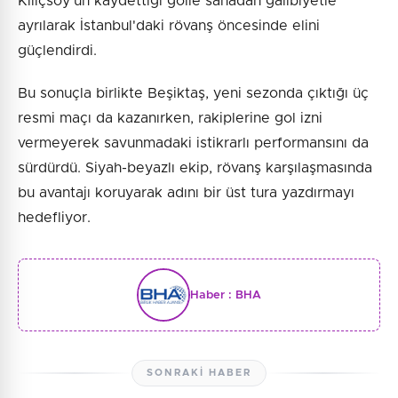
Kılıçsoy'un kaydettiği golle sahadan galibiyetle
ayrılarak İstanbul'daki rövanş öncesinde elini
güçlendirdi.
Bu sonuçla birlikte Beşiktaş, yeni sezonda çıktığı üç
resmi maçı da kazanırken, rakiplerine gol izni
vermeyerek savunmadaki istikrarlı performansını da
sürdürdü. Siyah-beyazlı ekip, rövanş karşılaşmasında
bu avantajı koruyarak adını bir üst tura yazdırmayı
hedefliyor.
Haber :
BHA
SONRAKI HABER