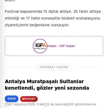
alıyor.
Festival kapsamında 15 dijital atölye, 35 farklı atölye
etkinliği ve 17 farklı konseptte bisiklet enstalasyonu
ziyaretçilerin beğenisine sunuluyor.
Haber :
İGF Haber
SONRAKI HABER
Antalya Muratpaşalı Sultanlar
kenetlendi, gözler yeni sezonda
SPOR
MANŞET
07 Ağustos 2026, 11:46
2 dk okuma
331 görüntülenme