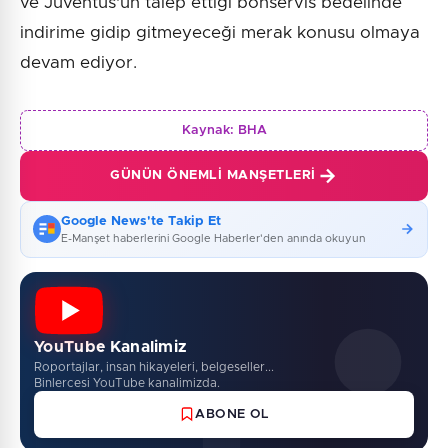
ve Juventus'un talep ettiği bonservis bedelinde
indirime gidip gitmeyeceği merak konusu olmaya
devam ediyor.
Kaynak:
BHA
GÜNÜN ÖNEMLI MANŞETLERI
Google News'te Takip Et
E-Manşet haberlerini Google Haberler'den anında okuyun
YouTube Kanalimiz
Roportajlar, insan hikayeleri, belgeseller...
Binlercesi YouTube kanalimizda.
ABONE OL