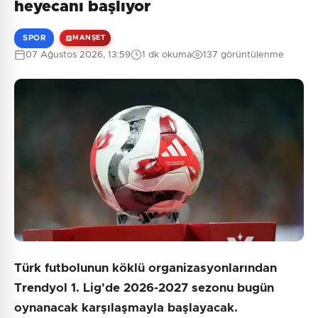
heyecanı başlıyor
SPOR
MANŞET
07 Ağustos 2026, 13:59
1 dk okuma
137 görüntülenme
0
/2000
Güvenlik Sorusu:
1 + 4 = ?
Gönder
Türk futbolunun köklü organizasyonlarından
Trendyol 1. Lig'de 2026-2027 sezonu bugün
oynanacak karşılaşmayla başlayacak.