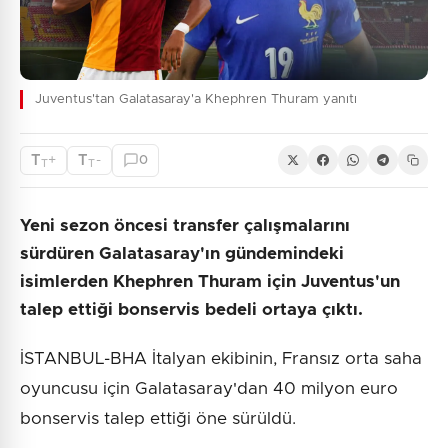
Juventus'tan Galatasaray'a Khephren Thuram yanıtı
T
T
+
-
0
T
T
Yeni sezon öncesi transfer çalışmalarını
sürdüren Galatasaray'ın gündemindeki
isimlerden Khephren Thuram için Juventus'un
talep ettiği bonservis bedeli ortaya çıktı.
İSTANBUL-BHA İtalyan ekibinin, Fransız orta saha
oyuncusu için Galatasaray'dan 40 milyon euro
bonservis talep ettiği öne sürüldü.