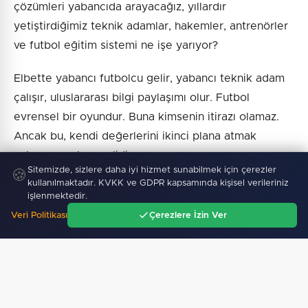
çözümleri yabancıda arayacağız, yıllardır
yetiştirdiğimiz teknik adamlar, hakemler, antrenörler
ve futbol eğitim sistemi ne işe yarıyor?
Elbette yabancı futbolcu gelir, yabancı teknik adam
çalışır, uluslararası bilgi paylaşımı olur. Futbol
evrensel bir oyundur. Buna kimsenin itirazı olamaz.
Ancak bu, kendi değerlerini ikinci plana atmak
anlamına gelmemelidir.
Sitemizde, sizlere daha iyi hizmet sunabilmek için çerezler
🍪
kullanılmaktadır. KVKK ve GDPR kapsamında kişisel verileriniz
Bugün Süper Lig'de birçok takımın ilk 11'ine
işlenmektedir.
baktığınızda Türk futbolcusunu bulmakta
Veri Politikası
Çerezlere İzin Ver
zorlanıyoruz. Kulübede yabancı teknik adam, sahada
Ana Sayfa
Gündem
Ara
Menü
yabancı futbolcu, kritik maçta yabancı hakem... Bu
tablo bize başarıdan önce başka bir gerçeği
anlatıyor: Biz kendi kendimize yetebileceğimize
inanmıyoruz.