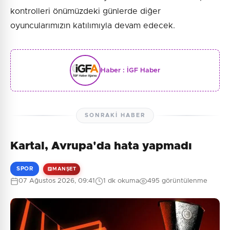
kontrolleri önümüzdeki günlerde diğer
oyuncularımızın katılımıyla devam edecek.
Haber :
İGF Haber
SONRAKI HABER
Kartal, Avrupa'da hata yapmadı
SPOR
MANŞET
07 Ağustos 2026, 09:41
1 dk okuma
495 görüntülenme