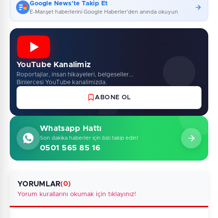
Google News'te Takip Et
E-Manşet haberlerini Google Haberler'den anında okuyun
YouTube Kanalimiz
Roportajlar, insan hikayeleri, belgeseller...
Binlercesi YouTube kanalimizda.
ABONE OL
Whatsapp Hattı
Son dakika haberler için bizi takip edin!
0501 565 85 16
YORUMLAR
(0)
Yorum kurallarını okumak için tıklayınız!