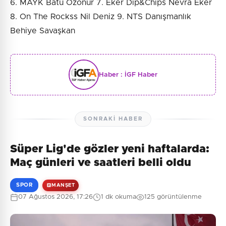
6. MAYK Batu Özonur 7. Eker Dip&Chips Nevra Eker
8. On The Rockss Nil Deniz 9. NTS Danışmanlık
Behiye Savaşkan
Haber :
İGF Haber
SONRAKI HABER
Süper Lig'de gözler yeni haftalarda:
Maç günleri ve saatleri belli oldu
SPOR
MANŞET
07 Ağustos 2026, 17:26
1 dk okuma
125 görüntülenme