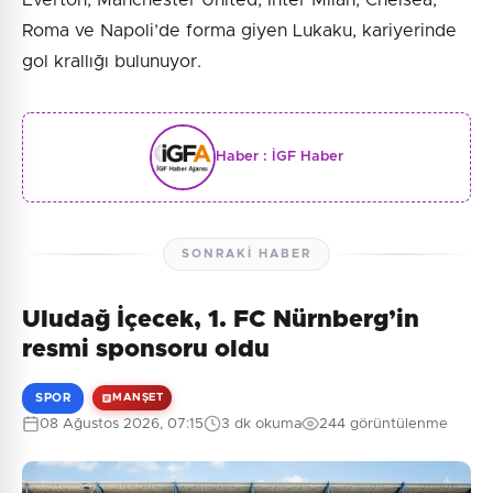
Roma ve Napoli’de forma giyen Lukaku, kariyerinde
gol krallığı bulunuyor.
Haber :
İGF Haber
SONRAKI HABER
Uludağ İçecek, 1. FC Nürnberg’in
resmi sponsoru oldu
SPOR
MANŞET
08 Ağustos 2026, 07:15
3 dk okuma
244 görüntülenme