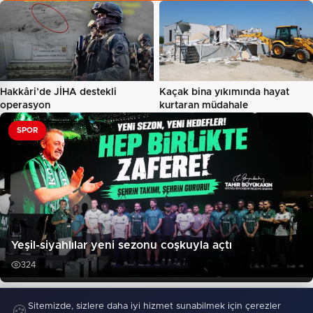
Hakkâri’de JİHA destekli
Kaçak bina yıkımında hayat
operasyon
kurtaran müdahale
SPOR
Yeşil-siyahlılar yeni sezonu coşkuyla açtı
324
"Zeyker Yaylası’nın içme suyu kapasitesi
Sitemizde, sizlere daha iyi hizmet sunabilmek için çerezler
🍪