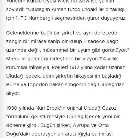
Yönetim Kurulu Üyesi Niels Rossow ise şunları
söyledi: "Uludağ'ın Alman futbolundaki ilk ortaklığı
için 1. FC Nürnberg'i seçmesinden gurur duyuyoruz.
Geleneklerine bağlı bir şirket ve aynı derecede
zengin bir mirasa sahip bir kulüp – sadece kağıt
üzerinde değil, mükemmel bir uyum gibi görünüyor."
Miras ile geleceği birleştiren bir vizyon 114 yıllık
kurumsal mirasıyla, kökleri 1912 yılına kadar uzanan
Uludağ İçecek, adını şirketin hikayesinin başladığı
Bursa'ya tepeden bakan simgesel dağ Uludağ'dan
alıyor.
1930 yılında Nuri Erbak'ın orijinal Uludağ Gazoz
formülünü geliştirmesiyle Uludağ İçecek yeni bir
döneme girdi. Bugün şirket, Avrupa ve Orta
Doğu'daki operasyonları aracılığıyla bu mirası