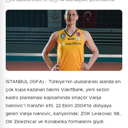
08 Ağustos 2026, 07:12
1 dk okuma
461 görüntülenme
İSTANBUL (İGFA) - Türkiye’nin uluslararası alanda en
çok kupa kazanan takımı VakıfBank, yeni sezon
kadro planlaması kapsamında smaçör Vanja
Ivanovic’i transfer etti. 22 Ekim 2004’te dünyaya
gelen Vanja Ivanovic, kariyerinde; ZOK Leskovac 98,
OK Zeleznicar ve Korabelka formalarını giydi.