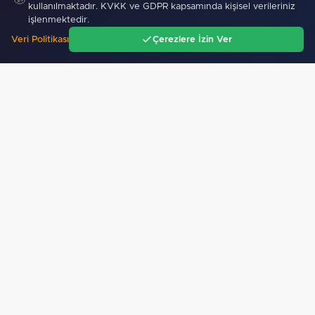
kullanılmaktadır. KVKK ve GDPR kapsamında kişisel verileriniz
güçlendirildi"
işlenmektedir.
Veri Politikası
Çerezlere İzin Ver
Ana Sayfa
Gündem
Ara
Menü
İzmir İtfaiyesi’ne 13,5 milyon Euro’luk teknoloji…