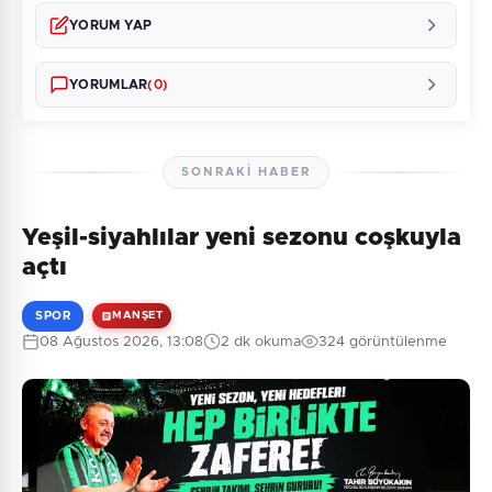
YORUM YAP
YORUMLAR
(0)
SONRAKI HABER
Yeşil-siyahlılar yeni sezonu coşkuyla
Henüz yorum yapılmamış. İlk yorumu siz yapın!
açtı
SPOR
MANŞET
08 Ağustos 2026, 13:08
2 dk okuma
324 görüntülenme
0
/2000
Güvenlik Sorusu:
6 + 7 = ?