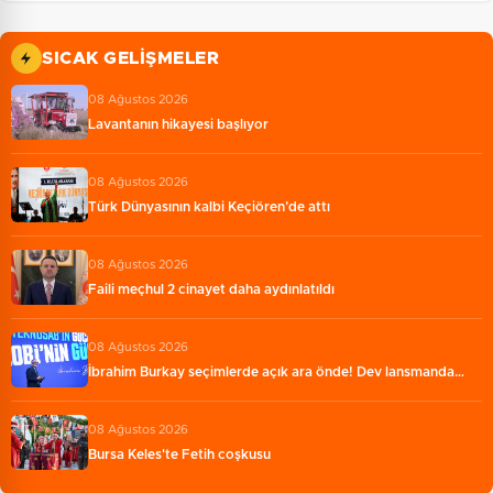
SICAK GELIŞMELER
08 Ağustos 2026
Lavantanın hikayesi başlıyor
08 Ağustos 2026
Türk Dünyasının kalbi Keçiören’de attı
08 Ağustos 2026
Faili meçhul 2 cinayet daha aydınlatıldı
08 Ağustos 2026
İbrahim Burkay seçimlerde açık ara önde! Dev lansmanda…
08 Ağustos 2026
Bursa Keles'te Fetih coşkusu