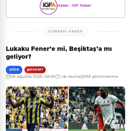
Haber :
İGF Haber
SONRAKI HABER
Lukaku Fener’e mi, Beşiktaş’a mı
geliyor?
SPOR
MANŞET
08 Ağustos 2026, 08:56
1 dk okuma
165 görüntülenme