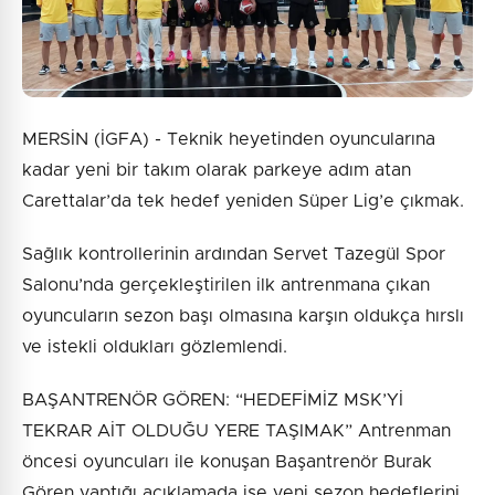
Gönder
MERSİN (İGFA) - Teknik heyetinden oyuncularına
kadar yeni bir takım olarak parkeye adım atan
Carettalar’da tek hedef yeniden Süper Lig’e çıkmak.
Sağlık kontrollerinin ardından Servet Tazegül Spor
Salonu’nda gerçekleştirilen ilk antrenmana çıkan
oyuncuların sezon başı olmasına karşın oldukça hırslı
ve istekli oldukları gözlemlendi.
BAŞANTRENÖR GÖREN: “HEDEFİMİZ MSK’Yİ
TEKRAR AİT OLDUĞU YERE TAŞIMAK” Antrenman
öncesi oyuncuları ile konuşan Başantrenör Burak
Gören yaptığı açıklamada ise yeni sezon hedeflerini