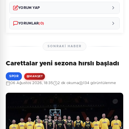
YORUM YAP
YORUMLAR
(0)
SONRAKI HABER
Carettalar yeni sezona hırslı başladı
Henüz yorum yapılmamış. İlk yorumu siz yapın!
SPOR
MANŞET
06 Ağustos 2026, 18:35
2 dk okuma
134 görüntülenme
0
/2000
Güvenlik Sorusu:
2 + 10 = ?