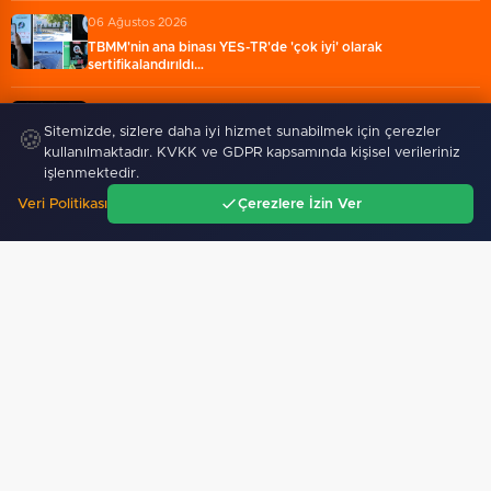
06 Ağustos 2026
TBMM'nin ana binası YES-TR'de 'çok iyi' olarak
sertifikalandırıldı…
06 Ağustos 2026
Sitemizde, sizlere daha iyi hizmet sunabilmek için çerezler
🍪
Carettalar yeni sezona hırslı başladı
kullanılmaktadır. KVKK ve GDPR kapsamında kişisel verileriniz
işlenmektedir.
Veri Politikası
Çerezlere İzin Ver
Ana Sayfa
Gündem
Ara
Menü
Yağış sonrası deniz uyarısı!
Fındık alım fiyatları açıklandı...
Bulanık ve kötü kokulu…
Alımlar 24 Ağustos'ta…
SPOR