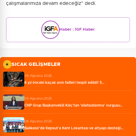
çalışmalarımıza devam edeceğiz” dedi.
Haber :
İGF Haber
SICAK GELIŞMELER
06 Ağustos 2026
6 yıl önceki kaçak avın failleri tespit edildi! 5…
06 Ağustos 2026
CHP Grup Başkanvekili Kılıç’tan 'silahsızlanma' vurgusu…
06 Ağustos 2026
Balıkesir'de Kepsut’a Kent Lokantası ve altyapı desteği…