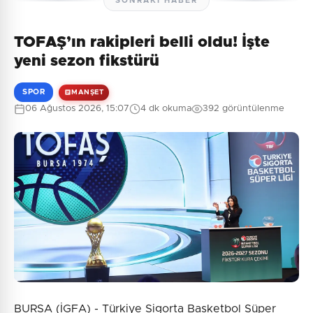
SONRAKI HABER
TOFAŞ’ın rakipleri belli oldu! İşte
yeni sezon fikstürü
SPOR
MANŞET
06 Ağustos 2026, 15:07
4 dk okuma
392 görüntülenme
BURSA (İGFA) - Türkiye Sigorta Basketbol Süper