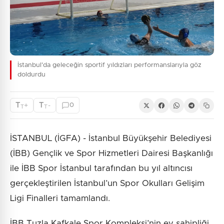
İstanbul'da geleceğin sportif yıldızları performanslarıyla göz
doldurdu
T
T
+
-
0
T
T
İSTANBUL (İGFA) - İstanbul Büyükşehir Belediyesi
(İBB) Gençlik ve Spor Hizmetleri Dairesi Başkanlığı
ile İBB Spor İstanbul tarafından bu yıl altıncısı
gerçekleştirilen İstanbul’un Spor Okulları Gelişim
Ligi Finalleri tamamlandı.
İBB Tuzla Kafkale Spor Kompleksi’nin ev sahipliği