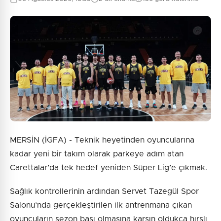
0
/2000
Güvenlik Sorusu:
8 + 2 = ?
Gönder
MERSİN (İGFA) - Teknik heyetinden oyuncularına
kadar yeni bir takım olarak parkeye adım atan
Carettalar’da tek hedef yeniden Süper Lig’e çıkmak.
Sağlık kontrollerinin ardından Servet Tazegül Spor
Salonu’nda gerçekleştirilen ilk antrenmana çıkan
oyuncuların sezon başı olmasına karşın oldukça hırslı