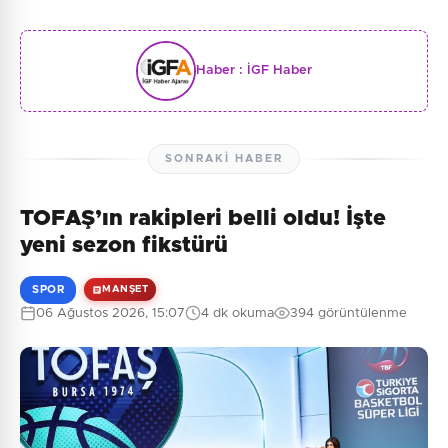
Haber :
İGF Haber
SONRAKI HABER
TOFAŞ’ın rakipleri belli oldu! İşte
yeni sezon fikstürü
SPOR
MANŞET
06 Ağustos 2026, 15:07
4 dk okuma
394 görüntülenme