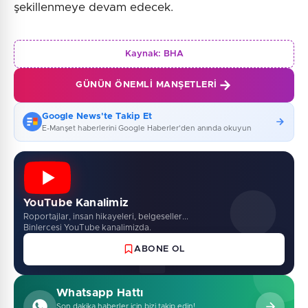
şekillenmeye devam edecek.
Kaynak:
BHA
GÜNÜN ÖNEMLI MANŞETLERI
Google News'te Takip Et
E-Manşet haberlerini Google Haberler'den anında okuyun
YouTube Kanalimiz
Roportajlar, insan hikayeleri, belgeseller...
Binlercesi YouTube kanalimizda.
ABONE OL
Whatsapp Hattı
Son dakika haberler için bizi takip edin!