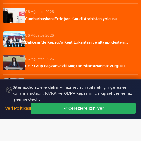
06 Ağustos 2026
Cumhurbaşkanı Erdoğan, Suudi Arabistan yolcusu
06 Ağustos 2026
Balıkesir'de Kepsut’a Kent Lokantası ve altyapı desteği…
06 Ağustos 2026
CHP Grup Başkanvekili Kılıç’tan 'silahsızlanma' vurgusu…
06 Ağustos 2026
Sitemizde, sizlere daha iyi hizmet sunabilmek için çerezler
🍪
Türkiye ile Vietnam arasında 'hava'da yeni dönem...…
kullanılmaktadır. KVKK ve GDPR kapsamında kişisel verileriniz
işlenmektedir.
Veri Politikası
Çerezlere İzin Ver
Ana Sayfa
Gündem
Ara
Menü