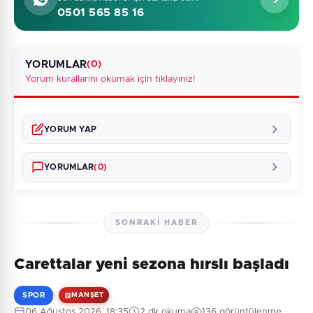
0501 565 85 16
YORUMLAR
(0)
Yorum kurallarını okumak için tıklayınız!
YORUM YAP
YORUMLAR
(0)
SONRAKI HABER
Carettalar yeni sezona hırslı başladı
Henüz yorum yapılmamış. İlk yorumu siz yapın!
SPOR
MANŞET
06 Ağustos 2026, 18:35
2 dk okuma
136 görüntülenme