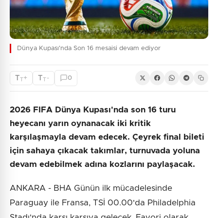
Dünya Kupası'nda Son 16 mesaisi devam ediyor
T
T
+
-
0
T
T
2026 FIFA Dünya Kupası'nda son 16 turu
heyecanı yarın oynanacak iki kritik
karşılaşmayla devam edecek. Çeyrek final bileti
için sahaya çıkacak takımlar, turnuvada yoluna
devam edebilmek adına kozlarını paylaşacak.
ANKARA - BHA Günün ilk mücadelesinde
Paraguay ile Fransa, TSİ 00.00'da Philadelphia
Stadı'nda karşı karşıya gelecek. Favori olarak