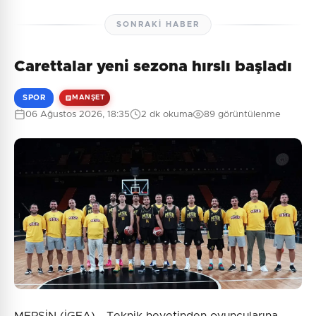
SONRAKI HABER
Carettalar yeni sezona hırslı başladı
Henüz yorum yapılmamış. İlk yorumu siz yapın!
SPOR
MANŞET
06 Ağustos 2026, 18:35
2 dk okuma
89 görüntülenme
0
/2000
Güvenlik Sorusu:
7 + 2 = ?
Gönder
MERSİN (İGFA) - Teknik heyetinden oyuncularına