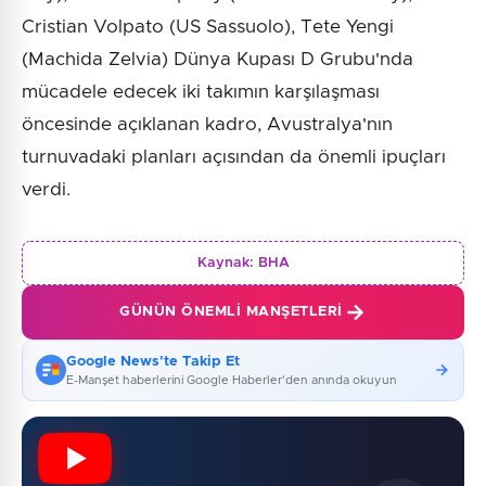
Cristian Volpato (US Sassuolo), Tete Yengi
(Machida Zelvia) Dünya Kupası D Grubu'nda
mücadele edecek iki takımın karşılaşması
öncesinde açıklanan kadro, Avustralya'nın
turnuvadaki planları açısından da önemli ipuçları
verdi.
Kaynak:
BHA
GÜNÜN ÖNEMLI MANŞETLERI
Google News'te Takip Et
E-Manşet haberlerini Google Haberler'den anında okuyun