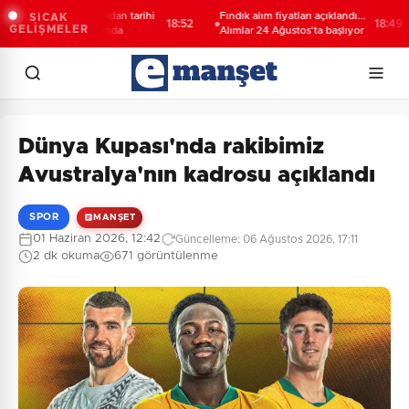
ürk Tarih Kurumu’ndan tarihi
Fındık alım fiyatları açıklandı...
SICAK
18:52
18:49
GELİŞMELER
çerikler tek platformda
Alımlar 24 Ağustos'ta başlıyor
Dünya Kupası'nda rakibimiz
Avustralya'nın kadrosu açıklandı
SPOR
MANŞET
01 Haziran 2026, 12:42
Güncelleme: 06 Ağustos 2026, 17:11
2 dk okuma
671 görüntülenme