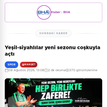
Haber :
BHA
SONRAKI HABER
Yeşil-siyahlılar yeni sezonu coşkuyla
açtı
SPOR
MANŞET
08 Ağustos 2026, 13:08
2 dk okuma
370 görüntülenme