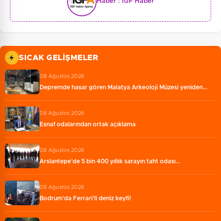
Haber :
İGF Haber
SICAK GELIŞMELER
08 Ağustos 2026
Depremde hasar gören Malatya Arkeoloji Müzesi yeniden…
08 Ağustos 2026
Esnaf odalarından ortak açıklama
08 Ağustos 2026
Arslantepe’de 5 bin 400 yıllık sarayın taht odası…
08 Ağustos 2026
Bodrum’da Ferrari’li deniz keyfi!