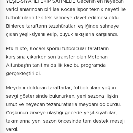
YEŞİL-SİYAHLI EKİP SAHNEDE Gecenin en heyecan
verici anlarından biri ise Kocaelispor teknik heyeti ile
futbolcuların tek tek sahneye davet edilmesi oldu.
Binlerce taraftarın tezahüratları eşliğinde sahneye
çıkan yeşil-siyahlı ekip, büyük alkışlarla karşılandı.
Etkinlikte, Kocaelisporlu futbolcular taraftarın
karşısına çıkarken son transfer olan Metehan
Altunbaş'ın tanıtımı da ilk kez bu programda
gerçekleştirildi.
Meydanı dolduran taraftarlar, futbolculara yoğun
sevgi gösterisinde bulunurken, yeni sezona ilişkin
umut ve heyecan tezahüratlarla meydanı doldurdu.
Coşkunun zirveye ulaştığı gecede yeşil-siyahlılar,
takımlarına yeni sezon öncesinde tam destek mesajı
verdi.