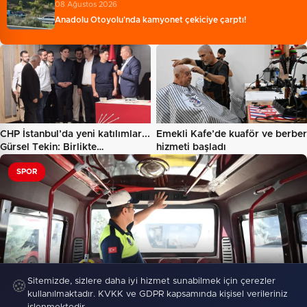
08 Ağustos 2026
Anadolu Otoyolu'nda kamyonet çekiciye çarptı!
CHP İstanbul’da yeni katılımlar...
Emekli Kafe’de kuaför ve berber
Gürsel Tekin: Birlikte…
hizmeti başladı
SPOR
Sitemizde, sizlere daha iyi hizmet sunabilmek için çerezler
Toplu taşımaya sıkı denetim
🍪
kullanılmaktadır. KVKK ve GDPR kapsamında kişisel verileriniz
648