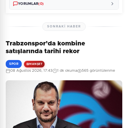
YORUMLAR
(0)
SONRAKI HABER
Trabzonspor’da kombine
Henüz yorum yapılmamış. İlk yorumu siz yapın!
satışlarında tarihi rekor
SPOR
MANŞET
08 Ağustos 2026, 17:43
1 dk okuma
565 görüntülenme
0
/2000
Güvenlik Sorusu:
3 + 3 = ?
Gönder