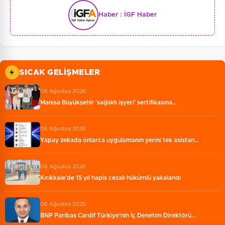
Haber :
İGF Haber
SICAK GELIŞMELER
06 Ağustos 2026
Manisa Büyükşehir 'sağlıklı işyeri' sertifikasına…
06 Ağustos 2026
Yapay zekada onlarca uygulamanın yerini tek asistan…
06 Ağustos 2026
Kırıkkale'de 15 yıl hapis cezalı hükümlü yakalandı
06 Ağustos 2026
BNP Paribas Cardif Türkiye'nin İç Denetim Direktörü…