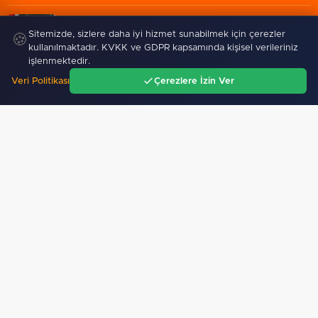
06 Ağustos 2026
Sitemizde, sizlere daha iyi hizmet sunabilmek için çerezler
🍪
Adalet Bakanı Gürlek: Behçet Oktay'ın şüpheli ölümü…
kullanılmaktadır. KVKK ve GDPR kapsamında kişisel verileriniz
işlenmektedir.
Veri Politikası
Çerezlere İzin Ver
Ana Sayfa
Gündem
Ara
Menü
Kadın arkadaşlıkları ruh
CHP'li Serdar Yılmaz ve Sinan
sağlığını güçlendiriyor
Hano'dan OGC’ye ziyaret…
SPOR
Bakan Göktaş: Terörsüz Türkiye tarihi bir adımdır