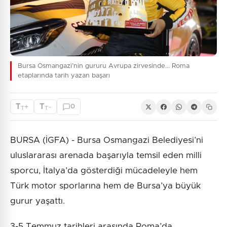
Bursa Osmangazi’nin gururu Avrupa zirvesinde... Roma
etaplarında tarih yazan başarı
T
T
+
-
0
T
T
BURSA (İGFA) - Bursa Osmangazi Belediyesi’ni
uluslararası arenada başarıyla temsil eden milli
sporcu, İtalya’da gösterdiği mücadeleyle hem
Türk motor sporlarına hem de Bursa’ya büyük
gurur yaşattı.
3-5 Temmuz tarihleri arasında Roma’da