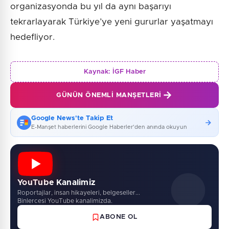
organizasyonda bu yıl da aynı başarıyı
tekrarlayarak Türkiye’ye yeni gururlar yaşatmayı
hedefliyor.
Kaynak:
İGF Haber
GÜNÜN ÖNEMLI MANŞETLERI
Google News'te Takip Et
E-Manşet haberlerini Google Haberler'den anında okuyun
YouTube Kanalimiz
Roportajlar, insan hikayeleri, belgeseller...
Binlercesi YouTube kanalimizda.
ABONE OL