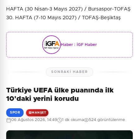
HAFTA (30 Nisan-3 Mayıs 2027) / Bursaspor-TOFAŞ
30. HAFTA (7-10 Mayıs 2027) / TOFAŞ-Beşiktaş
Haber :
İGF Haber
SONRAKI HABER
Türkiye UEFA ülke puanında ilk
10'daki yerini korudu
SPOR
MANŞET
06 Ağustos 2026, 14:49
1 dk okuma
524 görüntülenme