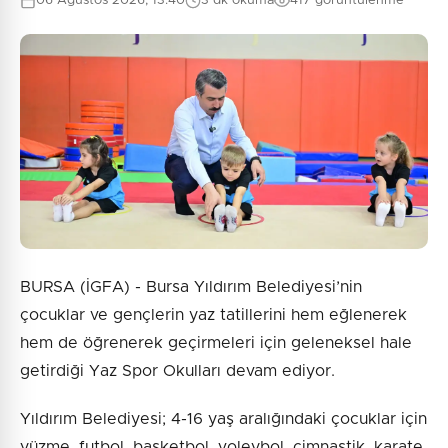
06 Ağustos 2026, 13:40
3 dk okuma
417 görüntülenme
BURSA (İGFA) - Bursa Yıldırım Belediyesi’nin
çocuklar ve gençlerin yaz tatillerini hem eğlenerek
hem de öğrenerek geçirmeleri için geleneksel hale
getirdiği Yaz Spor Okulları devam ediyor.
Yıldırım Belediyesi; 4-16 yaş aralığındaki çocuklar için
yüzme, futbol, basketbol, voleybol, cimnastik, karate,