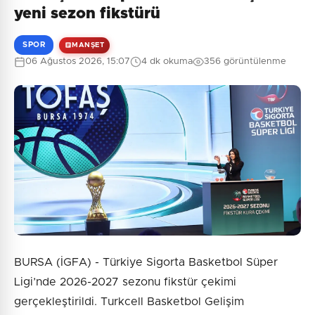
Henüz yorum yapılmamış. İlk yorumu siz yapın!
yeni sezon fikstürü
SPOR
MANŞET
06 Ağustos 2026, 15:07
4 dk okuma
356 görüntülenme
0
/2000
Güvenlik Sorusu:
6 + 2 = ?
Gönder
BURSA (İGFA) - Türkiye Sigorta Basketbol Süper
Ligi’nde 2026-2027 sezonu fikstür çekimi
gerçekleştirildi. Turkcell Basketbol Gelişim