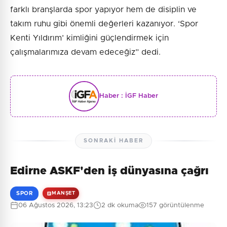
farklı branşlarda spor yapıyor hem de disiplin ve
takım ruhu gibi önemli değerleri kazanıyor. ‘Spor
Kenti Yıldırım’ kimliğini güçlendirmek için
çalışmalarımıza devam edeceğiz” dedi.
Haber :
İGF Haber
SONRAKI HABER
Edirne ASKF'den iş dünyasına çağrı
SPOR
MANŞET
06 Ağustos 2026, 13:23
2 dk okuma
157 görüntülenme