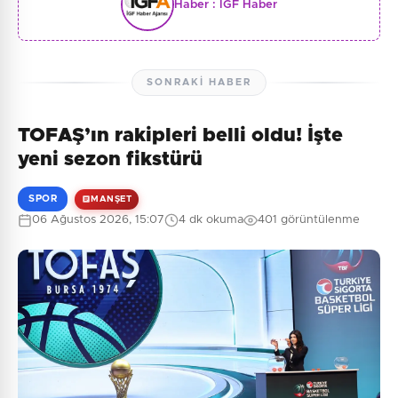
Haber :
İGF Haber
SONRAKI HABER
TOFAŞ’ın rakipleri belli oldu! İşte
yeni sezon fikstürü
SPOR
MANŞET
06 Ağustos 2026, 15:07
4 dk okuma
401 görüntülenme