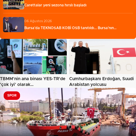
Carettalar yeni sezona hırslı başladı
06 Ağustos 2026
Bursa’da TEKNOSAB KOBİ OSB tanıtıldı... Bursa’nın…
TBMM'nin ana binası YES-TR'de
Cumhurbaşkanı Erdoğan, Suudi
'çok iyi' olarak
Arabistan yolcusu
sertifikalandırıldı…
SPOR