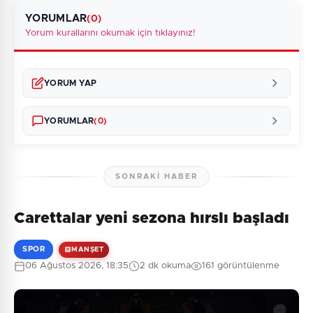
YORUMLAR
(0)
Yorum kurallarını okumak için tıklayınız!
YORUM YAP
YORUMLAR
(0)
SONRAKI HABER
Carettalar yeni sezona hırslı başladı
Henüz yorum yapılmamış. İlk yorumu siz yapın!
SPOR
MANŞET
06 Ağustos 2026, 18:35
2 dk okuma
161 görüntülenme
0
/2000
Güvenlik Sorusu: