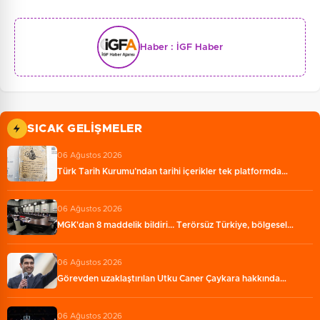
Haber :
İGF Haber
SICAK GELIŞMELER
06 Ağustos 2026
Türk Tarih Kurumu’ndan tarihi içerikler tek platformda…
06 Ağustos 2026
MGK'dan 8 maddelik bildiri... Terörsüz Türkiye, bölgesel…
06 Ağustos 2026
Görevden uzaklaştırılan Utku Caner Çaykara hakkında…
06 Ağustos 2026