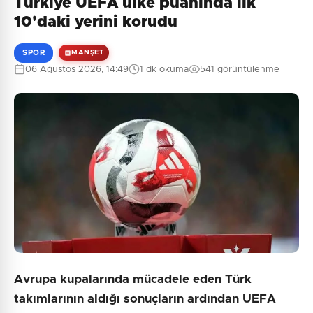
Türkiye UEFA ülke puanında ilk
10'daki yerini korudu
SPOR
MANŞET
06 Ağustos 2026, 14:49
1 dk okuma
541 görüntülenme
Avrupa kupalarında mücadele eden Türk
takımlarının aldığı sonuçların ardından UEFA