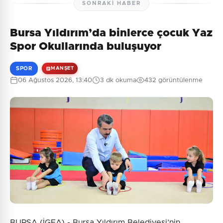
SONRAKI HABER
Bursa Yıldırım’da binlerce çocuk Yaz
Spor Okullarında buluşuyor
SPOR
MANŞET
06 Ağustos 2026, 13:40
3 dk okuma
432 görüntülenme
BURSA (İGFA) - Bursa Yıldırım Belediyesi’nin