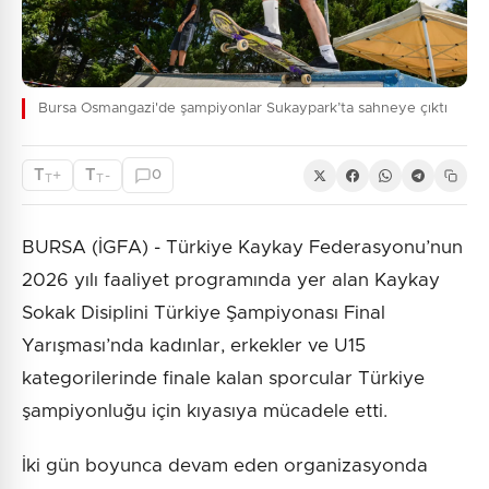
Bursa Osmangazi'de şampiyonlar Sukaypark’ta sahneye çıktı
T
T
+
-
0
T
T
BURSA (İGFA) - Türkiye Kaykay Federasyonu’nun
2026 yılı faaliyet programında yer alan Kaykay
Sokak Disiplini Türkiye Şampiyonası Final
Yarışması’nda kadınlar, erkekler ve U15
kategorilerinde finale kalan sporcular Türkiye
şampiyonluğu için kıyasıya mücadele etti.
İki gün boyunca devam eden organizasyonda