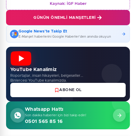
Kaynak:
İGF Haber
GÜNÜN ÖNEMLI MANŞETLERI
Google News'te Takip Et
E-Manşet haberlerini Google Haberler'den anında okuyun
YouTube Kanalimiz
Roportajlar, insan hikayeleri, belgeseller...
Binlercesi YouTube kanalimizda.
ABONE OL
Whatsapp Hattı
Son dakika haberler için bizi takip edin!
0501 565 85 16