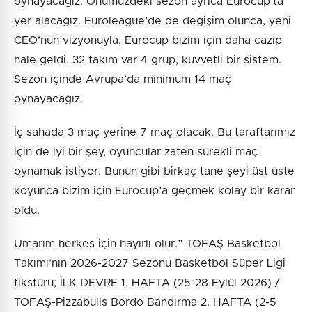
oynayacağız. Önümüzdeki sezon ayrıca Eurocup’ta
yer alacağız. Euroleague’de de değişim olunca, yeni
CEO’nun vizyonuyla, Eurocup bizim için daha cazip
hale geldi. 32 takım var 4 grup, kuvvetli bir sistem.
Sezon içinde Avrupa’da minimum 14 maç
oynayacağız.
İç sahada 3 maç yerine 7 maç olacak. Bu taraftarımız
için de iyi bir şey, oyuncular zaten sürekli maç
oynamak istiyor. Bunun gibi birkaç tane şeyi üst üste
koyunca bizim için Eurocup’a geçmek kolay bir karar
oldu.
Umarım herkes için hayırlı olur.” TOFAŞ Basketbol
Takımı’nın 2026-2027 Sezonu Basketbol Süper Ligi
fikstürü; İLK DEVRE 1. HAFTA (25-28 Eylül 2026) /
TOFAŞ-Pizzabulls Bordo Bandırma 2. HAFTA (2-5