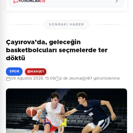
YORUMLAR
(0)
SONRAKI HABER
Çayırova’da, geleceğin
Henüz yorum yapılmamış. İlk yorumu siz yapın!
basketbolcuları seçmelerde ter
döktü
SPOR
MANŞET
0
/2000
09 Ağustos 2026, 15:09
2 dk okuma
187 görüntülenme
Güvenlik Sorusu:
7 + 1 = ?
Gönder