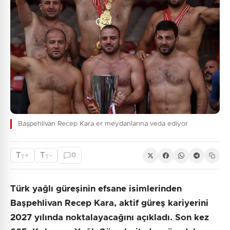
Başpehlivan Recep Kara er meydanlarına veda ediyor
T
T
+
-
0
T
T
Türk yağlı güreşinin efsane isimlerinden
Başpehlivan Recep Kara, aktif güreş kariyerini
2027 yılında noktalayacağını açıkladı. Son kez