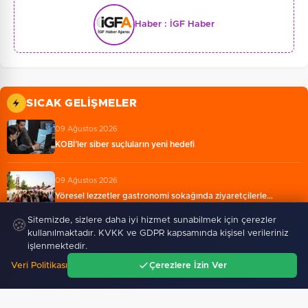
Haber :
İGF Haber
SICAK GELIŞMELER
09 Ağustos 2026
KOBİ’ler siber suçluların yeni hedefi
09 Ağustos 2026
Yöresel lezzetler gastronomi sokağında ziyaretçilerle…
Sitemizde, sizlere daha iyi hizmet sunabilmek için çerezler
🍪
09 Ağustos 2026
kullanılmaktadır. KVKK ve GDPR kapsamında kişisel verileriniz
işlenmektedir.
Dijital Türk Lirası’nda 23 proje üçüncü faza geçti
Veri Politikası
Çerezlere İzin Ver
Ana Sayfa
Gündem
Ara
Menü
09 Ağustos 2026
Orman yangınları şirketler istratejik risk... Sigorta…