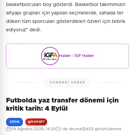
basketbolcuları boy gösterdi. Basketbol takımımızın
altyapı grupları için yapılan seçmelerde, sahada ter
döken tüm sporcuları gösterdikleri özveri için tebrik
ediyoruz" dedi.
Haber :
İGF Haber
SONRAKI HABER
Futbolda yaz transfer dönemi için
kritik tarih: 4 Eylül
SPOR
MANŞET
09 Ağustos 2026, 14:33
1 dk okuma
433 görüntülenme