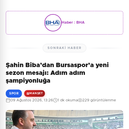
Haber :
BHA
SONRAKI HABER
Şahin Biba’dan Bursaspor’a yeni
sezon mesajı: Adım adım
şampiyonluğa
SPOR
MANŞET
09 Ağustos 2026, 13:26
1 dk okuma
229 görüntülenme