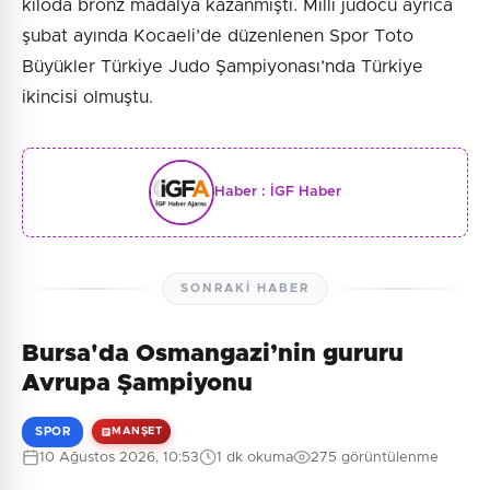
kiloda bronz madalya kazanmıştı. Milli judocu ayrıca
şubat ayında Kocaeli’de düzenlenen Spor Toto
Büyükler Türkiye Judo Şampiyonası’nda Türkiye
ikincisi olmuştu.
Haber :
İGF Haber
SONRAKI HABER
Bursa'da Osmangazi’nin gururu
Avrupa Şampiyonu
SPOR
MANŞET
10 Ağustos 2026, 10:53
1 dk okuma
275 görüntülenme