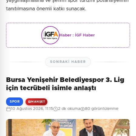
yaygınlaşmasına ve şehrin spor turizmi potansiyelinin
tanıtılmasına önemli katkı sunacak.
Haber :
İGF Haber
SONRAKI HABER
Bursa Yenişehir Belediyespor 3. Lig
için tecrübeli isimle anlaştı
SPOR
MANŞET
10 Ağustos 2026, 11:15
2 dk okuma
80 görüntülenme