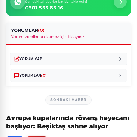
Son dakika haberler için bizi takip edin!
0501 565 85 16
YORUMLAR
(0)
Yorum kurallarını okumak için tıklayınız!
YORUM YAP
YORUMLAR
(0)
SONRAKI HABER
Avrupa kupalarında rövanş heyecanı
Henüz yorum yapılmamış. İlk yorumu siz yapın!
başlıyor: Beşiktaş sahne alıyor