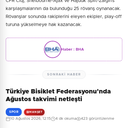
CFR Cluj, Shelbourne-Ajax ve Hajduk Split-Zalgiris
karşılaşmalarının da bulunduğu 25 rövanş oynanacak.
Rövanşlar sonunda rakiplerini eleyen ekipler, play-off
turuna yükselmeye hak kazanacak.
Haber :
BHA
SONRAKI HABER
Türkiye Bisiklet Federasyonu'nda
Ağustos takvimi netleşti
SPOR
MANŞET
10 Ağustos 2026, 12:15
4 dk okuma
423 görüntülenme