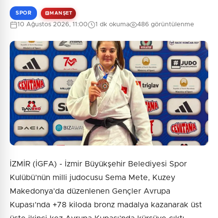
SPOR
MANŞET
10 Ağustos 2026, 11:00
1 dk okuma
486 görüntülenme
İZMİR (İGFA) - İzmir Büyükşehir Belediyesi Spor
Kulübü’nün milli judocusu Sema Mete, Kuzey
Makedonya’da düzenlenen Gençler Avrupa
Kupası’nda +78 kiloda bronz madalya kazanarak üst