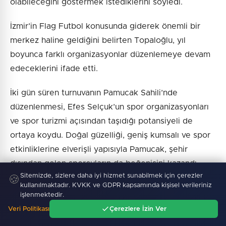
olabileceğini göstermek istediklerini söyledi.
İzmir’in Flag Futbol konusunda giderek önemli bir
merkez haline geldiğini belirten Topaloğlu, yıl
boyunca farklı organizasyonlar düzenlemeye devam
edeceklerini ifade etti.
İki gün süren turnuvanın Pamucak Sahili’nde
düzenlenmesi, Efes Selçuk’un spor organizasyonları
ve spor turizmi açısından taşıdığı potansiyeli de
ortaya koydu. Doğal güzelliği, geniş kumsalı ve spor
etkinliklerine elverişli yapısıyla Pamucak, şehir
dışından gelen sporcuların da beğenisini kazandı.
Sitemizde, sizlere daha iyi hizmet sunabilmek için çerezler
🍪
kullanılmaktadır. KVKK ve GDPR kapsamında kişisel verileriniz
İzmir FF Cup Beach Flag Turnuvası, iki gün süren
işlenmektedir.
rekabetin ardından sporcuların ve organizasyon
Veri Politikası
Çerezlere İzin Ver
paydaşlarının memnuniyetiyle tamamlandı.
Ana Sayfa
Gündem
Ara
Menü