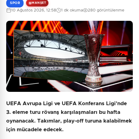
SPOR
MANŞET
10 Ağustos 2026, 12:58
1 dk okuma
280 görüntülenme
0
/2000
Güvenlik Sorusu:
4 + 10 = ?
Gönder
UEFA Avrupa Ligi ve UEFA Konferans Ligi’nde
3. eleme turu rövanş karşılaşmaları bu hafta
oynanacak. Takımlar, play-off turuna kalabilmek
için mücadele edecek.