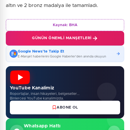
altın ve 2 bronz madalya ile tamamladı.
Kaynak:
BHA
GÜNÜN ÖNEMLI MANŞETLERI
Google News'te Takip Et
E-Manşet haberlerini Google Haberler'den anında okuyun
YouTube Kanalimiz
Roportajlar, insan hikayeleri, belgeseller...
Binlercesi YouTube kanalimizda.
ABONE OL
Whatsapp Hattı