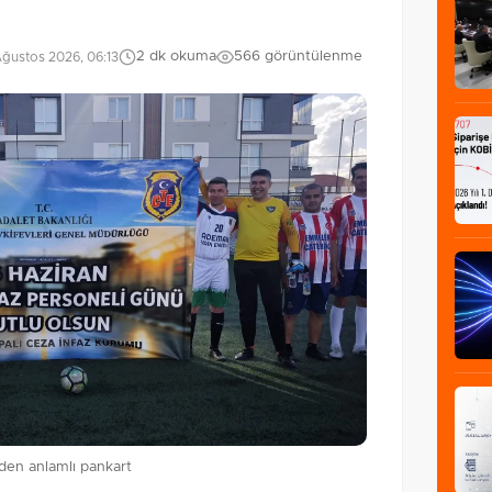
2 dk okuma
566 görüntülenme
ğustos 2026, 06:13
den anlamlı pankart