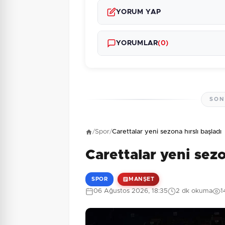
YORUM YAP
YORUMLAR
(0)
SON
Henüz yorum yapı
/
Spor
/
Carettalar yeni sezona hırslı başladı
Carettalar yeni sezo
6 + 3 = ?
Güvenlik Sorusu:
SPOR
MANŞET
06 Ağustos 2026, 18:35
2 dk okuma
1