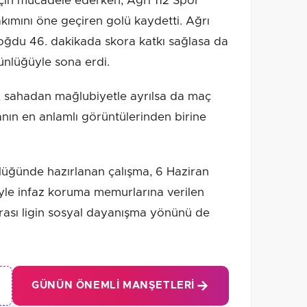
 için mücadele ederken, Ağrı 112 Spor
kımını öne geçiren golü kaydetti. Ağrı
oğdu 46. dakikada skora katkı sağlasa da
ünlüğüyle sona erdi.
, sahadan mağlubiyetle ayrılsa da maç
nın en anlamlı görüntülerinden birine
lüğünde hazırlanan çalışma, 6 Haziran
iyle infaz koruma memurlarına verilen
rası ligin sosyal dayanışma yönünü de
GÜNÜN ÖNEMLI MANŞETLERI