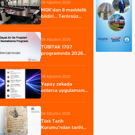
06 Ağustos 2026
MGK'dan 8 maddelik
bildiri... Terörsüz
Türkiye, bölgesel…
06 Ağustos 2026
TÜBİTAK 1707
programında 2026
yılı ilk dönem
sonuçları…
06 Ağustos 2026
Yapay zekada
onlarca uygulamanın
yerini tek asistan…
06 Ağustos 2026
Türk Tarih
Kurumu’ndan tarihi
içerikler tek