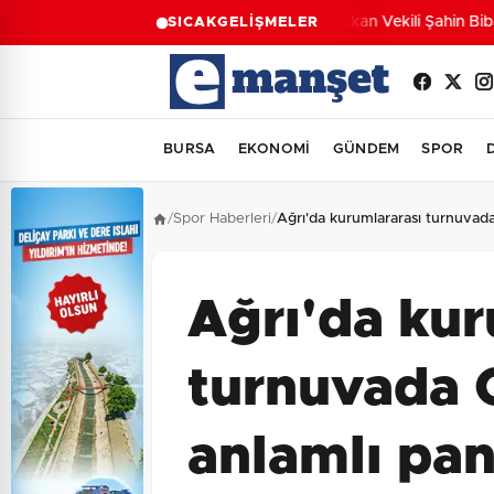
Başkan Vekili Şahin Biba:
SICAK
GELİŞMELER
BURSA
EKONOMİ
GÜNDEM
SPOR
/
Spor Haberleri
/
Ağrı'da kurumlararası turnuvad
Ağrı'da kur
turnuvada 
anlamlı pan