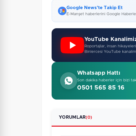
Google News'te Takip Et
E-Manşet haberlerini Google Haberl
YouTube Kanalimi
Roportajlar, insan hikayeleri,
Binlercesi YouTube kanalim
Whatsapp Hattı
Son dakika haberler için bizi ta
0501 565 85 16
YORUMLAR
(0)