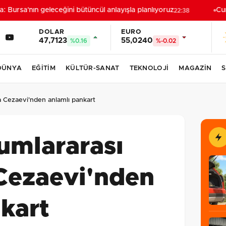
 Bursa'nın geleceğini bütüncül anlayışla planlıyoruz
Cumh
22:38
DOLAR
EURO
47,7123
55,0240
%0.16
%-0.02
DÜNYA
EĞİTİM
KÜLTÜR-SANAT
TEKNOLOJİ
MAGAZİN
S
a Cezaevi'nden anlamlı pankart
umlararası
Cezaevi'nden
kart