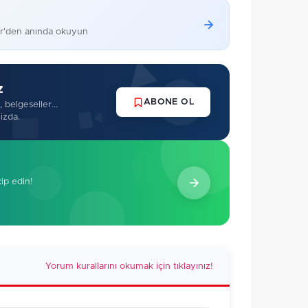
er'den anında okuyun
z
ABONE OL
 belgeseller...
izda.
kip edin!
Yorum kurallarını okumak için tıklayınız!