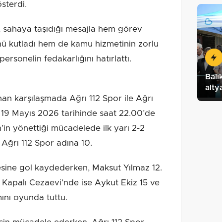
sterdi.
, sahaya taşıdığı mesajla hem görev
nü kutladı hem de kamu hizmetinin zorlu
rsonelin fedakarlığını hatırlattı.
Balı
alty
n karşılaşmada Ağrı 112 Spor ile Ağrı
. 19 Mayıs 2026 tarihinde saat 22.00’de
in yönettiği mücadelede ilk yarı 2-2
 Ağrı 112 Spor adına 10.
lesine gol kaydederken, Maksut Yılmaz 12.
ı Kapalı Cezaevi’nde ise Aykut Ekiz 15 ve
mını oyunda tuttu.