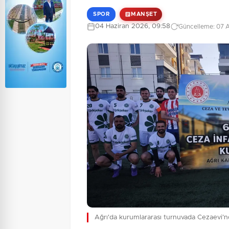
SPOR
MANŞET
04 Haziran 2026, 09:58
Güncelleme: 07 A
Ağrı'da kurumlararası turnuvada Cezaevi'n