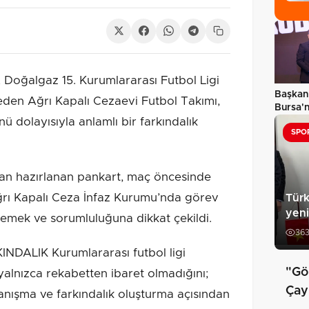
Doğalgaz 15. Kurumlararası Futbol Ligi
Başkan 
en Ağrı Kapalı Cezaevi Futbol Takımı,
Bursa'n
ü dolayısıyla anlamlı bir farkındalık
bütünc
SPO
dan hazırlanan pankart, maç öncesinde
Ağrı Kapalı Ceza İnfaz Kurumu’nda görev
Türk
yeni
emek ve sorumluluğuna dikkat çekildi.
36
ALIK Kurumlararası futbol ligi
"Gö
alnızca rekabetten ibaret olmadığını;
Çay
nışma ve farkındalık oluşturma açısından