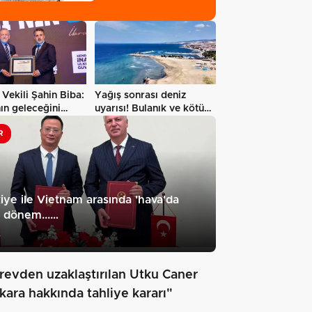
platformda…
Vekili Şahin Biba:
Yağış sonrası deniz
ın geleceğini
uyarısı! Bulanık ve kötü
ül…
kokulu…
R
iye ile Vietnam arasında 'hava'da
 dönem...…
3
revden uzaklaştırılan Utku Caner
kara hakkında tahliye kararı"