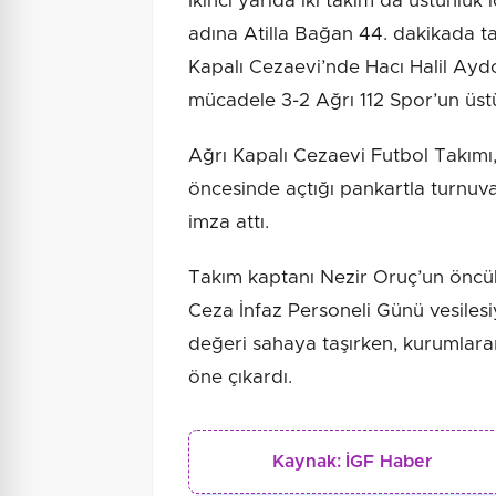
İkinci yarıda iki takım da üstünlük
adına Atilla Bağan 44. dakikada ta
Kapalı Cezaevi’nde Hacı Halil Ayd
mücadele 3-2 Ağrı 112 Spor’un üst
Ağrı Kapalı Cezaevi Futbol Takımı
öncesinde açtığı pankartla turnuva
imza attı.
Takım kaptanı Nezir Oruç’un öncü
Ceza İnfaz Personeli Günü vesiles
değeri sahaya taşırken, kurumlara
öne çıkardı.
Kaynak:
İGF Haber