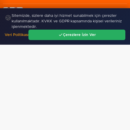
06 Ağustos 2026
Sitemizde, sizlere daha iyi hizmet sunabilmek için çerezler
🍪
Türkiye ile Vietnam arasında 'hava'da yeni dönem...…
kullanılmaktadır. KVKK ve GDPR kapsamında kişisel verileriniz
işlenmektedir.
Veri Politikası
Çerezlere İzin Ver
Ana Sayfa
Gündem
Ara
Menü
Yağış sonrası deniz uyarısı!
TÜBİTAK 1707 programında
Bulanık ve kötü kokulu…
2026 yılı ilk dönem sonuçları…
SPOR
Fındık alım fiyatları açıklandı... Alımlar 24 Ağustos'ta…