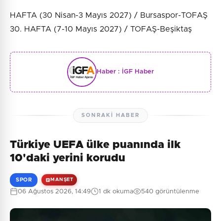
HAFTA (30 Nisan-3 Mayıs 2027) / Bursaspor-TOFAŞ
30. HAFTA (7-10 Mayıs 2027) / TOFAŞ-Beşiktaş
Haber :
İGF Haber
SONRAKI HABER
Türkiye UEFA ülke puanında ilk
10'daki yerini korudu
SPOR
MANŞET
06 Ağustos 2026, 14:49
1 dk okuma
540 görüntülenme