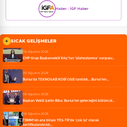
Haber :
İGF Haber
SICAK GELIŞMELER
06 Ağustos 2026
CHP Grup Başkanvekili Kılıç’tan 'silahsızlanma' vurgusu…
06 Ağustos 2026
Bursa’da TEKNOSAB KOBİ OSB tanıtıldı... Bursa’nın…
06 Ağustos 2026
Başkan Vekili Şahin Biba: Bursa'nın geleceğini bütüncül…
06 Ağustos 2026
TBMM'nin ana binası YES-TR'de 'çok iyi' olarak
sertifikalandırıldı…