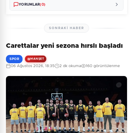
YORUMLAR
(0)
SONRAKI HABER
Carettalar yeni sezona hırslı başladı
Henüz yorum yapılmamış. İlk yorumu siz yapın!
SPOR
MANŞET
06 Ağustos 2026, 18:35
2 dk okuma
160 görüntülenme
0
/2000
Güvenlik Sorusu:
4 + 4 = ?
Gönder