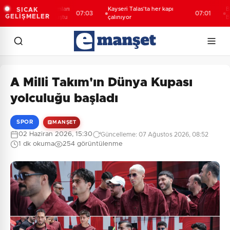
TEKNOFEST takımları
Kayseri Talas'ta her kapı
Başkan
SICAK
07:03
07:01
GELİŞMELER
üyükkılıç'la buluştu
çalınıyor
Bursa'
anlayı
A Milli Takım'ın Dünya Kupası
yolculuğu başladı
SPOR
MANŞET
02 Haziran 2026, 15:30
Güncelleme: 07 Ağustos 2026, 08:52
1 dk okuma
254 görüntülenme