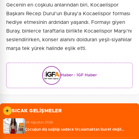
Gecenin en coşkulu anlarından biri, Kocaelispor
Başkanı Recep Durul'un Buray'a Kocaelispor forması
hediye etmesinin ardından yaşandı. Formayı giyen
Buray, binlerce taraftarla birlikte Kocaelispor Marşı'nı
seslendirirken, konser alanını dolduran yeşil-siyahlılar
marşa tek yürek halinde eşlik etti.
Haber :
İGF Haber
SICAK GELIŞMELER
09 Ağustos 2026
Çocuğun diş sağlığı sadece fırçalamaktan ibaret değil…