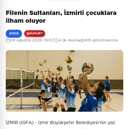
Filenin Sultanları, İzmirli çocuklara
ilham oluyor
SPOR
MANŞET
09 Ağustos 2026, 09:57
4 dk okuma
435 görüntülenme
İZMİR (İGFA) - İzmir Büyükşehir Belediyesi’nin yaz