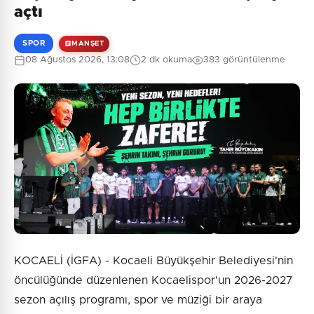
açtı
SPOR
MANŞET
08 Ağustos 2026, 13:08
2 dk okuma
383 görüntülenme
KOCAELİ (İGFA) - Kocaeli Büyükşehir Belediyesi'nin
öncülüğünde düzenlenen Kocaelispor'un 2026-2027
sezon açılış programı, spor ve müziği bir araya