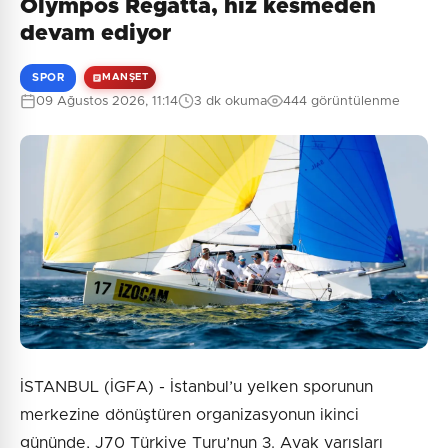
Olympos Regatta, hız kesmeden
Henüz yorum yapılmamış. İlk yorumu siz yapın!
devam ediyor
SPOR
MANŞET
09 Ağustos 2026, 11:14
3 dk okuma
444 görüntülenme
0
/2000
Güvenlik Sorusu:
3 + 8 = ?
Gönder
İSTANBUL (İGFA) - İstanbul’u yelken sporunun
merkezine dönüştüren organizasyonun ikinci
gününde, J70 Türkiye Turu’nun 3. Ayak yarışları