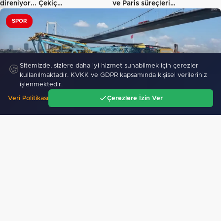
direniyor... Çekiç…
ve Paris süreçleri…
SPOR
Sitemizde, sizlere daha iyi hizmet sunabilmek için çerezler
🍪
kullanılmaktadır. KVKK ve GDPR kapsamında kişisel verileriniz
işlenmektedir.
Veri Politikası
Çerezlere İzin Ver
Saipem 7000 Boğazlar'dan güvenle geçti
Ana Sayfa
Gündem
Ara
Menü
318
"Filenin Sultanları, İzmirli çocuklara ilham
oluyor"