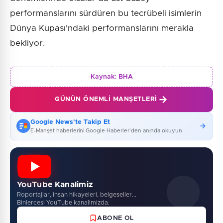
performanslarını sürdüren bu tecrübeli isimlerin
Dünya Kupası'ndaki performanslarını merakla
bekliyor.
Kaynak:
BHA
GÜNÜN ÖNEMLI MANŞETLERI
Google News'te Takip Et
E-Manşet haberlerini Google Haberler'den anında okuyun
YouTube Kanalimiz
Roportajlar, insan hikayeleri, belgeseller...
Binlercesi YouTube kanalimizda.
ABONE OL