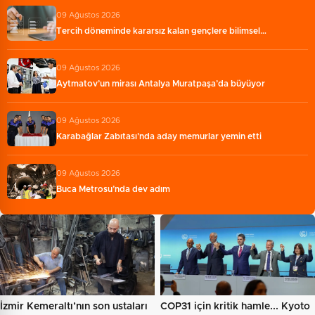
09 Ağustos 2026
Tercih döneminde kararsız kalan gençlere bilimsel…
09 Ağustos 2026
Aytmatov’un mirası Antalya Muratpaşa’da büyüyor
09 Ağustos 2026
Karabağlar Zabıtası'nda aday memurlar yemin etti
09 Ağustos 2026
Buca Metrosu’nda dev adım
İzmir Kemeraltı’nın son ustaları
COP31 için kritik hamle... Kyoto