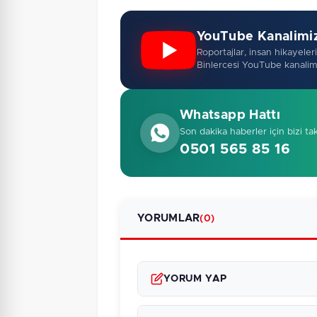
YouTube Kanalimi
Roportajlar, insan hikayeleri,
Binlercesi YouTube kanalim
Whatsapp Hattı
Son dakika haberler için bizi ta
0501 565 85 16
YORUMLAR
(0)
YORUM YAP