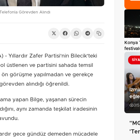
e Telefonla Görevden Alındı
Konya 
festiva
mappin
 Yıllardır Zafer Partisi'nin Bilecik'teki
SIY
rol üstlenen ve partisini sahada temsil
ir ön görüşme yapılmadan ve gerekçe
görevden alındığı öğrenildi.
İzmi
eğl
ama yapan Bilge, yaşanan sürecin
315
dığını, aynı zamanda teşkilat iradesinin
savundu.
"MG
'Te
yıllardır gece gündüz demeden mücadele