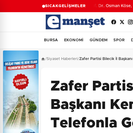
Prof. Dr. Osman Köse, M
SICAK
GELİŞMELER
BURSA
EKONOMİ
GÜNDEM
SPOR
/
Siyaset Haberleri
/
Zafer Partisi Bilecik İl Başk
Zafer Partisi
Başkanı Ke
Telefonla 