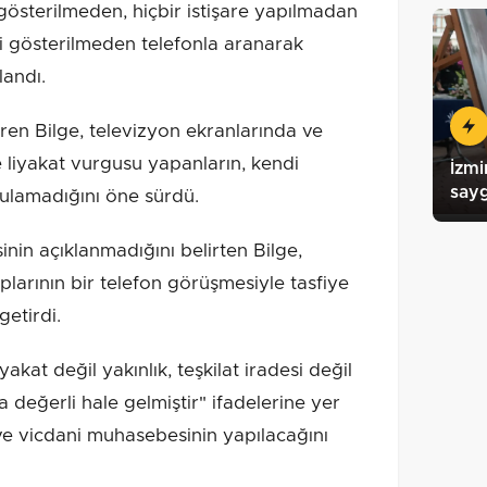
 gösterilmeden, hiçbir istişare yapılmadan
i gösterilmeden telefonla aranarak
landı.
tiren Bilge, televizyon ekranlarında ve
e liyakat vurgusu yapanların, kendi
İzmi
sayg
ygulamadığını öne sürdü.
in açıklanmadığını belirten Bilge,
plarının bir telefon görüşmesiyle tasfiye
getirdi.
akat değil yakınlık, teşkilat iradesi değil
değerli hale gelmiştir" ifadelerine yer
i ve vicdani muhasebesinin yapılacağını