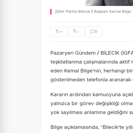
Zafer Partisi Bilecik İl Başkanı Kemal Bilg
T
T
+
-
0
T
T
Pazaryeri Gündem / BİLECİK (İGFA) -
teşkilatlanma çalışmalarında aktif 
eden Kemal Bilge'nin, herhangi b
gösterilmeden telefonla aranarak 
Kararın ardından kamuoyuna açıkl
yalnızca bir görev değişikliği olma
yok sayılması anlamına geldiğini 
Bilge açıklamasında, "Bilecik'te 