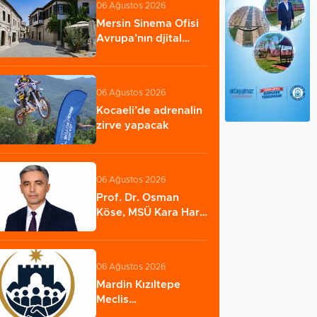
06 Ağustos 2026
Mersin Sinema Ofisi
Avrupa’nın djital
vitrininde
06 Ağustos 2026
Kocaeli’de adrenalin
zirve yapacak
06 Ağustos 2026
Prof. Dr. Osman
Köse, MSÜ Kara Harp
Okulu Dekanlığına…
06 Ağustos 2026
Mardin Kızıltepe
Meclis
Platformu’ndan