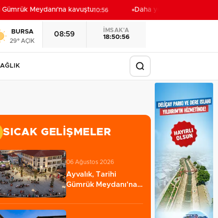
 Gümrük Meydanı'na kavuştu
Daha yeşil Milas için yoğun 
10:56
İMSAK'A
BURSA
08:59
18:50:54
29° AÇIK
AĞLIK
SICAK GELIŞMELER
06 Ağustos 2026
Ayvalık, Tarihi
Gümrük Meydanı'na
kavuştu