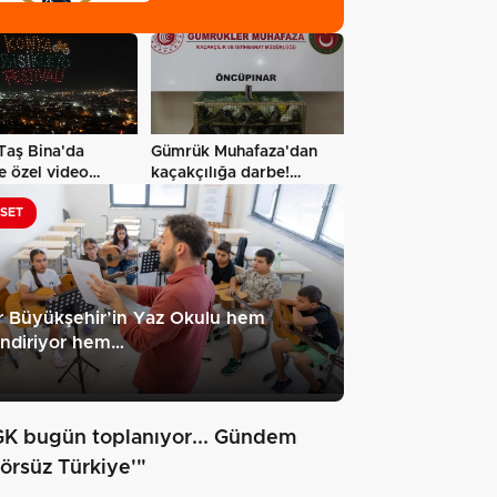
'sanal kumar'…
Taş Bina'da
Gümrük Muhafaza'dan
le özel video
kaçakçılığa darbe!
g ve…
2026'da 58…
ASET
r Büyükşehir’in Yaz Okulu hem
endiriyor hem…
K bugün toplanıyor... Gündem
rörsüz Türkiye'"