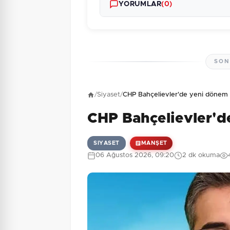
YORUMLAR
(0)
SON
Henüz yorum yapı
/
Siyaset
/
CHP Bahçelievler'de yeni dönem
CHP Bahçelievler'd
1 + 9 = ?
Güvenlik Sorusu:
SIYASET
MANŞET
06 Ağustos 2026, 09:20
2 dk okuma