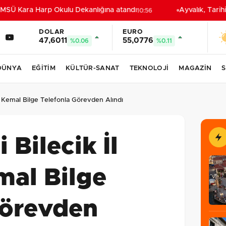
SÜ Kara Harp Okulu Dekanlığına atandı
Ayvalık, Tarihi
10:56
DOLAR
EURO
47,6011
55,0776
%0.06
%0.11
DÜNYA
EĞİTİM
KÜLTÜR-SANAT
TEKNOLOJİ
MAGAZİN
S
anı Kemal Bilge Telefonla Görevden Alındı
 Bilecik İl
mal Bilge
Görevden