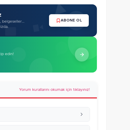
z
ABONE OL
 belgeseller...
izda.
kip edin!
Yorum kurallarını okumak için tıklayınız!