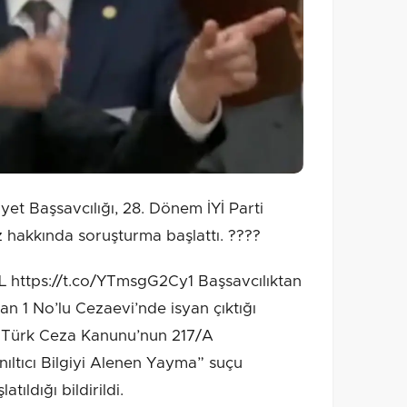
t Başsavcılığı, 28. Dönem İYİ Parti
z hakkında soruşturma başlattı. ????
https://t.co/YTmsgG2Cy1 Başsavcılıktan
n 1 No’lu Cezaevi’nde isyan çıktığı
, Türk Ceza Kanunu’nun 217/A
ltıcı Bilgiyi Alenen Yayma” suçu
ıldığı bildirildi.