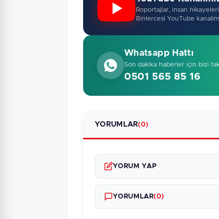
Roportajlar, insan hikayeleri,
Binlercesi YouTube kanalim
Whatsapp Hattı
Son dakika haberler için bizi ta
0501 565 85 16
YORUMLAR
(0)
YORUM YAP
YORUMLAR
(0)