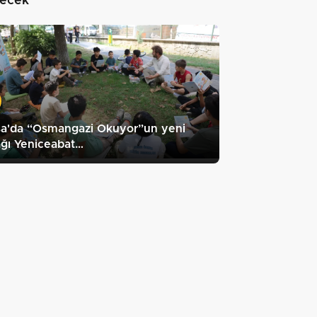
lecek"
sa'da “Osmangazi Okuyor”un yeni
ğı Yeniceabat…