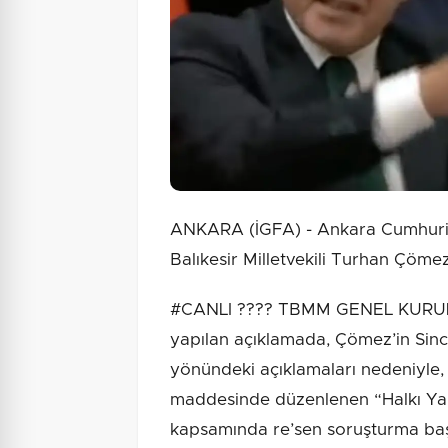
ANKARA (İGFA) - Ankara Cumhuriye
Balıkesir Milletvekili Turhan Çöme
#CANLI ????️ TBMM GENEL KURUL 
yapılan açıklamada, Çömez’in Sinca
yönündeki açıklamaları nedeniyle
maddesinde düzenlenen “Halkı Yanı
kapsamında re’sen soruşturma başlat