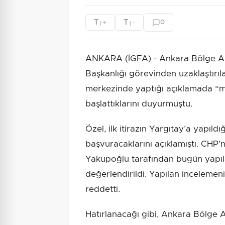
T
T
+
-
0
T
T
ANKARA (İGFA) - Ankara Bölge Ad
Başkanlığı görevinden uzaklaştırıl
merkezinde yaptığı açıklamada “mu
başlattıklarını duyurmuştu.
Özel, ilk itirazın Yargıtay’a yapıldı
başvuracaklarını açıklamıştı. CHP’
Yakupoğlu tarafından bugün yapı
değerlendirildi. Yapılan incelemen
reddetti.
Hatırlanacağı gibi, Ankara Bölge 