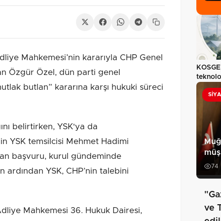
liye Mahkemesi’nin kararıyla CHP Genel
KOSGEB
an Özgür Özel, dün parti genel
teknolo
tlak butlan” kararına karşı hukuki süreci
milyon
SIY
ğını belirtirken, YSK'ya da
nin YSK temsilcisi Mehmet Hadimi
Muğ
müşa
lan başvuru, kurul gündeminde
74
in ardından YSK, CHP’nin talebini
"Ga
ve 
Adliye Mahkemesi 36. Hukuk Dairesi,