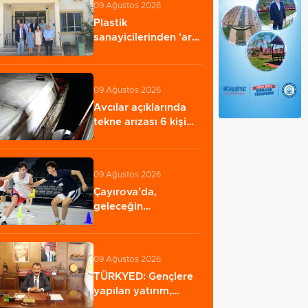
09 Ağustos 2026
Plastik
sanayicilerinden 'ara
eleman' alarmı
09 Ağustos 2026
Avcılar açıklarında
tekne arızası 6 kişi
kurtarıldı…
09 Ağustos 2026
Çayırova’da,
geleceğin
basketbolcuları
seçmelerde…
09 Ağustos 2026
TÜRKYED: Gençlere
yapılan yatırım,
Türkiye’nin