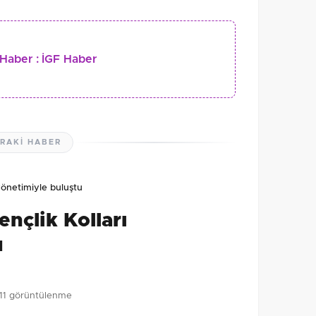
Haber :
İGF Haber
RAKI HABER
 yönetimiyle buluştu
ençlik Kolları
u
11 görüntülenme