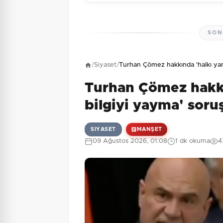
SON
Henüz yorum yapı
/
Siyaset
/
Turhan Çömez hakkında 'halkı yanı
Turhan Çömez hakkın
2 + 3 = ?
Güvenlik Sorusu:
bilgiyi yayma' soru
SIYASET
MANŞET
09 Ağustos 2026, 01:08
1 dk okuma
4