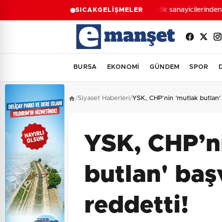
Plastik sanayicilerinden '
SICAK
GELİŞMELER
BURSA
EKONOMİ
GÜNDEM
SPOR
/
Siyaset Haberleri
/
YSK, CHP’nin 'mutlak butlan'
YSK, CHP’n
butlan' ba
reddetti!