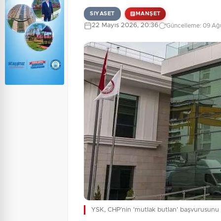
SIYASET
MANŞET
22 Mayıs 2026, 20:36
Güncelleme: 09 Ağu
YSK, CHP’nin 'mutlak butlan' başvurusunu 