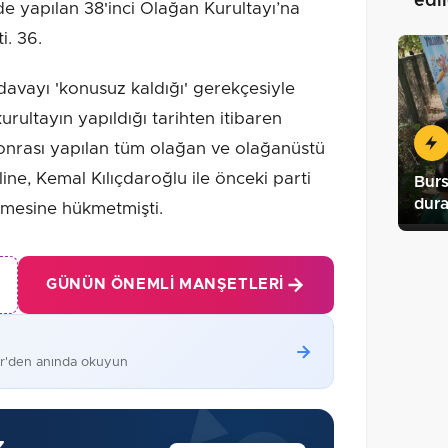
edi
e yapılan 38'inci Olağan Kurultayı’na
i. 36.
avayı 'konusuz kaldığı' gerekçesiyle
urultayın yapıldığı tarihten itibaren
sonrası yapılan tüm olağan ve olağanüstü
aline, Kemal Kılıçdaroğlu ile önceki parti
Bur
dura
tmesine hükmetmişti.
GÜNÜN ÖNEMLI MANŞETLERI
er'den anında okuyun
z