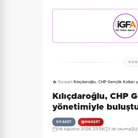
SON
/
Siyaset
/
Kılıçdaroğlu, CHP Gençlik Kolları
Kılıçdaroğlu, CHP G
yönetimiyle buluşt
SIYASET
MANŞET
08 Ağustos 2026, 23:58
1 dk okuma
2