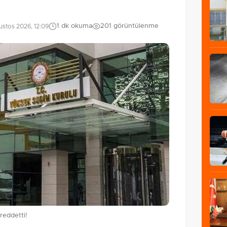
1 dk okuma
201 görüntülenme
stos 2026, 12:09
reddetti!