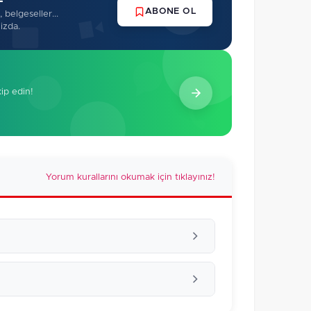
ABONE OL
 belgeseller...
izda.
kip edin!
Yorum kurallarını okumak için tıklayınız!