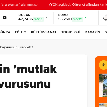
ara eleman' alarmı
YÖK açıkladı: Öğrenci affından kimler
15:57
DOLAR
EURO
47,7436
55,2510
%0.18
%0.32
DÜNYA
EĞİTİM
KÜLTÜR-SANAT
TEKNOLOJİ
MAGAZİN
S
 başvurusunu reddetti!
in 'mutlak
şvurusunu