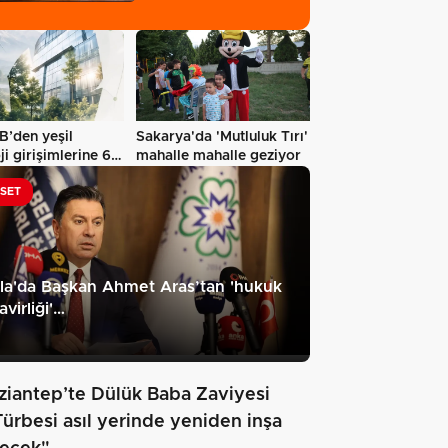
geleceğine…
’den yeşil
Sakarya'da 'Mutluluk Tırı'
ji girişimlerine 6,5
mahalle mahalle geziyor
…
ASET
la'da Başkan Ahmet Aras’tan 'hukuk
virliği'…
ziantep’te Dülük Baba Zaviyesi
Türbesi asıl yerinde yeniden inşa