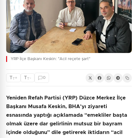
YRP İlçe Başkanı Keskin: "Acil reçete şart"
T
T
+
-
0
T
T
Yeniden Refah Partisi (YRP) Düzce Merkez İlçe
Başkanı Musafa Keskin, BHA'yı ziyareti
esnasında yaptığı açıklamada “emekliler başta
olmak üzere dar gelirlinin mutsuz bir bayram
içinde olduğunu” dile getirerek iktidarın “acil