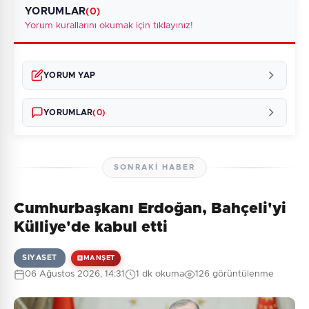
YORUMLAR
(0)
Yorum kurallarını okumak için tıklayınız!
YORUM YAP
YORUMLAR
(0)
SONRAKI HABER
Cumhurbaşkanı Erdoğan, Bahçeli'yi
Henüz yorum yapılmamış. İlk yorumu siz yapın!
Külliye'de kabul etti
SIYASET
MANŞET
06 Ağustos 2026, 14:31
1 dk okuma
126 görüntülenme
0
/2000
Güvenlik Sorusu: