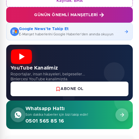
Kaynak:
BHA
GÜNÜN ÖNEMLI MANŞETLERI
Google News'te Takip Et
E-Manşet haberlerini Google Haberler'den anında okuyun
YouTube Kanalimiz
Roportajlar, insan hikayeleri, belgeseller...
Binlercesi YouTube kanalimizda.
ABONE OL
Whatsapp Hattı
Son dakika haberler için bizi takip edin!
0501 565 85 16