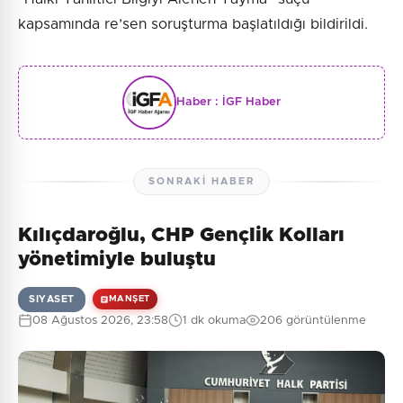
kapsamında re’sen soruşturma başlatıldığı bildirildi.
Haber :
İGF Haber
SONRAKI HABER
Kılıçdaroğlu, CHP Gençlik Kolları
yönetimiyle buluştu
SIYASET
MANŞET
08 Ağustos 2026, 23:58
1 dk okuma
206 görüntülenme