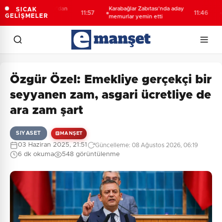
m 7000 Boğazlar'dan
Karabağlar Zabıtası'nda aday
Çocu
SICAK
11:57
11:46
GELİŞMELER
e geçti
memurlar yemin etti
842 
faal
Özgür Özel: Emekliye gerçekçi bir
seyyanen zam, asgari ücretliye de
ara zam şart
SIYASET
MANŞET
03 Haziran 2025, 21:51
Güncelleme: 08 Ağustos 2026, 06:19
6 dk okuma
548 görüntülenme