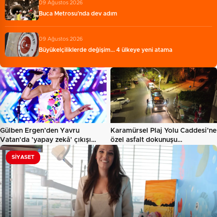
09 Ağustos 2026
Buca Metrosu’nda dev adım
09 Ağustos 2026
Büyükelçiliklerde değişim... 4 ülkeye yeni atama
Gülben Ergen’den Yavru
Karamürsel Plaj Yolu Caddesi’ne
Vatan'da 'yapay zekâ' çıkışı…
özel asfalt dokunuşu…
SIYASET