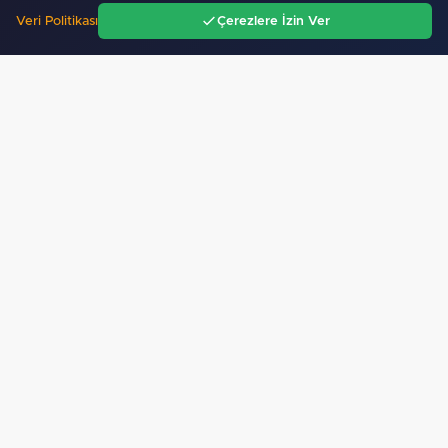
Veri Politikası
Çerezlere İzin Ver
Ana Sayfa
Gündem
Ara
Menü
Sitemizdeki dış bağlantılar referans amaçlıdır, dış
bağlantıların içeriklerinden kuruluşumuz sorumlu
değildir.
Künye Bilgileri
Yayın İlkeleri
Haber İhbar
İletişim
Reklam Ver
Kullanım Şartları