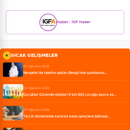
Haber :
İGF Haber
SICAK GELIŞMELER
09 Ağustos 2026
Nevşehir'de telefon ışıkları Bengü'nün şarkılarına…
09 Ağustos 2026
Çocuklar Güvende ekipleri 9 bin 842 çocuğu spora ve…
09 Ağustos 2026
Tercih döneminde kararsız kalan gençlere bilimsel…