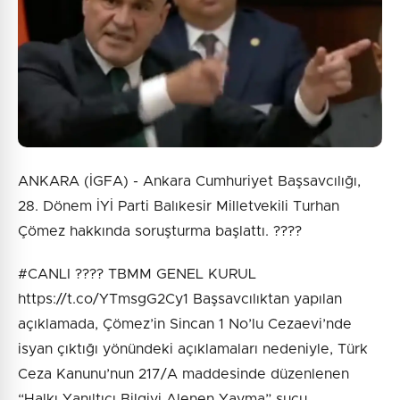
Gönder
ANKARA (İGFA) - Ankara Cumhuriyet Başsavcılığı,
28. Dönem İYİ Parti Balıkesir Milletvekili Turhan
Çömez hakkında soruşturma başlattı. ????
#CANLI ????️ TBMM GENEL KURUL
https://t.co/YTmsgG2Cy1 Başsavcılıktan yapılan
açıklamada, Çömez’in Sincan 1 No’lu Cezaevi’nde
isyan çıktığı yönündeki açıklamaları nedeniyle, Türk
Ceza Kanunu’nun 217/A maddesinde düzenlenen
“Halkı Yanıltıcı Bilgiyi Alenen Yayma” suçu