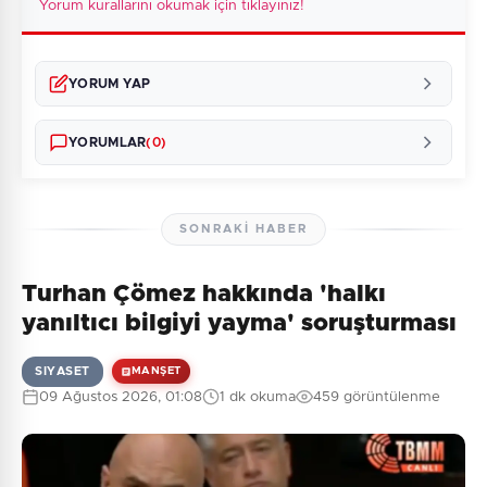
Yorum kurallarını okumak için tıklayınız!
YORUM YAP
YORUMLAR
(0)
SONRAKI HABER
Turhan Çömez hakkında 'halkı
Henüz yorum yapılmamış. İlk yorumu siz yapın!
yanıltıcı bilgiyi yayma' soruşturması
SIYASET
MANŞET
09 Ağustos 2026, 01:08
1 dk okuma
459 görüntülenme
0
/2000
Güvenlik Sorusu:
5 + 1 = ?