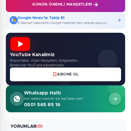
GÜNÜN ÖNEMLI MANŞETLERI
Google News'te Takip Et
E-Manşet haberlerini Google Haberler'den anında okuyun
YouTube Kanalimiz
Roportajlar, insan hikayeleri, belgeseller...
Binlercesi YouTube kanalimizda.
ABONE OL
Whatsapp Hattı
Son dakika haberler için bizi takip edin!
0501 565 85 16
YORUMLAR
(0)