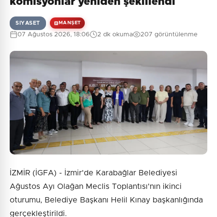
komisyonlar yeniden şekillendi
SIYASET
MANŞET
07 Ağustos 2026, 18:06
2 dk okuma
207 görüntülenme
0
/2000
Güvenlik Sorusu:
4 + 10 = ?
Gönder
İZMİR (İGFA) - İzmir'de Karabağlar Belediyesi
Ağustos Ayı Olağan Meclis Toplantısı'nın ikinci
oturumu, Belediye Başkanı Helil Kınay başkanlığında
gerçekleştirildi.