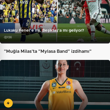
Lukaku Fener’e mi, Beşiktaş’a mı geliyor?
136
"Muğla Milas'ta "Mylasa Band" izdihamı"