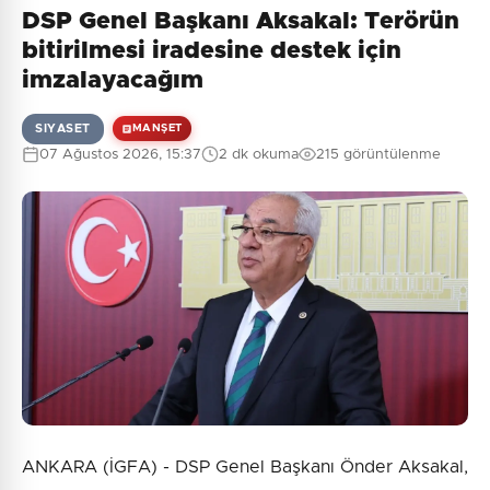
DSP Genel Başkanı Aksakal: Terörün
bitirilmesi iradesine destek için
imzalayacağım
SIYASET
MANŞET
07 Ağustos 2026, 15:37
2 dk okuma
215 görüntülenme
ANKARA (İGFA) - DSP Genel Başkanı Önder Aksakal,