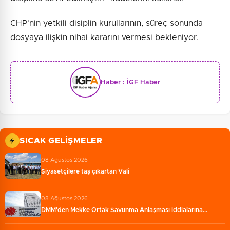
CHP'nin yetkili disiplin kurullarının, süreç sonunda
dosyaya ilişkin nihai kararını vermesi bekleniyor.
Haber :
İGF Haber
SICAK GELIŞMELER
08 Ağustos 2026
Siyasetçilere taş çıkartan Vali
08 Ağustos 2026
DMM'den Mekke Ortak Savunma Anlaşması iddialarına…