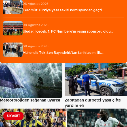
08 Ağustos 2026
Terörsüz Türkiye yasa teklifi komisyondan geçti
08 Ağustos 2026
Uludağ İçecek, 1. FC Nürnberg’in resmi sponsoru oldu…
08 Ağustos 2026
Mühendis Tek-Sen Bayındırlık’tan tarihi adım: İlk…
Meteorolojiden sağanak uyarısı
Zabıtadan gurbetçi yaşlı çifte
yardım eli
SIYASET