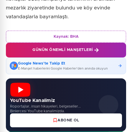
mezarlık ziyaretinde bulundu ve köy evinde
vatandaşlarla bayramlaştı.
Kaynak:
BHA
GÜNÜN ÖNEMLI MANŞETLERI
Google News'te Takip Et
E-Manşet haberlerini Google Haberler'den anında okuyun
YouTube Kanalimiz
Roportajlar, insan hikayeleri, belgeseller...
Binlercesi YouTube kanalimizda.
ABONE OL