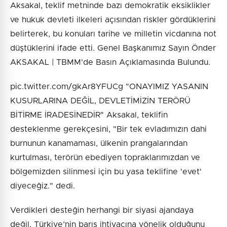
Aksakal, teklif metninde bazı demokratik eksiklikler
ve hukuk devleti ilkeleri açısından riskler gördüklerini
belirterek, bu konuları tarihe ve milletin vicdanına not
düştüklerini ifade etti. Genel Başkanımız Sayın Önder
AKSAKAL | TBMM'de Basın Açıklamasında Bulundu.
pic.twitter.com/gkAr8YFUCg "ONAYIMIZ YASANIN
KUSURLARINA DEĞİL, DEVLETİMİZİN TERÖRÜ
BİTİRME İRADESİNEDİR" Aksakal, teklifin
desteklenme gerekçesini, "Bir tek evladımızın dahi
burnunun kanamaması, ülkenin prangalarından
kurtulması, terörün ebediyen topraklarımızdan ve
bölgemizden silinmesi için bu yasa teklifine 'evet'
diyeceğiz." dedi.
Verdikleri desteğin herhangi bir siyasi ajandaya
değil, Türkiye’nin barış ihtiyacına yönelik olduğunu