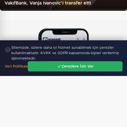
VakıfBank, Vanja Ivanovic’i transfer etti
Sitemizde, sizlere daha iyi hizmet sunabilmek için çerezler
🍪
kullanılmaktadır. KVKK ve GDPR kapsamında kişisel verileriniz
işlenmektedir.
Veri Politikası
Çerezlere İzin Ver
Ana Sayfa
Gündem
Ara
Menü
Mobil Uygulamamız Yayında!
Binlerce haberden
anında haberdar ol, ilgi alanına göre haber oku.