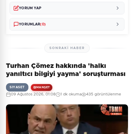
YORUM YAP
YORUMLAR
(0)
SONRAKI HABER
Turhan Çömez hakkında 'halkı
Henüz yorum yapılmamış. İlk yorumu siz yapın!
yanıltıcı bilgiyi yayma' soruşturması
SIYASET
MANŞET
09 Ağustos 2026, 01:08
1 dk okuma
435 görüntülenme
0
/2000
Güvenlik Sorusu:
3 + 10 = ?