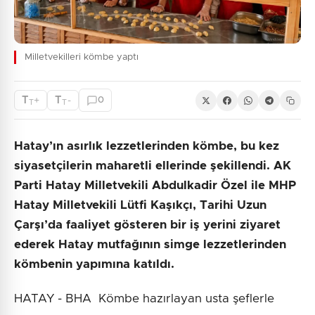
Milletvekilleri kömbe yaptı
T
T
+
-
0
T
T
Hatay’ın asırlık lezzetlerinden kömbe, bu kez
siyasetçilerin maharetli ellerinde şekillendi. AK
Parti Hatay Milletvekili Abdulkadir Özel ile MHP
Hatay Milletvekili Lütfi Kaşıkçı, Tarihi Uzun
Çarşı’da faaliyet gösteren bir iş yerini ziyaret
ederek Hatay mutfağının simge lezzetlerinden
kömbenin yapımına katıldı.
HATAY - BHA Kömbe hazırlayan usta şeflerle