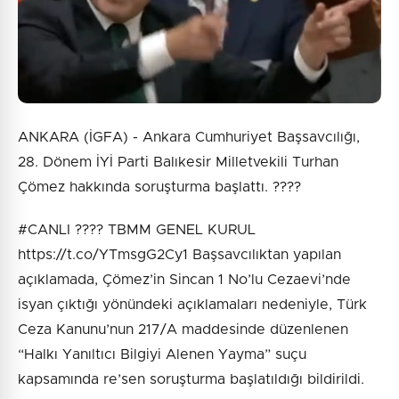
Gönder
ANKARA (İGFA) - Ankara Cumhuriyet Başsavcılığı,
28. Dönem İYİ Parti Balıkesir Milletvekili Turhan
Çömez hakkında soruşturma başlattı. ????
#CANLI ????️ TBMM GENEL KURUL
https://t.co/YTmsgG2Cy1 Başsavcılıktan yapılan
açıklamada, Çömez’in Sincan 1 No’lu Cezaevi’nde
isyan çıktığı yönündeki açıklamaları nedeniyle, Türk
Ceza Kanunu’nun 217/A maddesinde düzenlenen
“Halkı Yanıltıcı Bilgiyi Alenen Yayma” suçu
kapsamında re’sen soruşturma başlatıldığı bildirildi.