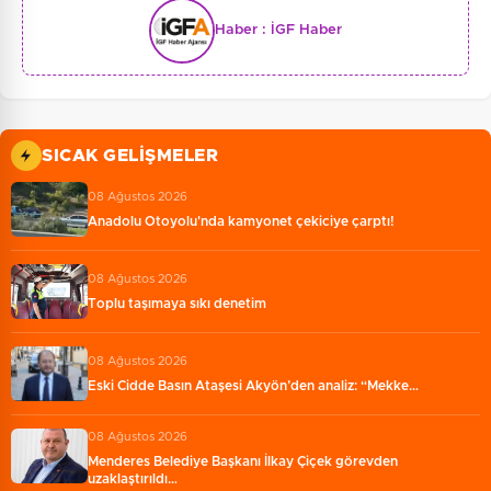
Haber :
İGF Haber
SICAK GELIŞMELER
08 Ağustos 2026
Anadolu Otoyolu'nda kamyonet çekiciye çarptı!
08 Ağustos 2026
Toplu taşımaya sıkı denetim
08 Ağustos 2026
Eski Cidde Basın Ataşesi Akyön’den analiz: “Mekke…
08 Ağustos 2026
Menderes Belediye Başkanı İlkay Çiçek görevden
uzaklaştırıldı…