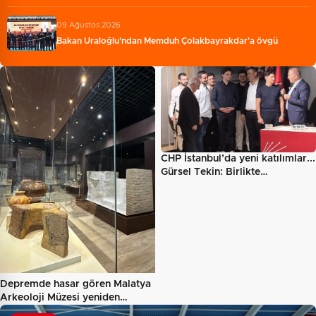
09 Ağustos 2026
Bakan Uraloğlu'ndan Memduh Çolakbayrakdar'a övgü
CHP İstanbul’da yeni katılımlar...
Gürsel Tekin: Birlikte…
Depremde hasar gören Malatya
Arkeoloji Müzesi yeniden…