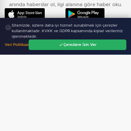
anında haberdar ol, ilgi alanına göre haber oku.
Sitemizde, sizlere daha iyi hizmet sunabilmek için çerezler
🍪
kullanılmaktadır. KVKK ve GDPR kapsamında kişisel verileriniz
işlenmektedir.
Veri Politikası
Çerezlere İzin Ver
Ana Sayfa
Gündem
Ara
Menü
Sitemizdeki dış bağlantılar referans amaçlıdır, dış
bağlantıların içeriklerinden kuruluşumuz sorumlu
değildir.
Künye Bilgileri
Yayın İlkeleri