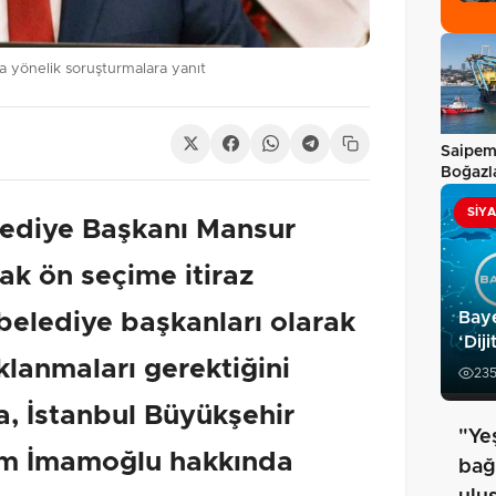
 yönelik soruşturmalara yanıt
Saipe
Boğazl
geçti
SIY
lediye Başkanı Mansur
ak ön seçime itiraz
 belediye başkanları olarak
Baye
‘Dij
klanmaları gerektiğini
23
a, İstanbul Büyükşehir
"Ye
em İmamoğlu hakkında
bağ