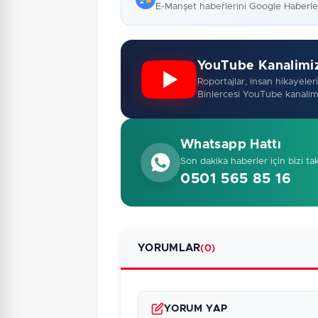
E-Manşet haberlerini Google Haberl
YouTube Kanalimi
Roportajlar, insan hikayeleri,
Binlercesi YouTube kanalim
Whatsapp Hattı
Son dakika haberler için bizi ta
0501 565 85 16
YORUMLAR
(0)
YORUM YAP