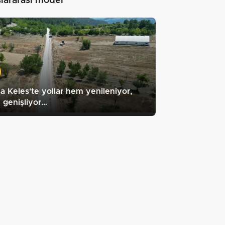
slararası model"
a Keles'te yollar hem yenileniyor,
 genişliyor…