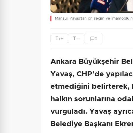
Mansur Yavaş'tan ön seçim ve İmamoğlu'na
T
T
+
-
0
T
T
Ankara Büyükşehir Be
Yavaş, CHP’de yapılac
etmediğini belirterek,
halkın sorunlarına oda
vurguladı. Yavaş ayrıc
Belediye Başkanı Ekr