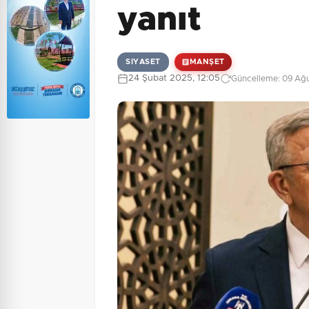
yanıt
SIYASET
MANŞET
24 Şubat 2025, 12:05
Güncelleme: 09 Ağu