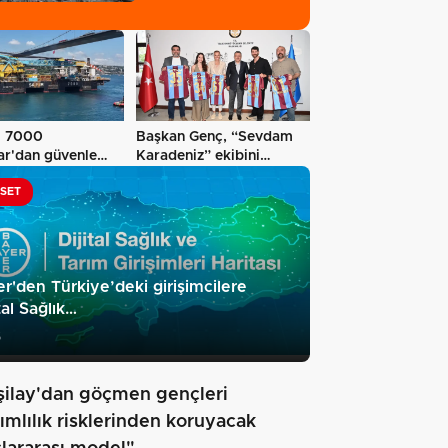
m 7000
Başkan Genç, “Sevdam
ar'dan güvenle
Karadeniz” ekibini
ağırladı!…
ASET
r'den Türkiye’deki girişimcilere
ital Sağlık…
5
şilay'dan göçmen gençleri
ımlılık risklerinden koruyacak