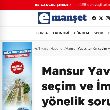
KOSGEB’den yeşil teknoloj
SICAK
GELİŞMELER
BURSA
EKONOMİ
GÜNDEM
SPOR
/
Siyaset Haberleri
/
Mansur Yavaş'tan ön seçim v
Mansur Yav
seçim ve İ
yönelik sor