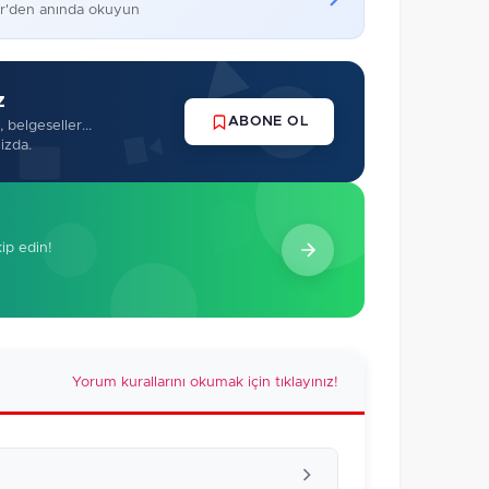
er'den anında okuyun
z
ABONE OL
 belgeseller...
izda.
kip edin!
Yorum kurallarını okumak için tıklayınız!