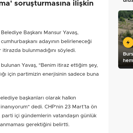
ulu
oma' soruşturmasına ilişkin
elediye Başkanı Mansur Yavaş,
 cumhurbaşkanı adayının belirleneceği
ir itirazda bulunmadığını söyledi.
Burs
hem
bulunan Yavaş, "Benim itiraz ettiğim şey,
ığı için partimizin enerjisinin sadece buna
belediye başkanları olarak halkın
 inanıyorum" dedi. CHP'nin 23 Mart’ta ön
 parti içi gündemlerin vatandaşın günlük
lanmaması gerektiğini belirtti.