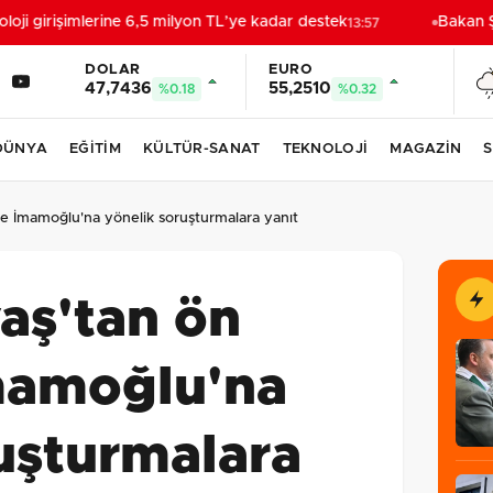
i girişimlerine 6,5 milyon TL’ye kadar destek
Bakan Şi
13:57
DOLAR
EURO
47,7436
55,2510
%0.18
%0.32
DÜNYA
EĞİTİM
KÜLTÜR-SANAT
TEKNOLOJİ
MAGAZİN
S
e İmamoğlu'na yönelik soruşturmalara yanıt
aş'tan ön
mamoğlu'na
uşturmalara