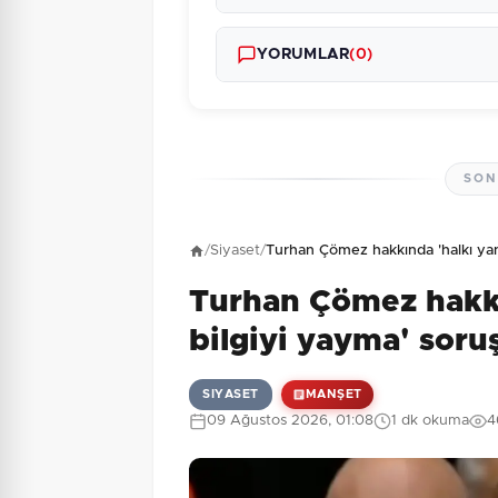
YORUMLAR
(0)
SON
Henüz yorum yapı
/
Siyaset
/
Turhan Çömez hakkında 'halkı yanı
Turhan Çömez hakkın
4 + 9 = ?
Güvenlik Sorusu:
bilgiyi yayma' soru
SIYASET
MANŞET
09 Ağustos 2026, 01:08
1 dk okuma
4