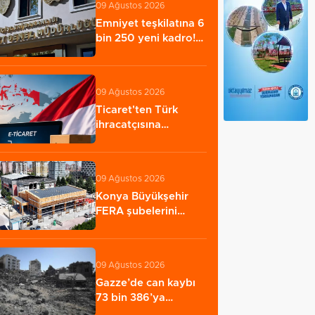
09 Ağustos 2026
Emniyet teşkilatına 6
bin 250 yeni kadro!
Detaylar…
09 Ağustos 2026
Ticaret'ten Türk
ihracatçısına
Endonezya pazarı
rehberi…
09 Ağustos 2026
Konya Büyükşehir
FERA şubelerini
yaygınlaştırıyor
09 Ağustos 2026
Gazze’de can kaybı
73 bin 386’ya
yükseldi