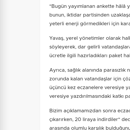
"Bugün yayımlanan ankette hâlâ y
bunun, iktidar partisinden uzakla
yeterli enerji görmedikleri için kara
Yavaş, yerel yönetimler olarak halk
söyleyerek, dar gelirli vatandaşla
ücretle ilgili hazırladıkları paket h
Ayrıca, sağlık alanında parasızlık
zorunda kalan vatandaşlar için çöz
üçüncü kez eczanelere veresiye ya
veresiye yazdırılmasındaki katkı pa
Bizim açıklamamızdan sonra eczacıl
çıkarırken, 20 liraya indirdiler" de
arasında olumlu karşılık bulduğun