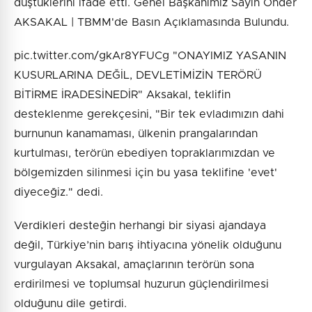
düştüklerini ifade etti. Genel Başkanımız Sayın Önder
AKSAKAL | TBMM'de Basın Açıklamasında Bulundu.
pic.twitter.com/gkAr8YFUCg "ONAYIMIZ YASANIN
KUSURLARINA DEĞİL, DEVLETİMİZİN TERÖRÜ
BİTİRME İRADESİNEDİR" Aksakal, teklifin
desteklenme gerekçesini, "Bir tek evladımızın dahi
burnunun kanamaması, ülkenin prangalarından
kurtulması, terörün ebediyen topraklarımızdan ve
bölgemizden silinmesi için bu yasa teklifine 'evet'
diyeceğiz." dedi.
Verdikleri desteğin herhangi bir siyasi ajandaya
değil, Türkiye’nin barış ihtiyacına yönelik olduğunu
vurgulayan Aksakal, amaçlarının terörün sona
erdirilmesi ve toplumsal huzurun güçlendirilmesi
olduğunu dile getirdi.