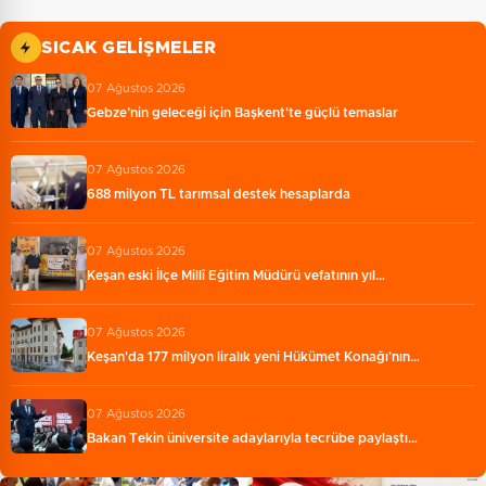
SICAK GELIŞMELER
07 Ağustos 2026
Gebze’nin geleceği için Başkent'te güçlü temaslar
07 Ağustos 2026
688 milyon TL tarımsal destek hesaplarda
07 Ağustos 2026
Keşan eski İlçe Millî Eğitim Müdürü vefatının yıl…
07 Ağustos 2026
Keşan'da 177 milyon liralık yeni Hükümet Konağı'nın…
07 Ağustos 2026
Bakan Tekin üniversite adaylarıyla tecrübe paylaştı…