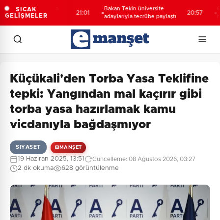
lı öğrencilerden
Bakan Tekin üniversite
688 mil
SICAK
21:01
20:57
GELİŞMELER
yaret
adaylarıyla tecrübe paylaştı
hesapl
Küçükali'den Torba Yasa Teklifine
tepki: Yangından mal kaçırır gibi
torba yasa hazırlamak kamu
vicdanıyla bağdaşmıyor
SIYASET
MANŞET
19 Haziran 2025, 13:51
Güncelleme: 08 Ağustos 2026, 03:27
2 dk okuma
628 görüntülenme