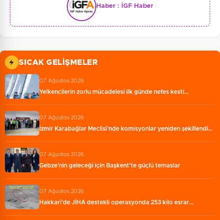
Haber :
İGF Haber
SICAK GELIŞMELER
07 Ağustos 2026
Yelkencilerin zorlu mücadelesi ilk günde nefes kesti…
07 Ağustos 2026
İzmir Karabağlar Meclisi'nde komisyonlar yeniden şekillendi…
07 Ağustos 2026
Gebze’nin geleceği için Başkent'te güçlü temaslar
07 Ağustos 2026
Hakkari'de JİHA destekli operasyonda 253 kilo esrar…