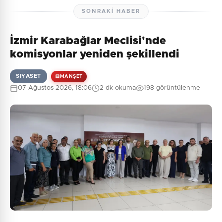
SONRAKI HABER
İzmir Karabağlar Meclisi'nde
Henüz yorum yapılmamış. İlk yorumu siz yapın!
komisyonlar yeniden şekillendi
SIYASET
MANŞET
07 Ağustos 2026, 18:06
2 dk okuma
198 görüntülenme
0
/2000
Güvenlik Sorusu:
2 + 8 = ?
Gönder