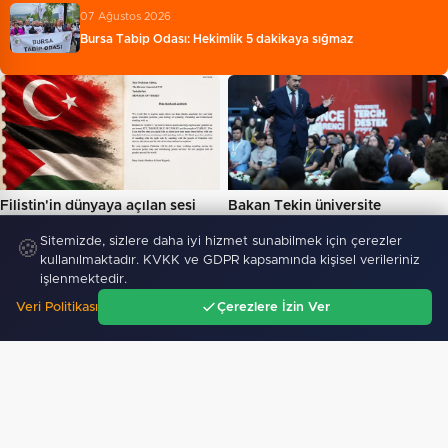
07 Ağustos 2026
Bursa Tabip Odası: Hekimlik 5 dakikaya sığmaz
Filistin'in dünyaya açılan sesi
Bakan Tekin üniversite
olmaya devam edeceğiz…
adaylarıyla tecrübe paylaştı…
Sitemizde, sizlere daha iyi hizmet sunabilmek için çerezler
🍪
kullanılmaktadır. KVKK ve GDPR kapsamında kişisel verileriniz
SIYASET
işlenmektedir.
Veri Politikası
Çerezlere İzin Ver
Ana Sayfa
Gündem
Ara
Menü
Bakan Göktaş: Terörsüz Türkiye ile barışın ve
istikrarın…