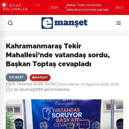
itanyalı öğrencilerden
Bakan Tekin üniversite
6
SICAK
21:01
20:57
GELİŞMELER
'e ziyaret
adaylarıyla tecrübe paylaştı
h
Kahramanmaraş Tekir
Mahallesi’nde vatandaş sordu,
Başkan Toptaş cevapladı
SIYASET
MANŞET
05 Temmuz 2026, 10:09
Güncelleme: 07 Ağustos 2026, 13:09
2 dk okuma
589 görüntülenme