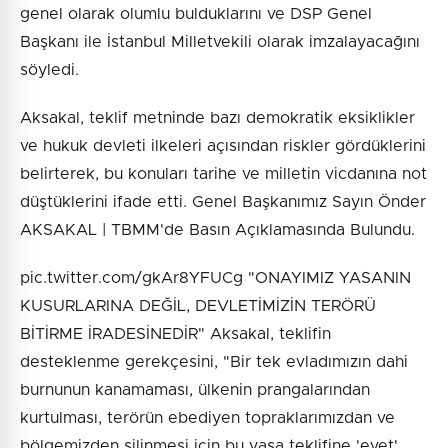
genel olarak olumlu bulduklarını ve DSP Genel
Başkanı ile İstanbul Milletvekili olarak imzalayacağını
söyledi.
Aksakal, teklif metninde bazı demokratik eksiklikler
ve hukuk devleti ilkeleri açısından riskler gördüklerini
belirterek, bu konuları tarihe ve milletin vicdanına not
düştüklerini ifade etti. Genel Başkanımız Sayın Önder
AKSAKAL | TBMM'de Basın Açıklamasında Bulundu.
pic.twitter.com/gkAr8YFUCg "ONAYIMIZ YASANIN
KUSURLARINA DEĞİL, DEVLETİMİZİN TERÖRÜ
BİTİRME İRADESİNEDİR" Aksakal, teklifin
desteklenme gerekçesini, "Bir tek evladımızın dahi
burnunun kanamaması, ülkenin prangalarından
kurtulması, terörün ebediyen topraklarımızdan ve
bölgemizden silinmesi için bu yasa teklifine 'evet'