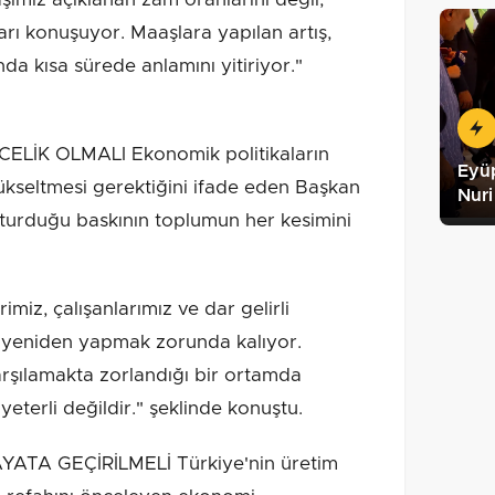
ları konuşuyor. Maaşlara yapılan artış,
da kısa sürede anlamını yitiriyor."
İK OLMALI Ekonomik politikaların
Eyüp
ükseltmesi gerektiğini ifade eden Başkan
Nuri
turduğu baskının toplumun her kesimini
miz, çalışanlarımız ve dar gelirli
i yeniden yapmak zorunda kalıyor.
karşılamakta zorlandığı bir ortamda
eterli değildir." şeklinde konuştu.
TA GEÇİRİLMELİ Türkiye'nin üretim