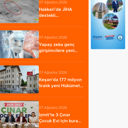
07 Ağustos 2026
Hakkari'de JİHA
destekli
operasyonda 253
kilo esrar…
07 Ağustos 2026
Yapay zeka genç
girişimcilere yeni
kapılar açıyor
07 Ağustos 2026
Keşan'da 177 milyon
liralık yeni Hükümet
Konağı'nın…
07 Ağustos 2026
İzmit'te 3 Çınar
Çocuk Evi için kura
çekimi