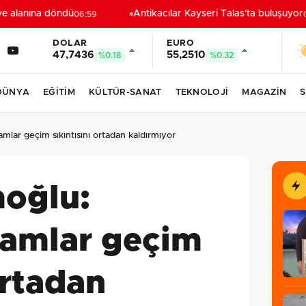
e alanına döndü
Antikacılar Kayseri Talas'ta buluşuyor
06:59
06
DOLAR
EURO
47,7436
55,2510
%0.18
%0.32
DÜNYA
EĞİTİM
KÜLTÜR-SANAT
TEKNOLOJİ
MAGAZİN
S
mlar geçim sıkıntısını ortadan kaldırmıyor
moğlu:
zamlar geçim
ortadan