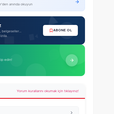
er'den anında okuyun
z
ABONE OL
 belgeseller...
izda.
kip edin!
Yorum kurallarını okumak için tıklayınız!