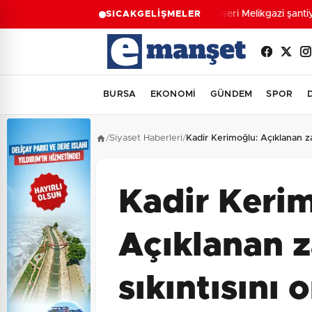
Kayseri Melikgazi şantiy
SICAK
GELİŞMELER
BURSA
EKONOMİ
GÜNDEM
SPOR
/
Siyaset Haberleri
/
Kadir Kerimoğlu: Açıklanan za
Kadir Keri
Açıklanan 
sıkıntısını 