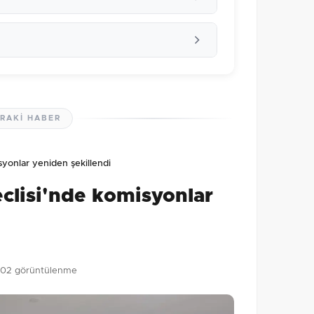
RAKI HABER
lmamış. İlk yorumu siz yapın!
syonlar yeniden şekillendi
0
/2000
clisi'nde komisyonlar
Gönder
02 görüntülenme