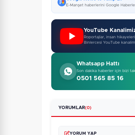
E-Manşet haberlerini Google Haberl
YouTube Kanalimi
Roportajlar, insan hikayeleri,
Binlercesi YouTube kanalim
Whatsapp Hattı
Son dakika haberler için bizi ta
0501 565 85 16
YORUMLAR
(0)
YORUM YAP