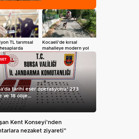
gerçekleştirildi…
yon TL tarımsal
Kocaeli'de kırsal
 hesaplarda
mahalleye modern yol
ASET
a'da tarihi eser operasyonu! 273
e ve 18 obje…
şan Kent Konseyi'nden
tarlara nezaket ziyareti"