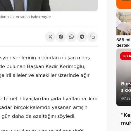
kıntısını ortadan kaldırmıyor
688 mil
destek
SIY
syon verilerinin ardından oluşan maaş
erde bulunan Başkan Kadir Kerimoğlu,
elirli aileler ve emekliler üzerinde ağır
Burs
sikk
temel ihtiyaçlardan gıda fiyatlarına, kira
123
 kadar birçok kalemde yaşanan artışın
"Ke
gün daha da azalttığını söyledi.
muh
ımız açıklanan zam oranlarını değil,