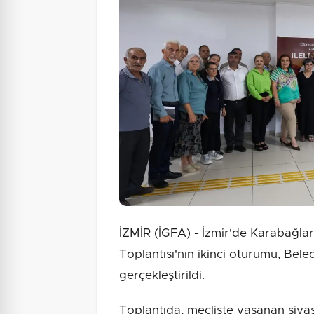
İZMİR (İGFA) - İzmir'de Karabağla
Toplantısı'nın ikinci oturumu, Bel
gerçekleştirildi.
Toplantıda, mecliste yaşanan siyasi