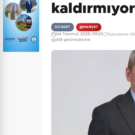
kaldırmıyor
SIYASET
MANŞET
04 Temmuz 2026, 09:25
Güncelleme: 06
418 görüntülenme