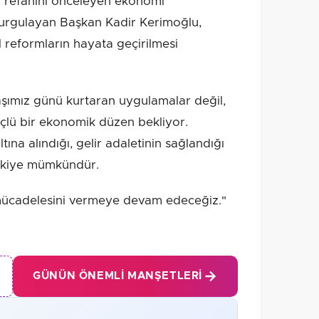
ın refahını önceleyen ekonomi
vurgulayan Başkan Kadir Kerimoğlu,
 reformların hayata geçirilmesi
şımız günü kurtaran uygulamalar değil,
çlü bir ekonomik düzen bekliyor.
tına alındığı, gelir adaletinin sağlandığı
ürkiye mümkündür.
 mücadelesini vermeye devam edeceğiz."
GÜNÜN ÖNEMLI MANŞETLERI