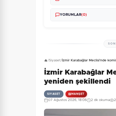
YORUMLAR
(0)
SON
Henüz yorum yapı
/
Siyaset
/
İzmir Karabağlar Meclisi'nde komi
İzmir Karabağlar Me
6 + 2 = ?
Güvenlik Sorusu:
yeniden şekillendi
SIYASET
MANŞET
07 Ağustos 2026, 18:06
2 dk okuma
2