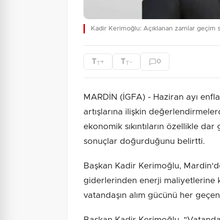
Kadir Kerimoğlu: Açıklanan zamlar geçim sı
T
T
+
-
0
T
T
MARDİN (İGFA) - Haziran ayı enfla
artışlarına ilişkin değerlendirmel
ekonomik sıkıntıların özellikle dar g
sonuçlar doğurduğunu belirtti.
Başkan Kadir Kerimoğlu, Mardin'de 
giderlerinden enerji maliyetlerine
vatandaşın alım gücünü her geçen 
Başkan Kadir Kerimoğlu, "Vatandaş