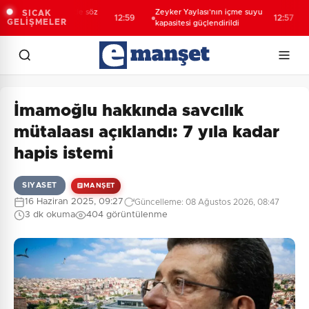
lar artık şehirlerde söz
Zeyker Yaylası’nın içme suyu
Ün
SICAK
12:59
12:57
GELİŞMELER
bi oluyor
kapasitesi güçlendirildi
“g
re
İmamoğlu hakkında savcılık
mütalaası açıklandı: 7 yıla kadar
hapis istemi
SIYASET
MANŞET
16 Haziran 2025, 09:27
Güncelleme: 08 Ağustos 2026, 08:47
3 dk okuma
404 görüntülenme