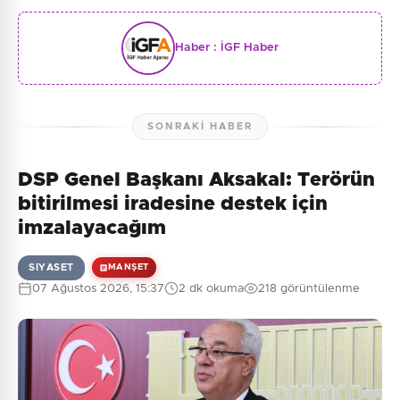
Haber :
İGF Haber
SONRAKI HABER
DSP Genel Başkanı Aksakal: Terörün
bitirilmesi iradesine destek için
imzalayacağım
SIYASET
MANŞET
07 Ağustos 2026, 15:37
2 dk okuma
218 görüntülenme