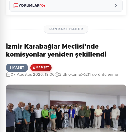
YORUMLAR
(0)
SONRAKI HABER
İzmir Karabağlar Meclisi'nde
Henüz yorum yapılmamış. İlk yorumu siz yapın!
komisyonlar yeniden şekillendi
SIYASET
MANŞET
07 Ağustos 2026, 18:06
2 dk okuma
211 görüntülenme
0
/2000
Güvenlik Sorusu:
5 + 7 = ?
Gönder