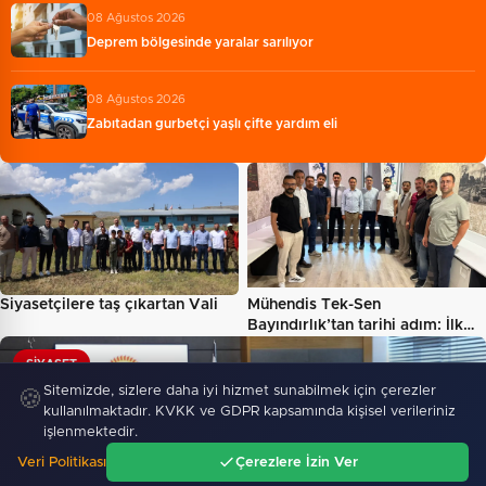
08 Ağustos 2026
Deprem bölgesinde yaralar sarılıyor
08 Ağustos 2026
Zabıtadan gurbetçi yaşlı çifte yardım eli
Siyasetçilere taş çıkartan Vali
Mühendis Tek-Sen
Bayındırlık’tan tarihi adım: İlk…
SIYASET
Sitemizde, sizlere daha iyi hizmet sunabilmek için çerezler
🍪
kullanılmaktadır. KVKK ve GDPR kapsamında kişisel verileriniz
işlenmektedir.
Veri Politikası
Çerezlere İzin Ver
Ana Sayfa
Gündem
Ara
Menü