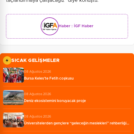
taçlandırmaya çalışacağız" diye konuştu.
Haber :
İGF Haber
SICAK GELIŞMELER
08 Ağustos 2026
Bursa Keles'te Fetih coşkusu
08 Ağustos 2026
Deniz ekosistemini koruyacak proje
08 Ağustos 2026
Üniversitelerden gençlere “geleceğin meslekleri” rehberliği…