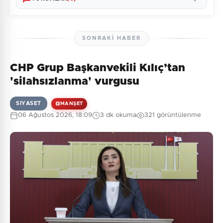
SONRAKI HABER
CHP Grup Başkanvekili Kılıç’tan
Henüz yorum yapılmamış. İlk yorumu siz yapın!
'silahsızlanma' vurgusu
SIYASET
MANŞET
06 Ağustos 2026, 18:09
3 dk okuma
321 görüntülenme
0
/2000
Güvenlik Sorusu:
5 + 2 = ?
Gönder