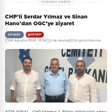
SONRAKI HABER
CHP'li Serdar Yılmaz ve Sinan
Hano'dan OGC’ye ziyaret
SIYASET
MANŞET
06 Ağustos 2026, 16:36
2 dk okuma
134 görüntülenme
AĞRI (İGFA) - CHP İstanbul 2. Bölge milletvekili adayı