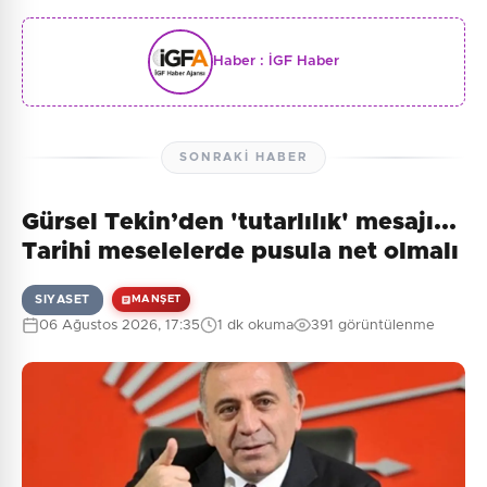
Haber :
İGF Haber
SONRAKI HABER
Gürsel Tekin’den 'tutarlılık' mesajı...
Tarihi meselelerde pusula net olmalı
SIYASET
MANŞET
06 Ağustos 2026, 17:35
1 dk okuma
391 görüntülenme