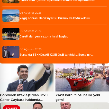
06 Ağustos 2026
Yağış sonrası deniz uyarısı! Bulanık ve kötü kokulu…
06 Ağustos 2026
Carettalar yeni sezona hırslı başladı
06 Ağustos 2026
Bursa’da TEKNOSAB KOBİ OSB tanıtıldı... Bursa’nın…
Görevden uzaklaştırılan Utku
Yakıt barcı filosuna iki yeni
Caner Çaykara hakkında…
gemi
SIYASET