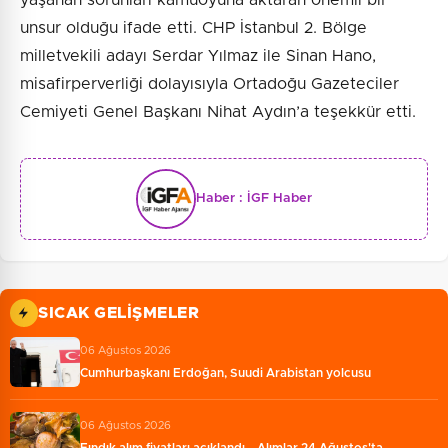
unsur olduğu ifade etti. CHP İstanbul 2. Bölge
milletvekili adayı Serdar Yılmaz ile Sinan Hano,
misafirperverliği dolayısıyla Ortadoğu Gazeteciler
Cemiyeti Genel Başkanı Nihat Aydın’a teşekkür etti.
Haber :
İGF Haber
SICAK GELIŞMELER
06 Ağustos 2026
Cumhurbaşkanı Erdoğan, Suudi Arabistan yolcusu
06 Ağustos 2026
Fındık alım fiyatları açıklandı... Alımlar 24 Ağustos'ta…