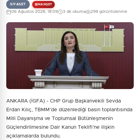
SIYASET
MANŞET
06 Ağustos 2026, 18:09
3 dk okuma
299 görüntülenme
0
/2000
Güvenlik Sorusu:
8 + 3 = ?
Gönder
ANKARA (İGFA) - CHP Grup Başkanvekili Sevda
Erdan Kılıç, TBMM’de düzenlediği basın toplantısında
Milli Dayanışma ve Toplumsal Bütünleşmenin
Güçlendirilmesine Dair Kanun Teklifi’ne ilişkin
açıklamalarda bulundu.