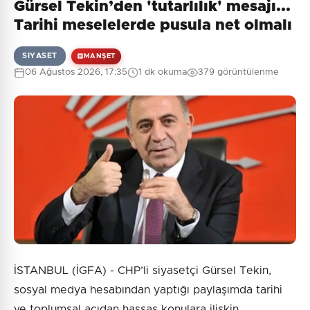
Gürsel Tekin’den 'tutarlılık' mesajı...
Tarihi meselelerde pusula net olmalı
SIYASET
MANŞET
06 Ağustos 2026, 17:35
1 dk okuma
379 görüntülenme
İSTANBUL (İGFA) - CHP’li siyasetçi Gürsel Tekin,
sosyal medya hesabından yaptığı paylaşımda tarihi
ve toplumsal açıdan hassas konulara ilişkin