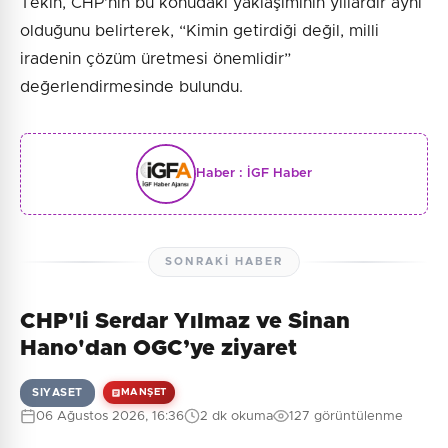
Tekin, CHP’nin bu konudaki yaklaşımının yıllardır aynı
olduğunu belirterek, “Kimin getirdiği değil, milli
iradenin çözüm üretmesi önemlidir”
değerlendirmesinde bulundu.
Haber :
İGF Haber
SONRAKI HABER
CHP'li Serdar Yılmaz ve Sinan
Hano'dan OGC’ye ziyaret
SIYASET
MANŞET
06 Ağustos 2026, 16:36
2 dk okuma
127 görüntülenme