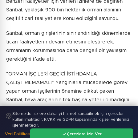
benzeri faaliyetler için verilen izinlere de değinen
Sarıbal, yaklaşık 900 bin hektarlık orman alanının
çeşitli ticari faaliyetlere konu edildiğini savundu.
Sarıbal, orman girişlerinin sınırlandırıldığı dönemlerde
ticari faaliyetlerin devam etmesini eleştirerek,
ormanların korunmasında daha dengeli bir yaklaşım
gerektiğini ifade etti.
"ORMAN İŞÇİLERİ GEÇİCİ İSTİHDAMLA
ÇALIŞTIRILMAMALI" Yangınlarla mücadelede görev
yapan orman işçilerinin önemine dikkat çeken
Sarıbal, hava araçlarının tek başına yeterli olmadığını,
yangının sahada mücadele eden ekiplerle kontrol
Sitemizde, sizlere daha iyi hizmet sunabilmek için çerezler
🍪
altına alındığını söyledi.
kullanılmaktadır. KVKK ve GDPR kapsamında kişisel verileriniz
işlenmektedir.
Orman işçilerinin kadrolu, eğitimli ve deneyimli
Veri Politikası
Çerezlere İzin Ver