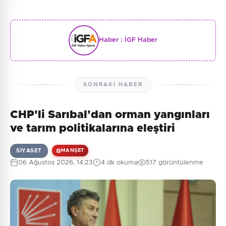
Haber :
İGF Haber
SONRAKI HABER
CHP'li Sarıbal'dan orman yangınları
ve tarım politikalarına eleştiri
SIYASET
MANŞET
06 Ağustos 2026, 14:23
4 dk okuma
517 görüntülenme