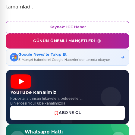
tamamladı.
Kaynak:
İGF Haber
GÜNÜN ÖNEMLI MANŞETLERI
Google News'te Takip Et
E-Manşet haberlerini Google Haberler'den anında okuyun
YouTube Kanalimiz
Roportajlar, insan hikayeleri, belgeseller...
Binlercesi YouTube kanalimizda.
ABONE OL
Whatsapp Hattı