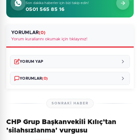
Son dakika haberler için bizi takip edin!
0501 565 85 16
YORUMLAR
(0)
Yorum kurallarını okumak için tıklayınız!
YORUM YAP
YORUMLAR
(0)
SONRAKI HABER
CHP Grup Başkanvekili Kılıç’tan
Henüz yorum yapılmamış. İlk yorumu siz yapın!
'silahsızlanma' vurgusu