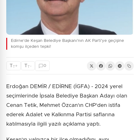
Edirne'de Keşan Belediye Başkanı'nın AK Parti'ye geçişine
komşu ilçeden tepki!
T
T
+
-
0
T
T
Erdoğan DEMİR / EDİRNE (İGFA) - 2024 yerel
seçimlerinde İpsala Belediye Başkan Adayı olan
Cenan Tetik, Mehmet Özcan'ın CHP'den istifa
ederek Adalet ve Kalkınma Partisi saflarına
katılmasıyla ilgili yazılı açıklama yaptı.
Keşan'ın yalnızca bir ilçe olmadığını, aynı