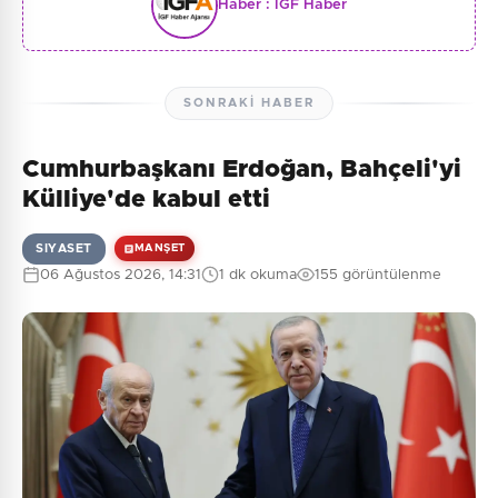
Haber :
İGF Haber
SONRAKI HABER
Cumhurbaşkanı Erdoğan, Bahçeli'yi
Külliye'de kabul etti
SIYASET
MANŞET
06 Ağustos 2026, 14:31
1 dk okuma
155 görüntülenme