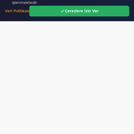
İzmir’de mezarlıklarda yeni dönem... Mezar yapımına…
işlenmektedir.
Veri Politikası
Çerezlere İzin Ver
10 Ağustos 2026
Ana Sayfa
Gündem
Ara
Menü
Başkan Özel: Türkiye'nin en büyük gücü milli ve manevi…
10 Ağustos 2026
İletişim Başkanlığı’ndan “Sevr’in yıl dönümünde Meclis’e…
10 Ağustos 2026
Kocaeli Büyükşehir’den korsan servislere izin yok
10 Ağustos 2026
Trabzon’dan İran’a kardeşlik ve ticaret mesajı