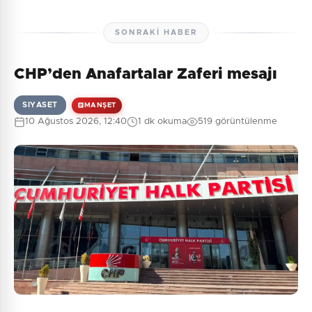
SONRAKI HABER
CHP’den Anafartalar Zaferi mesajı
SIYASET
MANŞET
10 Ağustos 2026, 12:40
1 dk okuma
519 görüntülenme