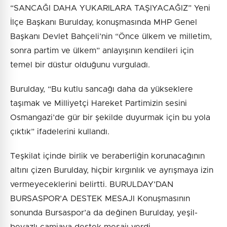
“SANCAĞI DAHA YUKARILARA TAŞIYACAĞIZ” Yeni
İlçe Başkanı Burulday, konuşmasında MHP Genel
Başkanı Devlet Bahçeli’nin “Önce ülkem ve milletim,
sonra partim ve ülkem” anlayışının kendileri için
temel bir düstur olduğunu vurguladı.
Burulday, “Bu kutlu sancağı daha da yükseklere
taşımak ve Milliyetçi Hareket Partimizin sesini
Osmangazi’de gür bir şekilde duyurmak için bu yola
çıktık” ifadelerini kullandı.
Teşkilat içinde birlik ve beraberliğin korunacağının
altını çizen Burulday, hiçbir kırgınlık ve ayrışmaya izin
vermeyeceklerini belirtti. BURULDAY’DAN
BURSASPOR’A DESTEK MESAJI Konuşmasının
sonunda Bursaspor’a da değinen Burulday, yeşil-
beyazlı camiaya destek mesajı verdi.