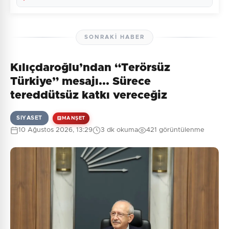
SONRAKI HABER
Kılıçdaroğlu’ndan “Terörsüz
Henüz yorum yapılmamış. İlk yorumu siz yapın!
Türkiye” mesajı... Sürece
tereddütsüz katkı vereceğiz
SIYASET
MANŞET
0
/2000
10 Ağustos 2026, 13:29
3 dk okuma
421 görüntülenme
Güvenlik Sorusu:
3 + 1 = ?
Gönder