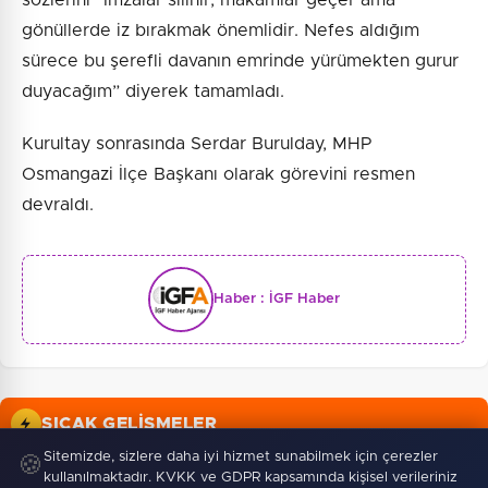
gönüllerde iz bırakmak önemlidir. Nefes aldığım
sürece bu şerefli davanın emrinde yürümekten gurur
duyacağım” diyerek tamamladı.
Kurultay sonrasında Serdar Burulday, MHP
Osmangazi İlçe Başkanı olarak görevini resmen
devraldı.
Haber :
İGF Haber
SICAK GELIŞMELER
Sitemizde, sizlere daha iyi hizmet sunabilmek için çerezler
🍪
10 Ağustos 2026
kullanılmaktadır. KVKK ve GDPR kapsamında kişisel verileriniz