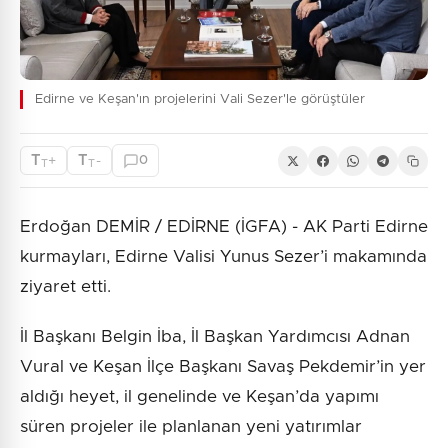
Edirne ve Keşan'ın projelerini Vali Sezer'le görüştüler
T
T
+
-
0
T
T
Erdoğan DEMİR / EDİRNE (İGFA) - AK Parti Edirne
kurmayları, Edirne Valisi Yunus Sezer’i makamında
ziyaret etti.
İl Başkanı Belgin İba, İl Başkan Yardımcısı Adnan
Vural ve Keşan İlçe Başkanı Savaş Pekdemir’in yer
aldığı heyet, il genelinde ve Keşan’da yapımı
süren projeler ile planlanan yeni yatırımlar