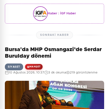
Haber :
İGF Haber
SONRAKI HABER
Bursa'da MHP Osmangazi’de Serdar
Burulday dönemi
SIYASET
MANŞET
10 Ağustos 2026, 10:37
3 dk okuma
219 görüntülenme