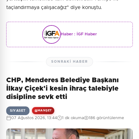
taçlandırmaya çalışacağız" diye konuştu.
Haber :
İGF Haber
SONRAKI HABER
CHP, Menderes Belediye Başkanı
İlkay Çiçek'i kesin ihraç talebiyle
disipline sevk etti
SIYASET
MANŞET
07 Ağustos 2026, 13:44
1 dk okuma
186 görüntülenme