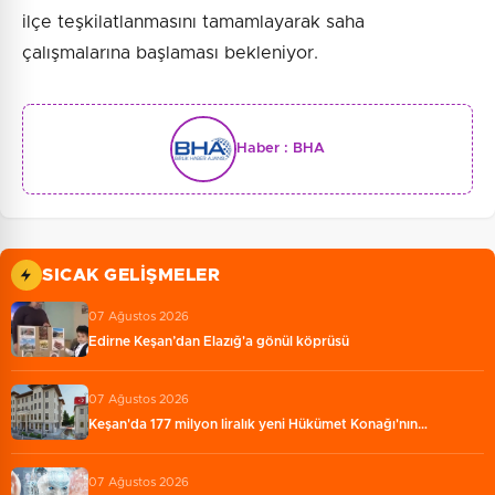
ilçe teşkilatlanmasını tamamlayarak saha
çalışmalarına başlaması bekleniyor.
Haber :
BHA
SICAK GELIŞMELER
07 Ağustos 2026
Edirne Keşan’dan Elazığ'a gönül köprüsü
07 Ağustos 2026
Keşan'da 177 milyon liralık yeni Hükümet Konağı'nın…
07 Ağustos 2026