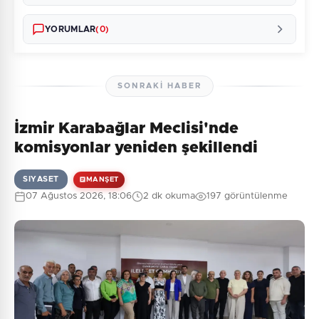
YORUMLAR
(0)
SONRAKI HABER
İzmir Karabağlar Meclisi'nde
Henüz yorum yapılmamış. İlk yorumu siz yapın!
komisyonlar yeniden şekillendi
SIYASET
MANŞET
07 Ağustos 2026, 18:06
2 dk okuma
197 görüntülenme
0
/2000
Güvenlik Sorusu:
5 + 1 = ?
Gönder