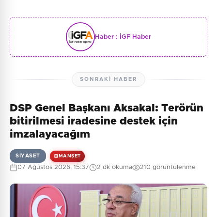
Haber :
İGF Haber
SONRAKI HABER
DSP Genel Başkanı Aksakal: Terörün
bitirilmesi iradesine destek için
imzalayacağım
SIYASET
MANŞET
07 Ağustos 2026, 15:37
2 dk okuma
210 görüntülenme