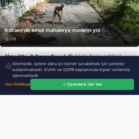
Kocaeli'de kırsal mahalleye modern yol
378
"İzmit'te 3 Çınar Çocuk Evi için kura çekimi
Sitemizde, sizlere daha iyi hizmet sunabilmek için çerezler
gerçekleştirildi"
🍪
kullanılmaktadır. KVKK ve GDPR kapsamında kişisel verileriniz
işlenmektedir.
Veri Politikası
Çerezlere İzin Ver
Ana Sayfa
Gündem
Ara
Menü
Hakkari'de JİHA destekli operasyonda 253 kilo