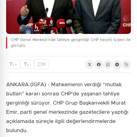
CHP Genel Merkezi’nde tahliye gerginliği! CHP heyeti İçişleri ile
görüştü
T
T
+
-
0
T
T
ANKARA (İGFA) - Mahkemenin verdiği “mutlak
butlan” kararı sonrası CHP'de yaşanan tahliye
gerginliği sürüyor. CHP Grup Başkanvekili Murat
Emir, parti genel merkezinde gazetecilere yaptığı
açıklamada süreçle ilgili değerlendirmelerde
bulundu.