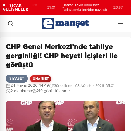
nyalı öğrencilerden
Bakan Tekin üniversite
688 
SICAK
21:01
20:57
GELİŞMELER
ziyaret
adaylarıyla tecrübe paylaştı
hesa
CHP Genel Merkezi’nde tahliye
gerginliği! CHP heyeti İçişleri ile
görüştü
SIYASET
MANŞET
24 Mayıs 2026, 14:49
Güncelleme: 03 Ağustos 2026, 05:01
2 dk okuma
219 görüntülenme