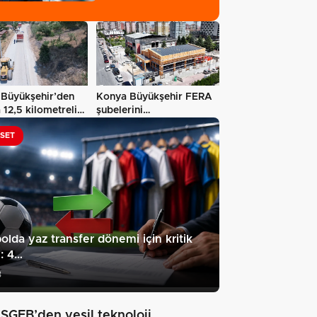
 Büyükşehir’den
Konya Büyükşehir FERA
 12,5 kilometrelik
şubelerini
yaygınlaştırıyor
ASET
olda yaz transfer dönemi için kritik
h: 4…
3
SGEB’den yeşil teknoloji