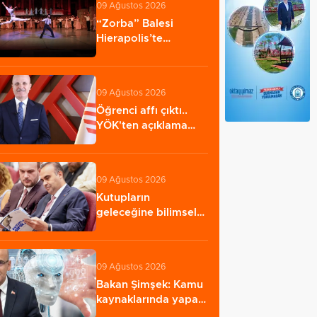
09 Ağustos 2026
“Zorba” Balesi
Hierapolis’te
sahnelendi
09 Ağustos 2026
Öğrenci affı çıktı..
YÖK'ten açıklama
geldi! 4 aylık…
09 Ağustos 2026
Kutupların
geleceğine bilimsel
bakış
09 Ağustos 2026
Bakan Şimşek: Kamu
kaynaklarında yapay
zekâ dönemi