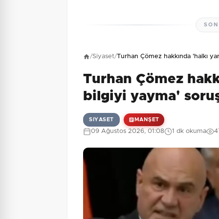
SON
Henüz yorum yapı
/
Siyaset
/
Turhan Çömez hakkında 'halkı yanı
Turhan Çömez hakkın
1 + 4 = ?
Güvenlik Sorusu:
bilgiyi yayma' soru
SIYASET
MANŞET
09 Ağustos 2026, 01:08
1 dk okuma
4