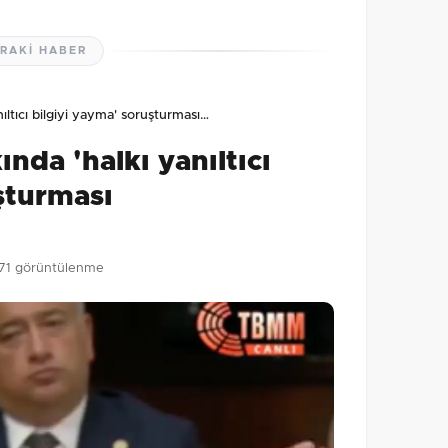
RAKI HABER
lmamış. İlk yorumu siz yapın!
ltıcı bilgiyi yayma' soruşturması…
0
/2000
da 'halkı yanıltıcı
Gönder
şturması
71 görüntülenme