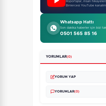
Roportajlar, insan hikayeleri,
Binlercesi YouTube kanalim
Whatsapp Hattı
Son dakika haberler için bizi ta
0501 565 85 16
YORUMLAR
(0)
YORUM YAP
YORUMLAR
(0)