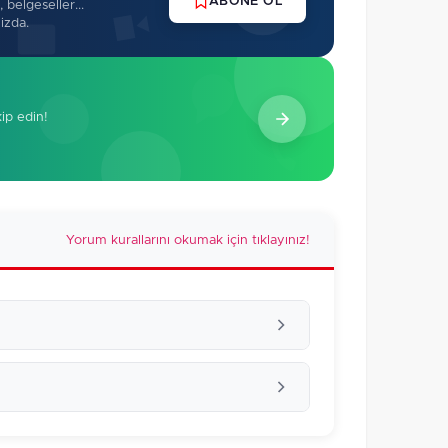
ABONE OL
 belgeseller...
izda.
kip edin!
Yorum kurallarını okumak için tıklayınız!