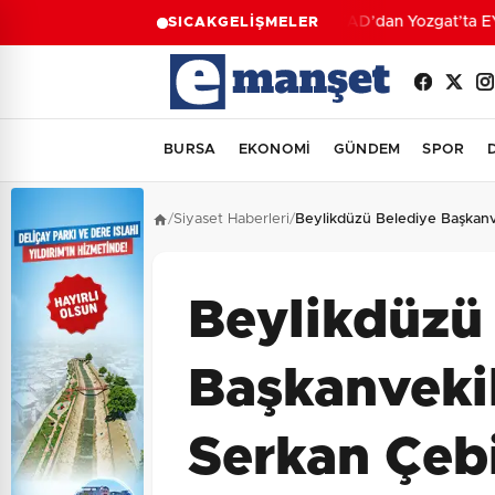
AFAD’dan Yozgat’ta EYY 
SICAK
GELİŞMELER
BURSA
EKONOMİ
GÜNDEM
SPOR
/
Siyaset Haberleri
/
Beylikdüzü Belediye Başkanv
Beylikdüzü
Başkanveki
Serkan Çebi