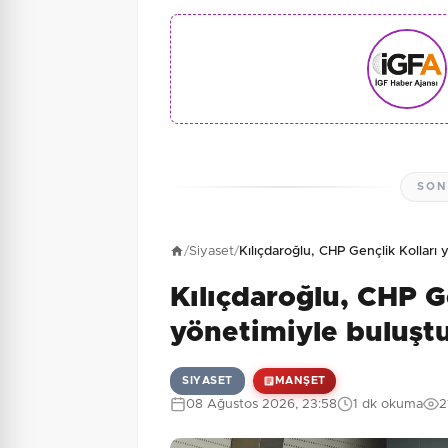
SON
/
Siyaset
/
Kılıçdaroğlu, CHP Gençlik Kolları
Kılıçdaroğlu, CHP G
yönetimiyle buluşt
SIYASET
MANŞET
08 Ağustos 2026, 23:58
1 dk okuma
2