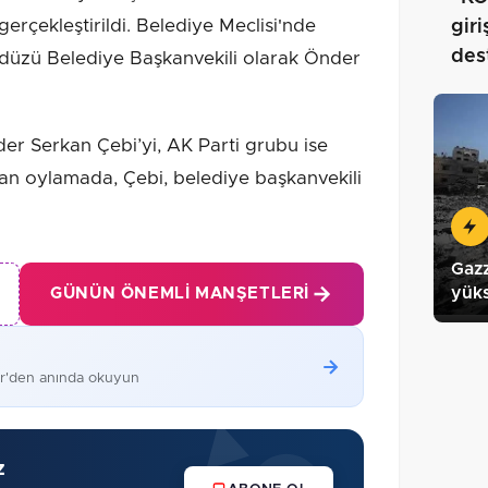
gerçekleştirildi. Belediye Meclisi'nde
gir
des
düzü Belediye Başkanvekili olarak Önder
er Serkan Çebi’yi, AK Parti grubu ise
lan oylamada, Çebi, belediye başkanvekili
Gazz
yüks
GÜNÜN ÖNEMLI MANŞETLERI
er'den anında okuyun
z