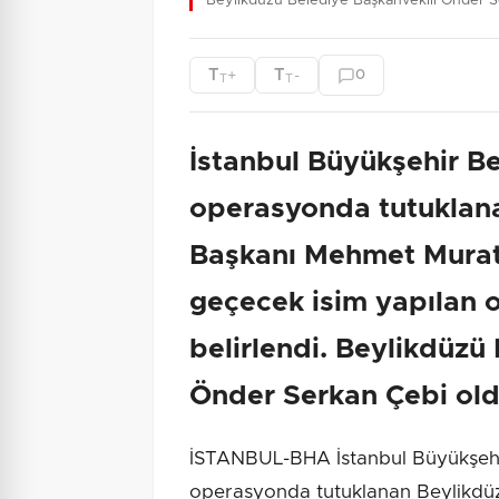
Beylikdüzü Belediye Başkanvekili Önder S
T
T
+
-
0
T
T
İstanbul Büyükşehir Be
operasyonda tutuklan
Başkanı Mehmet Murat 
geçecek isim yapılan 
belirlendi. Beylikdüzü
Önder Serkan Çebi old
İSTANBUL-BHA İstanbul Büyükşehir
operasyonda tutuklanan Beylikdü