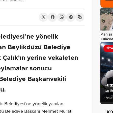
erkan Çebi oldu!
Manisa
lediyesi’ne yönelik
Kula’da
yol…
an Beylikdüzü Belediye
SIY
Çalık’ın yerine vekaleten
oylamalar sonucu
 Belediye Başkanvekili
Futb
u.
tari
40
 Belediyesi’ne yönelik yapılan
zü Belediye Başkanı Mehmet Murat
"KO