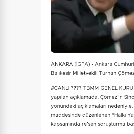
ANKARA (İGFA) - Ankara Cumhuriye
Balıkesir Milletvekili Turhan Çöme
#CANLI ????️ TBMM GENEL KURUL 
yapılan açıklamada, Çömez’in Sinca
yönündeki açıklamaları nedeniyle
maddesinde düzenlenen “Halkı Yanı
kapsamında re’sen soruşturma başlat