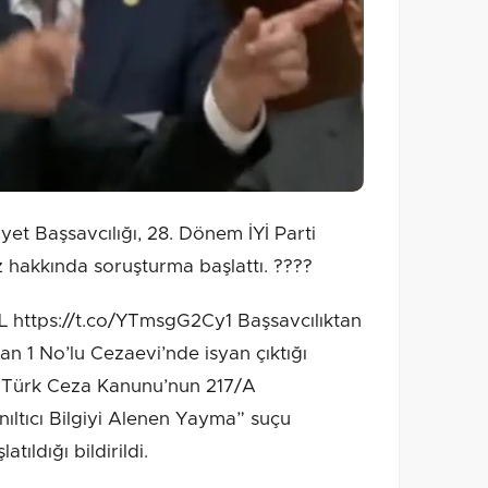
t Başsavcılığı, 28. Dönem İYİ Parti
z hakkında soruşturma başlattı. ????
https://t.co/YTmsgG2Cy1 Başsavcılıktan
n 1 No’lu Cezaevi’nde isyan çıktığı
, Türk Ceza Kanunu’nun 217/A
ltıcı Bilgiyi Alenen Yayma” suçu
ıldığı bildirildi.