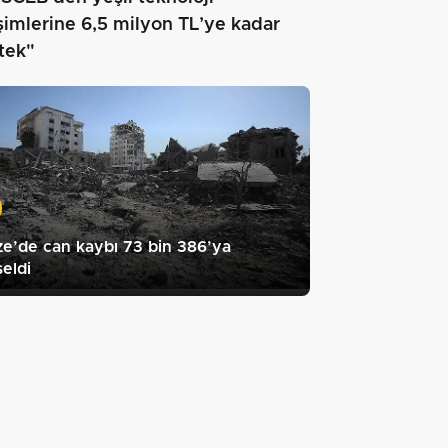
işimlerine 6,5 milyon TL’ye kadar
tek"
e’de can kaybı 73 bin 386’ya
eldi