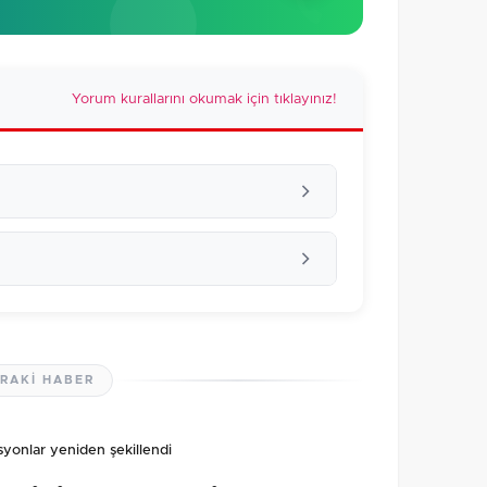
Yorum kurallarını okumak için tıklayınız!
RAKI HABER
lmamış. İlk yorumu siz yapın!
syonlar yeniden şekillendi
0
/2000