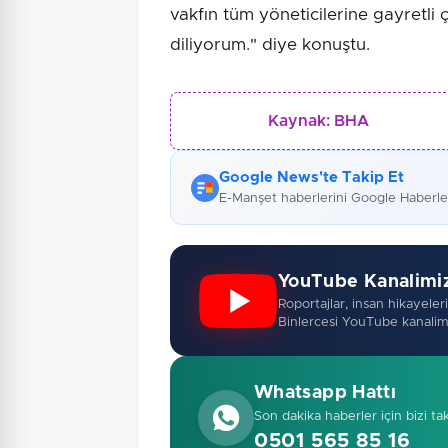
vakfın tüm yöneticilerine gayretli ç
diliyorum." diye konuştu.
Kaynak:
BHA
Google News'te Takip Et
E-Manşet haberlerini Google Haberl
YouTube Kanalimi
Roportajlar, insan hikayeleri,
Binlercesi YouTube kanalim
Whatsapp Hattı
Son dakika haberler için bizi ta
0501 565 85 16