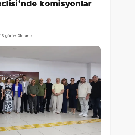
clisi'nde komisyonlar
Gönder
16 görüntülenme