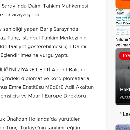
ş Sarayı'nda Daimi Tahkim Mahkemesi
e bir araya geldi.
v sahipliği yapan Barış Sarayı'nda
az Tunç, İstanbul Tahkim Merkezi'nin
Nilüfer
ve İma
lde faaliyet gösterebilmesi için Daimi
Sorgul
güçlendirilmesine vurgu yaptı.
SIY
Ğİ’Nİ ZİYARET ETTİ Adalet Bakanı
iği'ndeki diplomat ve kordiplomatlarla
us Emre Enstitüsü Müdürü Adil Akaltun
Hakk
Temsilcisi ve Maarif Europe Direktörü
23
"La
çuk Ünal'dan Hollanda’da yürütülen
n Tunç, Türkiye'nin tanıtımı, eğitim