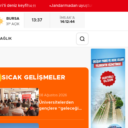
i deniz keyfi!
Jandarmadan uyuşturucu operasyonu: 1 şü
14:11
İMSAK'A
BURSA
13:37
14:12:42
31° AÇIK
AĞLIK
SICAK GELIŞMELER
08 Ağustos 2026
Üniversitelerden
gençlere “geleceğin
meslekleri”
rehberliği…