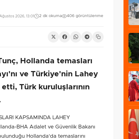
2 dk okuma
406 görüntülenme
Ağustos 2026, 13:01
Tunç, Hollanda temasları
yı'nı ve Türkiye'nin Lahey
 etti, Türk kuruluşlarının
.
SLARI KAPSAMINDA LAHEY
landa-BHA Adalet ve Güvenlik Bakanı
bulunduğu Hollanda'da temaslarını