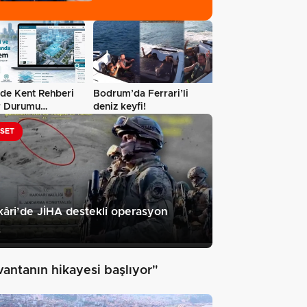
’de Kent Rehberi
Bodrum’da Ferrari’li
r Durumu
deniz keyfi!
ama yenilendi…
ASET
âri’de JİHA destekli operasyon
3
vantanın hikayesi başlıyor"