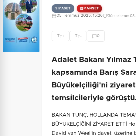
SIYASET
MANŞET
05 Temmuz 2025, 15:26
Güncelleme: 08 
T
T
+
-
0
T
T
Adalet Bakanı Yılmaz 
kapsamında Barış Sara
Büyükelçiliği'ni ziyaret
temsilcileriyle görüştü
BAKAN TUNÇ, HOLLANDA TEMA
BÜYÜKELÇİĞİNİ ZİYARET ETTİ Hol
David van Weel'in daveti üzerine 