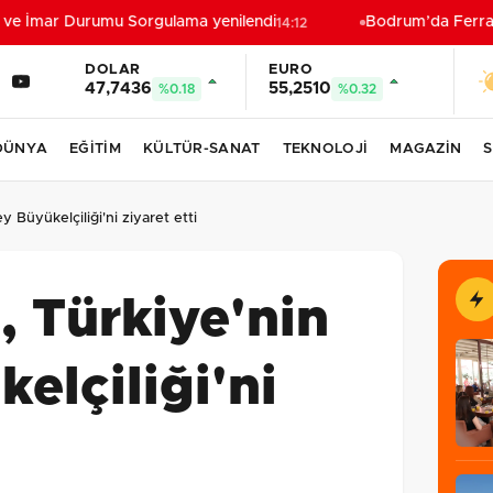
ve İmar Durumu Sorgulama yenilendi
Bodrum’da Ferrari’l
14:12
DOLAR
EURO
47,7436
55,2510
%0.18
%0.32
DÜNYA
EĞİTİM
KÜLTÜR-SANAT
TEKNOLOJİ
MAGAZİN
S
 Büyükelçiliği'ni ziyaret etti
 Türkiye'nin
elçiliği'ni