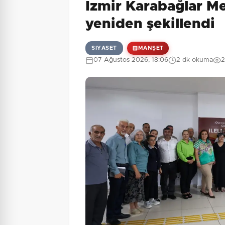
İzmir Karabağlar Me
8 + 1 = ?
Güvenlik Sorusu:
yeniden şekillendi
SIYASET
MANŞET
07 Ağustos 2026, 18:06
2 dk okuma
2