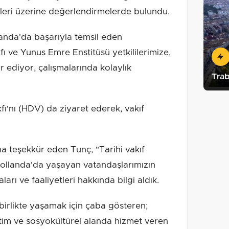
etleri üzerine değerlendirmelerde bulundu.
anda'da başarıyla temsil eden
ı ve Yunus Emre Enstitüsü yetkililerimize,
r ediyor, çalışmalarında kolaylık
Trab
ı'nı (HDV) da ziyaret ederek, vakıf
na teşekkür eden Tunç, "Tarihi vakıf
 Hollanda'da yaşayan vatandaşlarımızın
ları ve faaliyetleri hakkında bilgi aldık.
 birlikte yaşamak için çaba gösteren;
ğitim ve sosyokültürel alanda hizmet veren