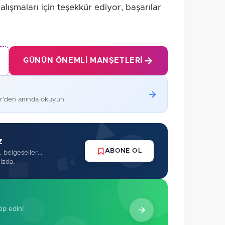
alışmaları için teşekkür ediyor, başarılar
GÜNÜN ÖNEMLI MANŞETLERI
er'den anında okuyun
z
ABONE OL
 belgeseller...
izda.
kip edin!