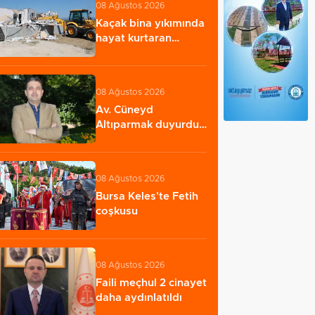
08 Ağustos 2026
Kaçak bina yıkımında
hayat kurtaran
müdahale
08 Ağustos 2026
Av. Cüneyd
Altıparmak duyurdu:
X’te para kazanma
sistemi…
08 Ağustos 2026
Bursa Keles'te Fetih
coşkusu
08 Ağustos 2026
Faili meçhul 2 cinayet
daha aydınlatıldı