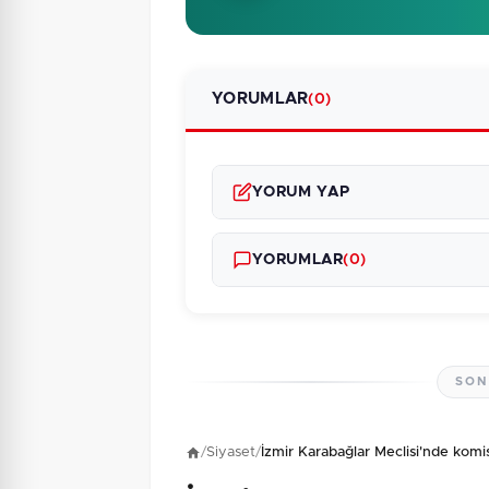
YORUMLAR
(0)
YORUM YAP
YORUMLAR
(0)
SON
Henüz yorum yapı
/
Siyaset
/
İzmir Karabağlar Meclisi'nde komi