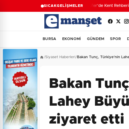
Nilüfer’de Kent Rehberi 
SICAK
GELİŞMELER
BURSA
EKONOMİ
GÜNDEM
SPOR
/
Siyaset Haberleri
/
Bakan Tunç, Türkiye'nin Lahey
Bakan Tunç,
Lahey Büyük
ziyaret etti