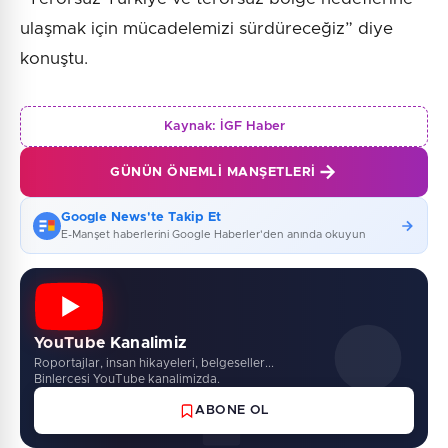
ulaşmak için mücadelemizi sürdüreceğiz” diye
konuştu.
Kaynak:
İGF Haber
GÜNÜN ÖNEMLI MANŞETLERI
Google News'te Takip Et
E-Manşet haberlerini Google Haberler'den anında okuyun
YouTube Kanalimiz
Roportajlar, insan hikayeleri, belgeseller...
Binlercesi YouTube kanalimizda.
ABONE OL