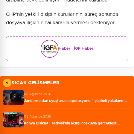
CHP'nin yetkili disiplin kurullarının, süreç sonunda
dosyaya ilişkin nihai kararını vermesi bekleniyor.
Haber :
İGF Haber
SICAK GELIŞMELER
08 Ağustos 2026
Jandarmadan uyuşturucu operasyonu: 1 şüpheli yakalandı…
08 Ağustos 2026
Konya Bisiklet Festivali’nin açılışı coşkuyla gerçekleşti…