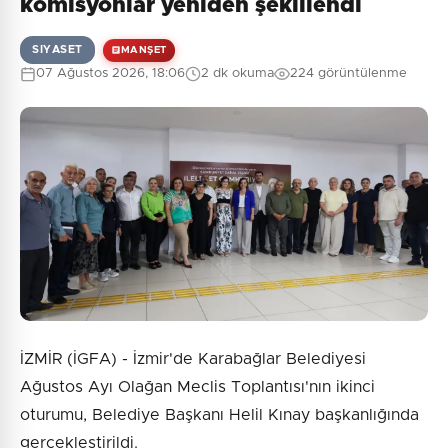
komisyonlar yeniden şekillendi
SIYASET
MANŞET
07 Ağustos 2026, 18:06
2 dk okuma
224 görüntülenme
0
/2000
Güvenlik Sorusu:
10 + 7 = ?
Gönder
İZMİR (İGFA) - İzmir'de Karabağlar Belediyesi
Ağustos Ayı Olağan Meclis Toplantısı'nın ikinci
oturumu, Belediye Başkanı Helil Kınay başkanlığında
gerçekleştirildi.