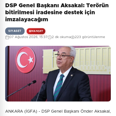
DSP Genel Başkanı Aksakal: Terörün
bitirilmesi iradesine destek için
imzalayacağım
SIYASET
MANŞET
07 Ağustos 2026, 15:37
2 dk okuma
223 görüntülenme
ANKARA (İGFA) - DSP Genel Başkanı Önder Aksakal,