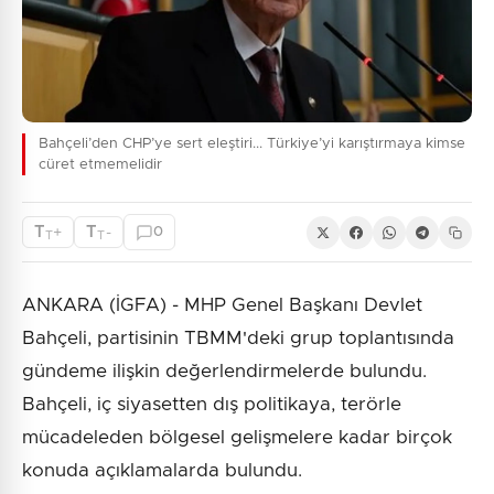
Bahçeli’den CHP’ye sert eleştiri... Türkiye’yi karıştırmaya kimse
cüret etmemelidir
T
T
+
-
0
T
T
ANKARA (İGFA) - MHP Genel Başkanı Devlet
Bahçeli, partisinin TBMM'deki grup toplantısında
gündeme ilişkin değerlendirmelerde bulundu.
Bahçeli, iç siyasetten dış politikaya, terörle
mücadeleden bölgesel gelişmelere kadar birçok
konuda açıklamalarda bulundu.