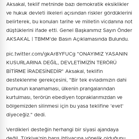
Aksakal, teklif metninde bazı demokratik eksiklikler
ve hukuk devleti ilkeleri açısından riskler gördüklerini
belirterek, bu konuları tarihe ve milletin vicdanına not
düştüklerini ifade etti. Genel Başkanımız Sayın Önder
AKSAKAL | TBMM'de Basın Açıklamasında Bulundu.
pic.twitter.com/gkAr8YFUCg "ONAYIMIZ YASANIN
KUSURLARINA DEĞİL, DEVLETİMİZİN TERÖRÜ
BİTİRME İRADESİNEDİR" Aksakal, teklifin
desteklenme gerekçesini, "Bir tek evladımızın dahi
burnunun kanamaması, ülkenin prangalarından
kurtulması, terörün ebediyen topraklarımızdan ve
bölgemizden silinmesi için bu yasa teklifine 'evet'
diyeceğiz." dedi.
Verdikleri desteğin herhangi bir siyasi ajandaya
değil, Türkiye’nin barış ihtiyacına yönelik olduğunu