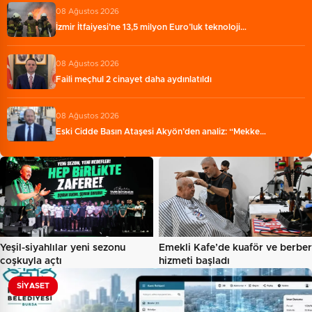
08 Ağustos 2026
İzmir İtfaiyesi’ne 13,5 milyon Euro’luk teknoloji…
08 Ağustos 2026
Faili meçhul 2 cinayet daha aydınlatıldı
08 Ağustos 2026
Eski Cidde Basın Ataşesi Akyön’den analiz: “Mekke…
Yeşil-siyahlılar yeni sezonu
Emekli Kafe’de kuaför ve berber
coşkuyla açtı
hizmeti başladı
SIYASET