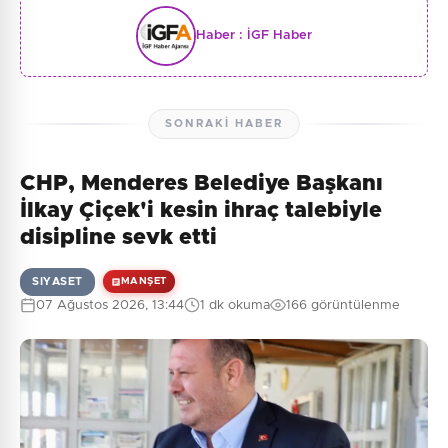
Haber :
İGF Haber
SONRAKI HABER
CHP, Menderes Belediye Başkanı
İlkay Çiçek'i kesin ihraç talebiyle
disipline sevk etti
SIYASET
MANŞET
07 Ağustos 2026, 13:44
1 dk okuma
166 görüntülenme