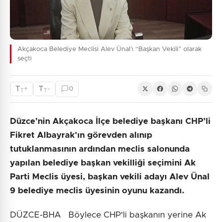
Akçakoca Belediye Meclisi Alev Ünal’ı “Başkan Vekili” olarak
seçti
T
T
+
-
0
T
T
Düzce’nin Akçakoca İlçe belediye başkanı CHP’li
Fikret Albayrak'ın görevden alınıp
tutuklanmasının ardından meclis salonunda
yapılan belediye başkan vekilliği seçimini Ak
Parti Meclis üyesi, başkan vekili adayı Alev Ünal
9 belediye meclis üyesinin oyunu kazandı.
DÜZCE-BHA Böylece CHP'li başkanın yerine Ak