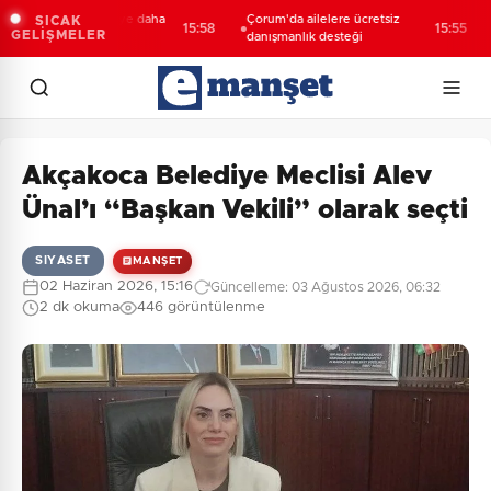
ya’da 3 mahalleye daha
Çorum'da ailelere ücretsiz
Den
SICAK
15:58
15:55
GELİŞMELER
f yatırım
danışmanlık desteği
ula
Akçakoca Belediye Meclisi Alev
Ünal’ı “Başkan Vekili” olarak seçti
SIYASET
MANŞET
02 Haziran 2026, 15:16
Güncelleme: 03 Ağustos 2026, 06:32
2 dk okuma
446 görüntülenme