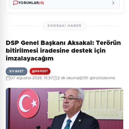
YORUMLAR
(0)
SONRAKI HABER
DSP Genel Başkanı Aksakal: Terörün
Henüz yorum yapılmamış. İlk yorumu siz yapın!
bitirilmesi iradesine destek için
imzalayacağım
SIYASET
MANŞET
0
/2000
07 Ağustos 2026, 15:37
2 dk okuma
151 görüntülenme
Güvenlik Sorusu:
3 + 2 = ?
Gönder