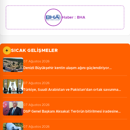
Haber :
BHA
SICAK GELIŞMELER
07 Ağustos 2026
Denizli Büyükşehir kentin ulaşım ağını güçlendiriyor…
07 Ağustos 2026
Türkiye, Suudi Arabistan ve Pakistan'dan ortak savunma…
07 Ağustos 2026
DSP Genel Başkanı Aksakal: Terörün bitirilmesi iradesine…
07 Ağustos 2026