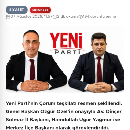
SIYASET
MANŞET
07 Ağustos 2026, 11:57
2 dk okuma
194 görüntülenme
Yeni Parti'nin Çorum teşkilatı resmen şekillendi.
Genel Başkan Özgür Özel'in onayıyla Av. Dinçer
Solmaz İl Başkanı, Hamdullah Uğur Yağmur ise
Merkez İlçe Başkanı olarak görevlendirildi.