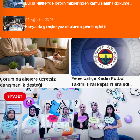
Bursa Nilüfer'de beton mikserinden kamu alanına döküme…
07 Ağustos 2026
Konya’da gençler yaz okulunda şehri keşfetti
Fenerbahçe Kadın Futbol
Çorum'da ailelere ücretsiz
Takımı final kapısını araladı…
danışmanlık desteği
SIYASET