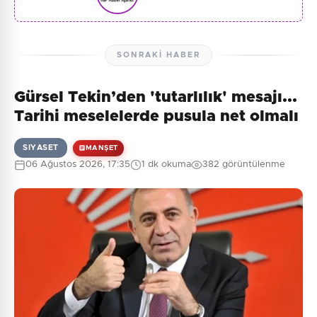
SONRAKI HABER
Gürsel Tekin’den 'tutarlılık' mesajı...
Tarihi meselelerde pusula net olmalı
SIYASET
MANŞET
06 Ağustos 2026, 17:35
1 dk okuma
382 görüntülenme