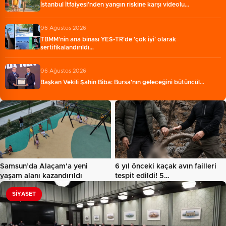
İstanbul İtfaiyesi’nden yangın riskine karşı videolu…
06 Ağustos 2026
TBMM'nin ana binası YES-TR'de 'çok iyi' olarak
sertifikalandırıldı…
06 Ağustos 2026
Başkan Vekili Şahin Biba: Bursa'nın geleceğini bütüncül…
Samsun’da Alaçam'a yeni
6 yıl önceki kaçak avın failleri
yaşam alanı kazandırıldı
tespit edildi! 5…
SIYASET