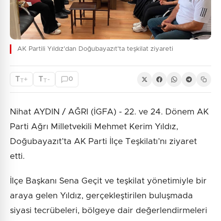
AK Partili Yıldız'dan Doğubayazıt'ta teşkilat ziyareti
T
T
+
-
0
T
T
Nihat AYDIN / AĞRI (İGFA) - 22. ve 24. Dönem AK
Parti Ağrı Milletvekili Mehmet Kerim Yıldız,
Doğubayazıt’ta AK Parti İlçe Teşkilatı’nı ziyaret
etti.
İlçe Başkanı Sena Geçit ve teşkilat yönetimiyle bir
araya gelen Yıldız, gerçekleştirilen buluşmada
siyasi tecrübeleri, bölgeye dair değerlendirmeleri