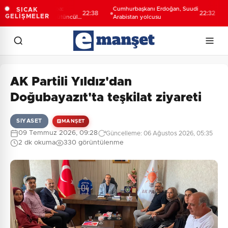
 Vekili Şahin Biba:
Cumhurbaşkanı Erdoğan, Suudi
Bur
SICAK
22:38
22:32
GELİŞMELER
'nın geleceğini bütüncül
Arabistan yolcusu
tanı
şla planlıyoruz
yol
AK Partili Yıldız'dan
Doğubayazıt'ta teşkilat ziyareti
SIYASET
MANŞET
09 Temmuz 2026, 09:28
Güncelleme: 06 Ağustos 2026, 05:35
2 dk okuma
330 görüntülenme