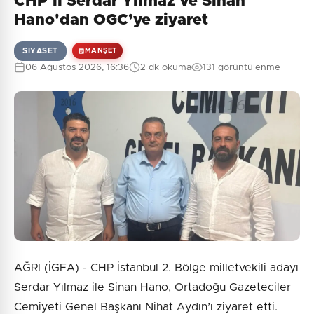
CHP'li Serdar Yılmaz ve Sinan
Hano'dan OGC’ye ziyaret
SIYASET
MANŞET
06 Ağustos 2026, 16:36
2 dk okuma
131 görüntülenme
AĞRI (İGFA) - CHP İstanbul 2. Bölge milletvekili adayı
Serdar Yılmaz ile Sinan Hano, Ortadoğu Gazeteciler
Cemiyeti Genel Başkanı Nihat Aydın’ı ziyaret etti.