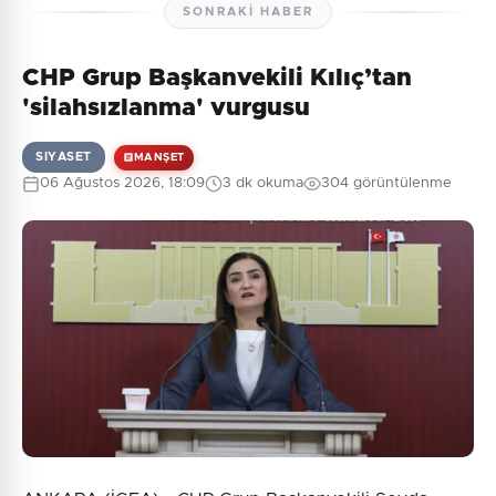
SONRAKI HABER
CHP Grup Başkanvekili Kılıç’tan
Henüz yorum yapılmamış. İlk yorumu siz yapın!
'silahsızlanma' vurgusu
SIYASET
MANŞET
06 Ağustos 2026, 18:09
3 dk okuma
304 görüntülenme
0
/2000
Güvenlik Sorusu:
4 + 7 = ?
Gönder