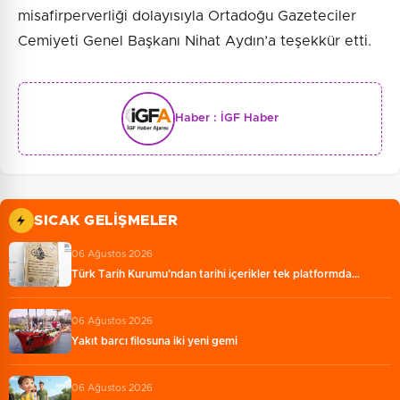
misafirperverliği dolayısıyla Ortadoğu Gazeteciler
Cemiyeti Genel Başkanı Nihat Aydın’a teşekkür etti.
Haber :
İGF Haber
SICAK GELIŞMELER
06 Ağustos 2026
Türk Tarih Kurumu’ndan tarihi içerikler tek platformda…
06 Ağustos 2026
Yakıt barcı filosuna iki yeni gemi
06 Ağustos 2026