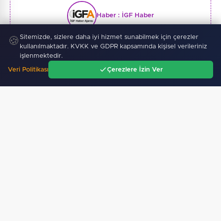
Haber :
İGF Haber
Sitemizde, sizlere daha iyi hizmet sunabilmek için çerezler
🍪
kullanılmaktadır. KVKK ve GDPR kapsamında kişisel verileriniz
işlenmektedir.
Veri Politikası
Çerezlere İzin Ver
SICAK GELIŞMELER
Ana Sayfa
Gündem
Ara
Menü
10 Ağustos 2026
LGS'de ilk nakil sonuçları açıklandı
10 Ağustos 2026
Ordu’da kent mobilyaları yenileniyor
10 Ağustos 2026
Manisalıların Akpınar Mesire Alanı özlemi sona erdi…
10 Ağustos 2026
Şahin Biba, Bursa’da 2 yılda yapılamayanı 5 ayda yapıyor…