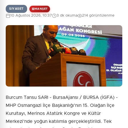
SIYASET
MANŞET
10 Ağustos 2026, 10:37
3 dk okuma
214 görüntülenme
Burcum Tansu SARI - BursaAjansı / BURSA (İGFA) -
MHP Osmangazi İlçe Başkanlığı'nın 15. Olağan İlçe
Kurultayı, Merinos Atatürk Kongre ve Kültür
Merkezi’nde yoğun katılımla gerçekleştirildi. Tek