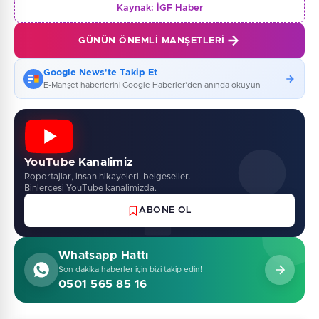
Kaynak:
İGF Haber
GÜNÜN ÖNEMLI MANŞETLERI
Google News'te Takip Et
E-Manşet haberlerini Google Haberler'den anında okuyun
YouTube Kanalimiz
Roportajlar, insan hikayeleri, belgeseller...
Binlercesi YouTube kanalimizda.
ABONE OL
Whatsapp Hattı
Son dakika haberler için bizi takip edin!
0501 565 85 16