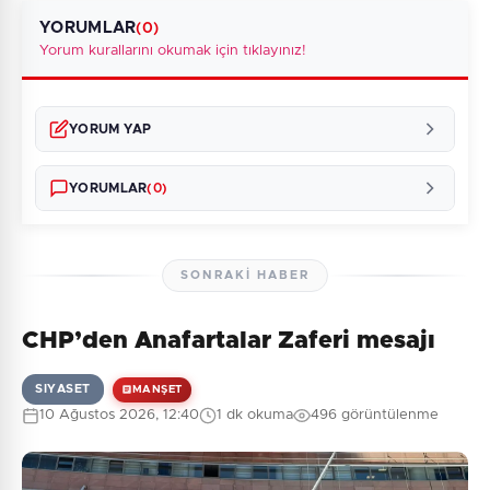
YORUMLAR
(0)
Yorum kurallarını okumak için tıklayınız!
YORUM YAP
YORUMLAR
(0)
SONRAKI HABER
CHP’den Anafartalar Zaferi mesajı
Henüz yorum yapılmamış. İlk yorumu siz yapın!
SIYASET
MANŞET
10 Ağustos 2026, 12:40
1 dk okuma
496 görüntülenme
0
/2000
Güvenlik Sorusu: