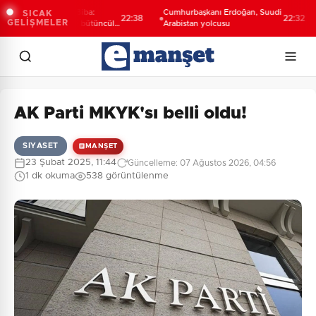
kan Vekili Şahin Biba:
Cumhurbaşkanı Erdoğan, Suudi
B
SICAK
22:38
22:32
GELİŞMELER
sa'nın geleceğini bütüncül
Arabistan yolcusu
t
ayışla planlıyoruz
y
AK Parti MKYK'sı belli oldu!
SIYASET
MANŞET
23 Şubat 2025, 11:44
Güncelleme: 07 Ağustos 2026, 04:56
1 dk okuma
538 görüntülenme