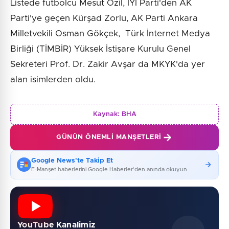
Listede futbolcu Mesut Özil, İYİ Parti'den AK
Parti'ye geçen Kürşad Zorlu, AK Parti Ankara
Milletvekili Osman Gökçek, Türk İnternet Medya
Birliği (TİMBİR) Yüksek İstişare Kurulu Genel
Sekreteri Prof. Dr. Zakir Avşar da MKYK'da yer
alan isimlerden oldu.
Kaynak:
BHA
GÜNÜN ÖNEMLI MANŞETLERI
Google News'te Takip Et
E-Manşet haberlerini Google Haberler'den anında okuyun
YouTube Kanalimiz