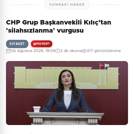
SONRAKI HABER
CHP Grup Başkanvekili Kılıç’tan
Henüz yorum yapılmamış. İlk yorumu siz yapın!
'silahsızlanma' vurgusu
SIYASET
MANŞET
06 Ağustos 2026, 18:09
3 dk okuma
317 görüntülenme
0
/2000
Güvenlik Sorusu:
9 + 6 = ?
Gönder