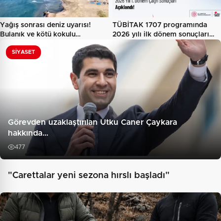
Yağış sonrası deniz uyarısı!
TÜBİTAK 1707 programında
Bulanık ve kötü kokulu…
2026 yılı ilk dönem sonuçları…
SIYASET
Görevden uzaklaştırılan Utku Caner Çaykara
hakkında…
477
"Carettalar yeni sezona hırslı başladı"