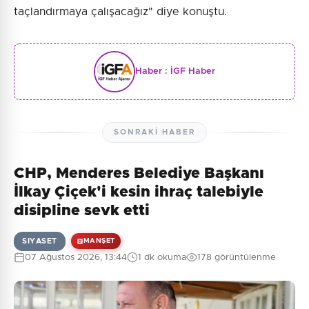
taçlandırmaya çalışacağız" diye konuştu.
Haber :
İGF Haber
SONRAKI HABER
CHP, Menderes Belediye Başkanı
İlkay Çiçek'i kesin ihraç talebiyle
disipline sevk etti
SIYASET
MANŞET
07 Ağustos 2026, 13:44
1 dk okuma
178 görüntülenme