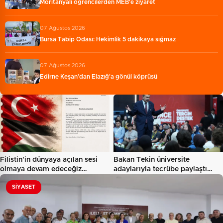
Moritanyalı öğrencilerden MEB'e ziyaret
07 Ağustos 2026
Bursa Tabip Odası: Hekimlik 5 dakikaya sığmaz
07 Ağustos 2026
Edirne Keşan’dan Elazığ'a gönül köprüsü
Filistin'in dünyaya açılan sesi
Bakan Tekin üniversite
olmaya devam edeceğiz…
adaylarıyla tecrübe paylaştı…
SIYASET