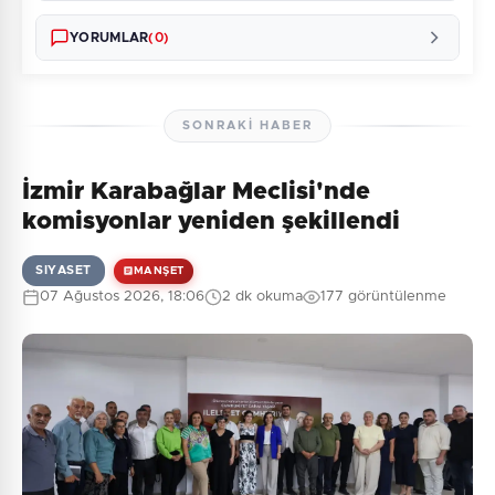
YORUMLAR
(0)
SONRAKI HABER
İzmir Karabağlar Meclisi'nde
Henüz yorum yapılmamış. İlk yorumu siz yapın!
komisyonlar yeniden şekillendi
SIYASET
MANŞET
07 Ağustos 2026, 18:06
2 dk okuma
177 görüntülenme
0
/2000
Güvenlik Sorusu:
6 + 1 = ?
Gönder