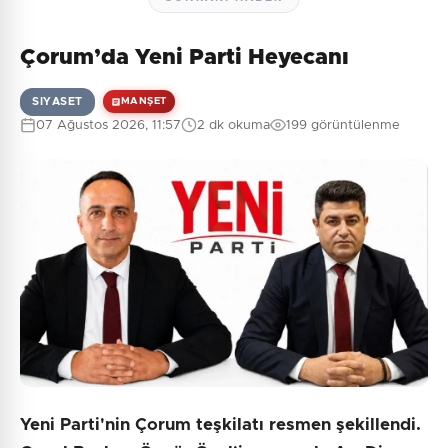
Çorum’da Yeni Parti Heyecanı
SIYASET
MANŞET
07 Ağustos 2026, 11:57
2 dk okuma
199 görüntülenme
Yeni Parti'nin Çorum teşkilatı resmen şekillendi.