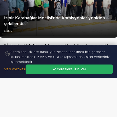
İzmir Karabağlar Meclisi'nde komisyonlar yeniden
şekillendi…
177
"İstanbul Maltepe’de çocuklar kitapların renkli
Sitemizde, sizlere daha iyi hizmet sunabilmek için çerezler
dünyasında"
🍪
kullanılmaktadır. KVKK ve GDPR kapsamında kişisel verileriniz
işlenmektedir.
Veri Politikası
Çerezlere İzin Ver
Ana Sayfa
Gündem
Ara
Menü