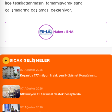
ilçe teşkilatlanmasını tamamlayarak saha
çalışmalarına başlaması bekleniyor.
Haber :
BHA
SICAK GELIŞMELER
07 Ağustos 2026
Keşan'da 177 milyon liralık yeni Hükümet Konağı'nın…
07 Ağustos 2026
688 milyon TL tarımsal destek hesaplarda
07 Ağustos 2026