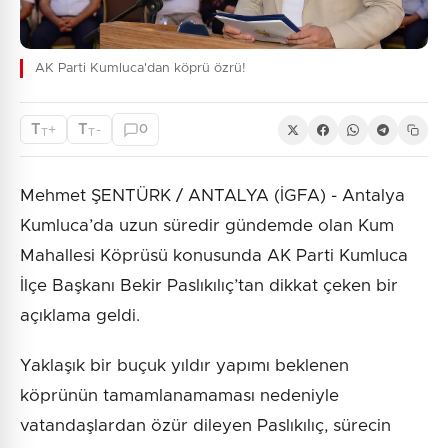
AK Parti Kumluca'dan köprü özrü!
T
T
+
-
0
T
T
Mehmet ŞENTÜRK / ANTALYA (İGFA) - Antalya
Kumluca’da uzun süredir gündemde olan Kum
Mahallesi Köprüsü konusunda AK Parti Kumluca
İlçe Başkanı Bekir Paslıkılıç’tan dikkat çeken bir
açıklama geldi.
Yaklaşık bir buçuk yıldır yapımı beklenen
köprünün tamamlanamaması nedeniyle
vatandaşlardan özür dileyen Paslıkılıç, sürecin