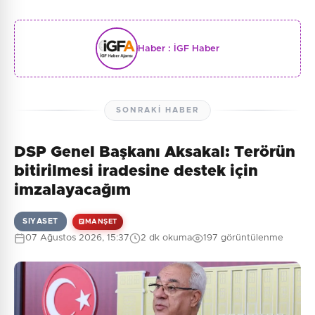
Haber :
İGF Haber
SONRAKI HABER
DSP Genel Başkanı Aksakal: Terörün
bitirilmesi iradesine destek için
imzalayacağım
SIYASET
MANŞET
07 Ağustos 2026, 15:37
2 dk okuma
197 görüntülenme