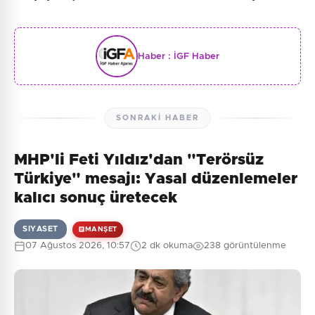
Haber :
İGF Haber
SONRAKI HABER
MHP'li Feti Yıldız'dan "Terörsüz
Türkiye" mesajı: Yasal düzenlemeler
kalıcı sonuç üretecek
SIYASET
MANŞET
07 Ağustos 2026, 10:57
2 dk okuma
238 görüntülenme