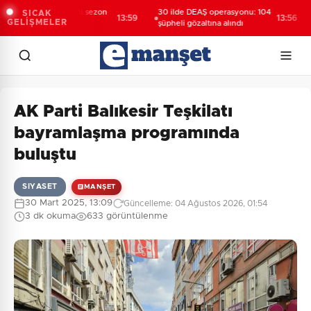
dyol 1. Lig'de yeni sezon
30 ilde DEAŞ operasyonu: 104
3
SICAK
13:59
13:56
GELİŞMELER
canı başlıyor
şüpheli gözaltına alındı
şü
AK Parti Balıkesir Teşkilatı
bayramlaşma programında
buluştu
SIYASET
MANŞET
30 Mart 2025, 13:09
Güncelleme: 04 Ağustos 2026, 01:54
3 dk okuma
633 görüntülenme