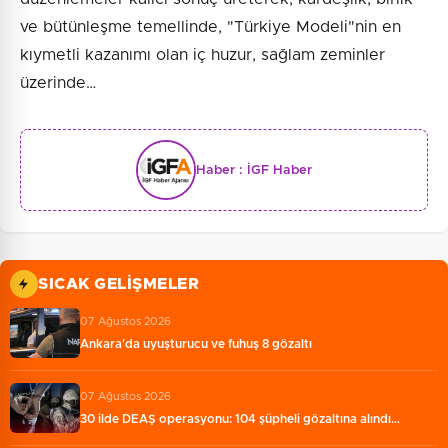
ve bütünleşme temellinde, "Türkiye Modeli"nin en
kıymetli kazanımı olan iç huzur, sağlam zeminler
üzerinde…
Haber :
İGF Haber
SICAK GELIŞMELER
07 Ağustos 2026
Ankara'da uyuşturucu ve fuhuş 8 gözaltı
07 Ağustos 2026
30 ilde DEAŞ operasyonu: 104 şüpheli gözaltına alındı…