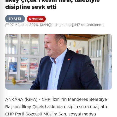
İlkay Çiçek'i kesin ihraç talebiyle
disipline sevk etti
SIYASET
MANŞET
0
/2000
07 Ağustos 2026, 13:44
1 dk okuma
147 görüntülenme
Güvenlik Sorusu:
7 + 6 = ?
Gönder
ANKARA (İGFA) - CHP, İzmir'in Menderes Belediye
Başkanı İlkay Çiçek hakkında disiplin süreci başlattı.
CHP Parti Sözcüsü Müslim Sarı, sosyal medya