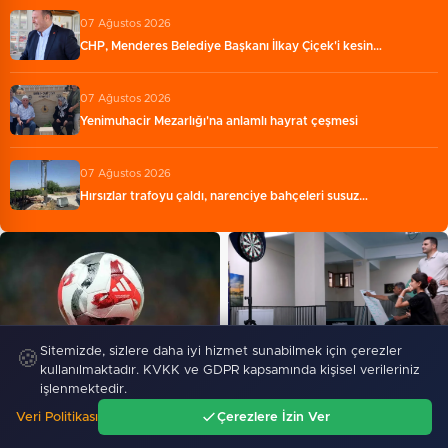
07 Ağustos 2026
CHP, Menderes Belediye Başkanı İlkay Çiçek'i kesin…
07 Ağustos 2026
Yenimuhacir Mezarlığı'na anlamlı hayrat çeşmesi
07 Ağustos 2026
Hırsızlar trafoyu çaldı, narenciye bahçeleri susuz…
Sitemizde, sizlere daha iyi hizmet sunabilmek için çerezler
🍪
Konya Karatay'da Kur'an
kullanılmaktadır. KVKK ve GDPR kapsamında kişisel verileriniz
Trendyol 1. Lig'de yeni sezon
kurslarında dart turnuvası…
işlenmektedir.
heyecanı başlıyor
Veri Politikası
Çerezlere İzin Ver
SIYASET
Ana Sayfa
Gündem
Ara
Menü