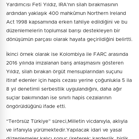
Yardımcısı Feti Yıldız, IRA'nın silah bırakmasının
ardından yaklaşık 400 mahkûmun Northern Ireland
Act 1998 kapsamında erken tahliye edildiğini ve bu
düzenlemelerin toplumsal barışı destekleyen bir
dönüşümün parçası olarak hayata geçirildiğini belirtti.
İkinci örnek olarak ise Kolombiya ile FARC arasında
2016 yılında imzalanan barış anlaşmasını gösteren
Yıldız, silah bırakan örgüt mensuplarından suçunu
itiraf edenler için hapis cezası yerine çoğunlukla 5 ila
8 yıl denetimli serbestlik uygulandığını, daha ağır
suçlar bakımından ise sınırlı hapis cezalarının
öngörüldüğünü ifade etti.
“Terörsüz Türkiye” süreci,Milletin vicdanıyla, aklıyla
ve irfanıyla yürümektedir.Yapılacak idari ve yasal
düzenlemeler kalıcı sonuç üreterek; kardeşlik, birlik