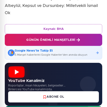
Altıeylül, Kepsut ve Dursunbey: Milletvekili İsmail
Ok
Kaynak:
BHA
GÜNÜN ÖNEMLI MANŞETLERI
Google News'te Takip Et
E-Manşet haberlerini Google Haberler'den anında okuyun
YouTube Kanalimiz
Roportajlar, insan hikayeleri, belgeseller...
Binlercesi YouTube kanalimizda.
ABONE OL