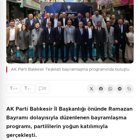
AK Parti Balıkesir Teşkilatı bayramlaşma programında buluştu
T
T
+
-
0
T
T
AK Parti Balıkesir İl Başkanlığı önünde Ramazan
Bayramı dolayısıyla düzenlenen bayramlaşma
programı, partililerin yoğun katılımıyla
gerçekleşti.