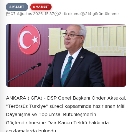
SIYASET
MANŞET
07 Ağustos 2026, 15:37
2 dk okuma
214 görüntülenme
ANKARA (İGFA) - DSP Genel Başkanı Önder Aksakal,
"Terörsüz Türkiye" süreci kapsamında hazırlanan Milli
Dayanışma ve Toplumsal Bütünleşmenin
Güçlendirilmesine Dair Kanun Teklifi hakkında
açıklamalarda bulundu.