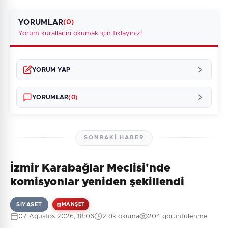
YORUMLAR
(0)
Yorum kurallarını okumak için tıklayınız!
YORUM YAP
YORUMLAR
(0)
SONRAKI HABER
İzmir Karabağlar Meclisi'nde
Henüz yorum yapılmamış. İlk yorumu siz yapın!
komisyonlar yeniden şekillendi
SIYASET
MANŞET
07 Ağustos 2026, 18:06
2 dk okuma
204 görüntülenme
0
/2000