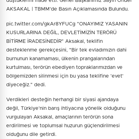
düştüklerini ifade etti. Genel Başkanımız Sayın Önder
AKSAKAL | TBMM'de Basın Açıklamasında Bulundu.
pic.twitter.com/gkAr8YFUCg "ONAYIMIZ YASANIN
KUSURLARINA DEĞİL, DEVLETİMİZİN TERÖRÜ
BİTİRME İRADESİNEDİR" Aksakal, teklifin
desteklenme gerekçesini, "Bir tek evladımızın dahi
burnunun kanamaması, ülkenin prangalarından
kurtulması, terörün ebediyen topraklarımızdan ve
bölgemizden silinmesi için bu yasa teklifine 'evet'
diyeceğiz." dedi.
Verdikleri desteğin herhangi bir siyasi ajandaya
değil, Türkiye’nin barış ihtiyacına yönelik olduğunu
vurgulayan Aksakal, amaçlarının terörün sona
erdirilmesi ve toplumsal huzurun güçlendirilmesi
olduğunu dile getirdi.