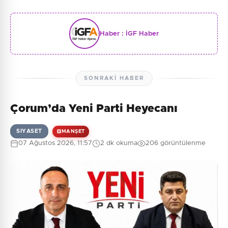
Haber :
İGF Haber
SONRAKI HABER
Çorum’da Yeni Parti Heyecanı
SIYASET
MANŞET
07 Ağustos 2026, 11:57
2 dk okuma
206 görüntülenme