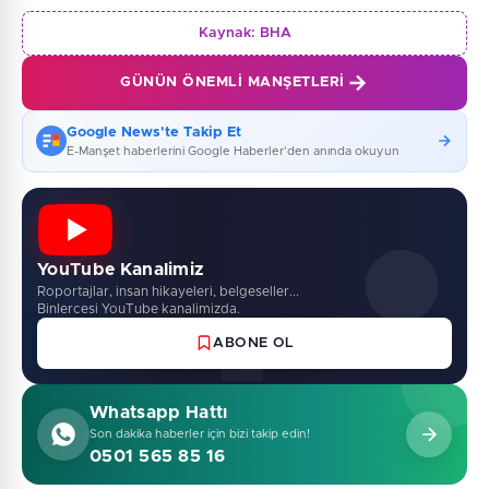
Kaynak:
BHA
GÜNÜN ÖNEMLI MANŞETLERI
Google News'te Takip Et
E-Manşet haberlerini Google Haberler'den anında okuyun
YouTube Kanalimiz
Roportajlar, insan hikayeleri, belgeseller...
Binlercesi YouTube kanalimizda.
ABONE OL
Whatsapp Hattı
Son dakika haberler için bizi takip edin!
0501 565 85 16