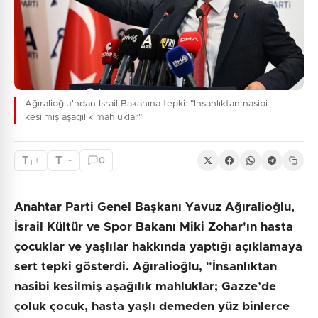
Ağıralioğlu'ndan İsrail Bakanına tepki: "İnsanlıktan nasibi
kesilmiş aşağılık mahluklar"
T
T
+
-
0
T
T
Anahtar Parti Genel Başkanı Yavuz Ağıralioğlu,
İsrail Kültür ve Spor Bakanı Miki Zohar'ın hasta
çocuklar ve yaşlılar hakkında yaptığı açıklamaya
sert tepki gösterdi. Ağıralioğlu, "İnsanlıktan
nasibi kesilmiş aşağılık mahluklar; Gazze’de
çoluk çocuk, hasta yaşlı demeden yüz binlerce