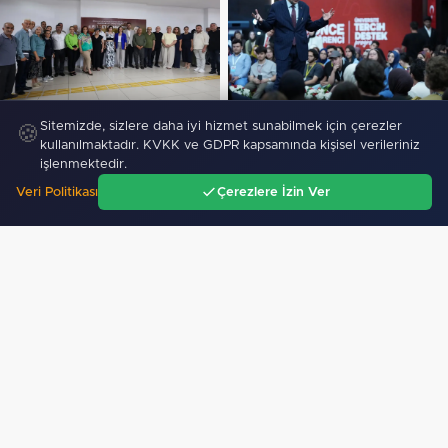
İzmir Karabağlar Meclisi'nde
Bakan Tekin üniversite
Sitemizde, sizlere daha iyi hizmet sunabilmek için çerezler
🍪
komisyonlar yeniden şekillendi…
adaylarıyla tecrübe paylaştı…
kullanılmaktadır. KVKK ve GDPR kapsamında kişisel verileriniz
işlenmektedir.
SIYASET
Veri Politikası
Çerezlere İzin Ver
Ana Sayfa
Gündem
Ara
Menü
Edirne Keşan’dan Elazığ'a gönül köprüsü
373
"İzmit'te 3 Çınar Çocuk Evi için kura çekimi