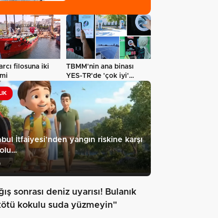
platformda…
arcı filosuna iki
TBMM'nin ana binası
emi
YES-TR'de 'çok iyi'
olarak sertifikalandırıldı…
LIK
nbul İtfaiyesi’nden yangın riskine karşı
eolu…
9
ış sonrası deniz uyarısı! Bulanık
kötü kokulu suda yüzmeyin"