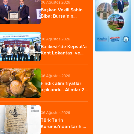
06 Ağustos 2026
Başkan Vekili Şahin
Biba: Bursa'nın
geleceğini bütüncül…
06 Ağustos 2026
Balıkesir'de Kepsut’a
Kent Lokantası ve
altyapı desteği…
06 Ağustos 2026
Fındık alım fiyatları
açıklandı... Alımlar 24
Ağustos'ta…
06 Ağustos 2026
Türk Tarih
Kurumu’ndan tarihi
içerikler tek