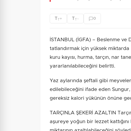
T
T
+
-
0
T
T
İSTANBUL (İGFA) – Beslenme ve D
tatlandırmak için yüksek miktarda
kuru kayısı, hurma, tarçın, nar ta
yararlanılabileceğini belirtti.
Yaz aylarında şeftali gibi meyvele
edilebileceğini ifade eden Sungur
gereksiz kalori yükünün önüne geçi
TARÇINLA ŞEKERİ AZALTIN Tarçın
aşureye yoğun bir lezzet kattığını
miktarının azaltılabileceğini söyle