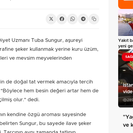
iyet Uzmanı Tuba Sungur, aşureyi
Yakıt b
yeni g
 rafine şeker kullanmak yerine kuru üzüm,
SAĞ
neleri ve mevsim meyvelerinden
rin de doğal tat vermek amacıyla tercih
İsta
, "Böylece hem besin değeri artar hem de
vid
lmiş olur." dedi.
28
ın kendine özgü aroması sayesinde
"Yağ
 belirten Sungur, bu sayede ilave şeker
ve 
di. Tarçının aynı zamanda tatlının