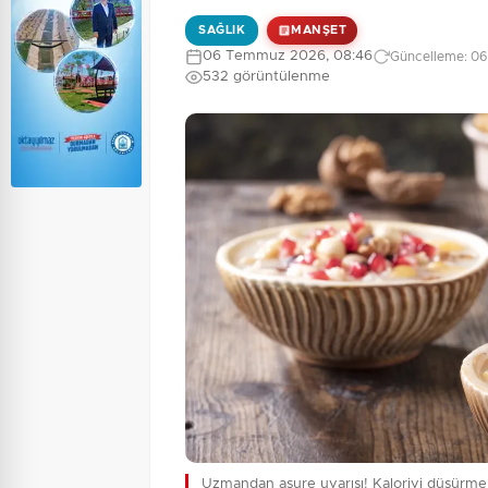
SAĞLIK
MANŞET
06 Temmuz 2026, 08:46
Güncelleme: 06
532 görüntülenme
Uzmandan aşure uyarısı! Kaloriyi düşürme