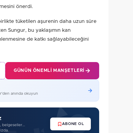
mesini önerdi.
irlikte tüketilen aşurenin daha uzun süre
rten Sungur, bu yaklaşımın kan
nlenmesine de katkı sağlayabileceğini
GÜNÜN ÖNEMLI MANŞETLERI
er'den anında okuyun
z
ABONE OL
 belgeseller...
izda.