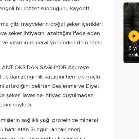
engeli bir lezzet sunduğunu kaydetti.
rma gibi meyvelerin doğal şeker içerikleri
ve şeker ihtiyacını azalttığını ifade eden
um ve vitamin-mineral yönünden de önemli
6 yı
edil
 ANTİOKSİDAN SAĞLIYOR Aşureye
 açıdan zenginlik kattığını hem de güçlü
ni artırdığını belirten Beslenme ve Diyet
e şeker ilavesine ihtiyaç duyulmadan
eğini söyledi.
işlerin sağlıklı yağ, protein ve mineral
u hatırlatan Sungur, ancak enerji
niyle aşırı tüketimden kaçınılması