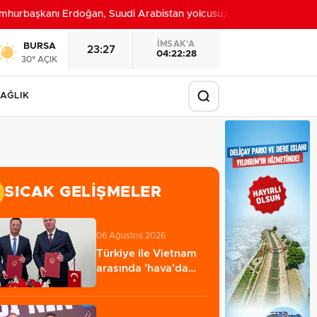
urbaşkanı Erdoğan, Suudi Arabistan yolcusu
Bursa’da
22:32
İMSAK'A
BURSA
23:27
04:22:26
30° AÇIK
AĞLIK
SICAK GELIŞMELER
06 Ağustos 2026
Türkiye ile Vietnam
arasında 'hava'da
yeni dönem...…