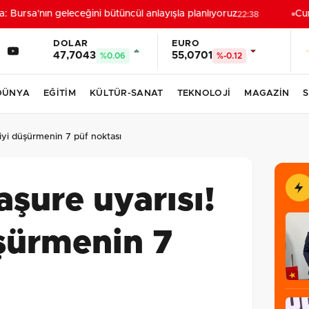
Bursa'nın geleceğini bütüncül anlayışla planlıyoruz
Cumh
22:38
DOLAR
EURO
47,7043
55,0701
%0.06
%-0.12
DÜNYA
EĞİTİM
KÜLTÜR-SANAT
TEKNOLOJİ
MAGAZİN
S
iyi düşürmenin 7 püf noktası
şure uyarısı!
şürmenin 7