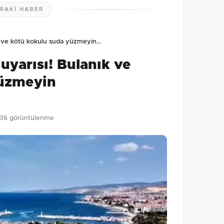
RAKI HABER
lmamış. İlk yorumu siz yapın!
ık ve kötü kokulu suda yüzmeyin…
0
/2000
uyarısı! Bulanık ve
Gönder
yüzmeyin
36 görüntülenme