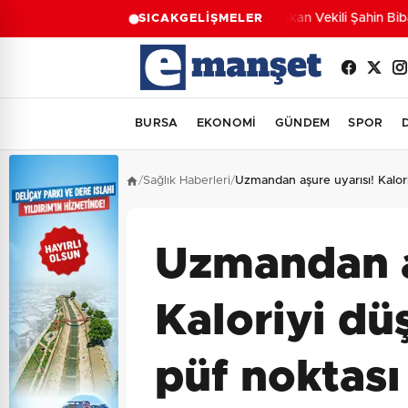
Başkan Vekili Şahin Biba: 
SICAK
GELİŞMELER
BURSA
EKONOMİ
GÜNDEM
SPOR
/
Sağlık Haberleri
/
Uzmandan aşure uyarısı! Kalor
Uzmandan a
Kaloriyi dü
püf noktası