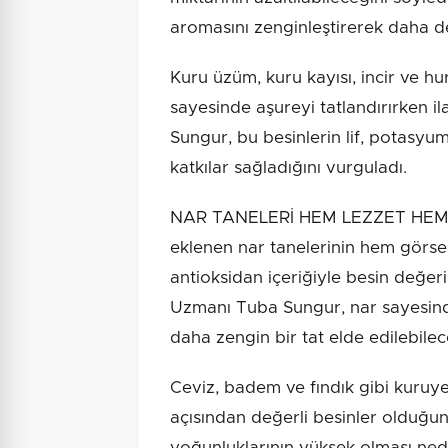
aromasını zenginleştirerek daha d
Kuru üzüm, kuru kayısı, incir ve hu
sayesinde aşureyi tatlandırırken ila
Sungur, bu besinlerin lif, potasy
katkılar sağladığını vurguladı.
NAR TANELERİ HEM LEZZET HEM
eklenen nar tanelerinin hem görsel
antioksidan içeriğiyle besin değeri
Uzmanı Tuba Sungur, nar sayesind
daha zengin bir tat elde edilebilec
Ceviz, badem ve fındık gibi kuruyem
açısından değerli besinler olduğun
yoğunluklarının yüksek olması nede