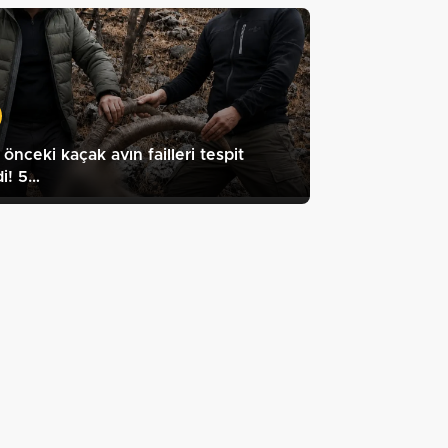
l önceki kaçak avın failleri tespit
di! 5…