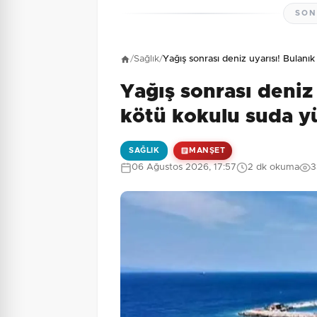
SON
Henüz yorum yapı
/
Sağlık
/
Yağış sonrası deniz uyarısı! Bulan
Yağış sonrası deniz 
1 + 9 = ?
Güvenlik Sorusu:
kötü kokulu suda 
SAĞLIK
MANŞET
06 Ağustos 2026, 17:57
2 dk okuma
3