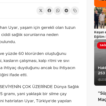
han Uyar, yaşam için gerekli olan tuzun
Keşan e
e ciddi sağlık sorunlarına neden
Eğitim 
bulundu.
yıl…
SAĞ
ve yüzde 60 klorürden oluştuğunu
 kasların çalışması, kalp ritmi ve sıvı
a ihtiyaç duyduğunu ancak bu ihtiyacın
Hakk
253 
ğini ifade etti.
23
SEVİYENİN ÇOK ÜZERİNDE Dünya Sağlık
"Sü
5 gramı, yani yaklaşık bir silme çay
Maç 
ini hatırlatan Uyar, Türkiye'de yapılan