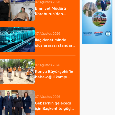
07 Ağustos 2026
Emniyet Müdürü
Karaburun'dan
kahraman bekçiye
hastanede…
07 Ağustos 2026
İlaç denetiminde
uluslararası standart
dönemi
07 Ağustos 2026
Konya Büyükşehir’in
baba-oğul kampı
Ağustos'ta da…
07 Ağustos 2026
Gebze’nin geleceği
için Başkent'te güçlü
temaslar