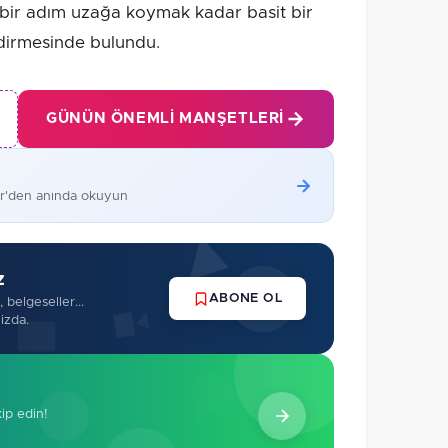
bir adım uzağa koymak kadar basit bir
endirmesinde bulundu.
GÜNÜN ÖNEMLI MANŞETLERI
er'den anında okuyun
z
ABONE OL
 belgeseller...
izda.
kip edin!