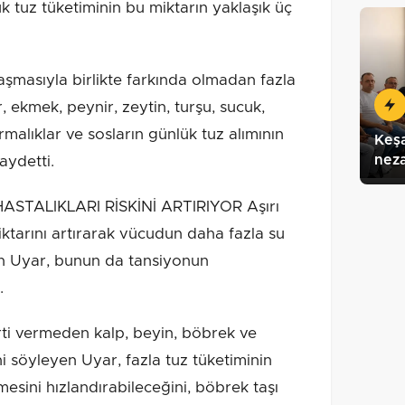
 tuz tüketiminin bu miktarın yaklaşık üç
laşmasıyla birlikte farkında olmadan fazla
, ekmek, peynir, zeytin, turşu, sucuk,
ırmalıklar ve sosların günlük tuz alımının
Keş
neza
ydetti.
TALIKLARI RİSKİNİ ARTIRIYOR Aşırı
ktarını artırarak vücudun daha fazla su
n Uyar, bunun da tansiyonun
.
rti vermeden kalp, beyin, böbrek ve
i söyleyen Uyar, fazla tuz tüketiminin
mesini hızlandırabileceğini, böbrek taşı