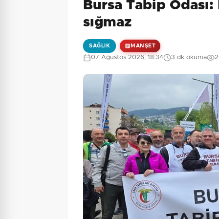
Bursa Tabip Odası:
9 + 7 = ?
Güvenlik Sorusu:
sığmaz
SAĞLIK
MANŞET
07 Ağustos 2026, 18:34
3 dk okuma
2