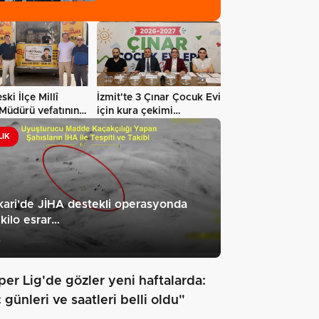
ski İlçe Millî
İzmit'te 3 Çınar Çocuk Evi
Müdürü vefatının
için kura çekimi
gerçekleştirildi…
LIK
ari'de JİHA destekli operasyonda
kilo esrar…
3
per Lig'de gözler yeni haftalarda:
günleri ve saatleri belli oldu"