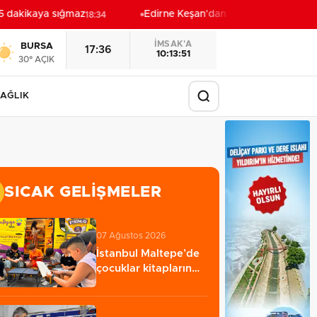
 dakikaya sığmaz
Edirne Keşan’dan Elazığ'a gönül köprü
18:34
İMSAK'A
BURSA
17:36
10:13:49
30° AÇIK
AĞLIK
SICAK GELIŞMELER
07 Ağustos 2026
İstanbul Maltepe’de
çocuklar kitapların
renkli dünyasında…