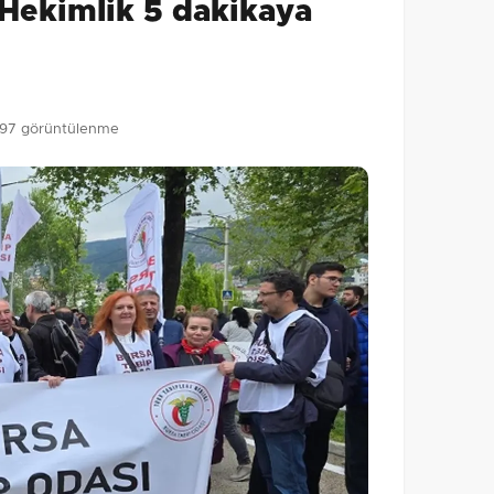
 Hekimlik 5 dakikaya
Gönder
97 görüntülenme