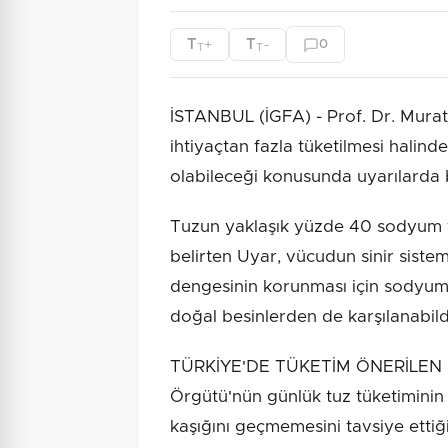
T
T
+
-
0
T
T
İSTANBUL (İGFA) - Prof. Dr. Murat
ihtiyaçtan fazla tüketilmesi halind
olabileceği konusunda uyarılarda 
Tuzun yaklaşık yüzde 40 sodyum 
belirten Uyar, vücudun sinir sistemi,
dengesinin korunması için sodyum
doğal besinlerden de karşılanabildi
TÜRKİYE'DE TÜKETİM ÖNERİLEN 
Örgütü'nün günlük tuz tüketiminin 
kaşığını geçmemesini tavsiye ettiğ