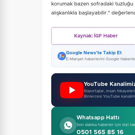
korumak bazen sofradaki tuzluğu 
alışkanlıkla başlayabilir." değerl
Kaynak:
İGF Haber
Google News'te Takip Et
E-Manşet haberlerini Google Haberl
YouTube Kanalimi
Roportajlar, insan hikayeleri,
Binlercesi YouTube kanalim
Whatsapp Hattı
Son dakika haberler için bizi ta
0501 565 85 16