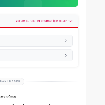
Yorum kurallarını okumak için tıklayınız!
RAKI HABER
lmamış. İlk yorumu siz yapın!
kaya sığmaz
0
/2000