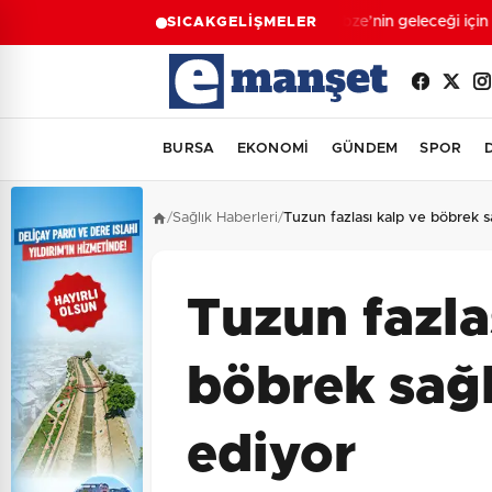
Gebze’nin geleceği için B
SICAK
GELİŞMELER
BURSA
EKONOMİ
GÜNDEM
SPOR
/
Sağlık Haberleri
/
Tuzun fazlası kalp ve böbrek sa
Tuzun fazla
böbrek sağl
ediyor