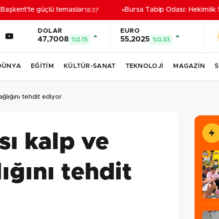
aşkent'te güçlü temaslar
Bursa Tabip Odası: Hekimlik 5
18:37
DOLAR
EURO
47,7008
55,2025
%0.15
%0.33
DÜNYA
EĞİTİM
KÜLTÜR-SANAT
TEKNOLOJİ
MAGAZİN
S
ğlığını tehdit ediyor
sı kalp ve
ığını tehdit