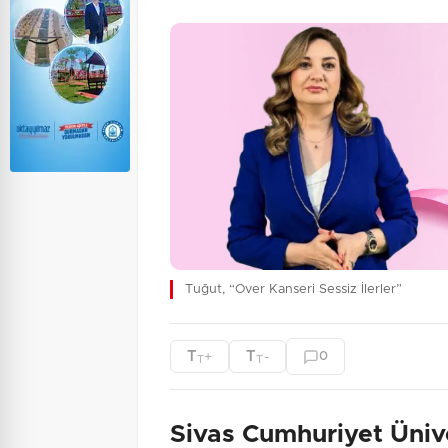
Tuğut, “Over Kanseri Sessiz İlerler”
T
T
+
-
0
T
T
Sivas Cumhuriyet Üniver