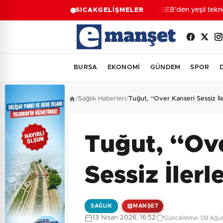
KOSGEB’den yeşil teknoloj
SICAK
GELİŞMELER
BURSA
EKONOMİ
GÜNDEM
SPOR
/
Sağlık Haberleri
/
Tuğut, “Over Kanseri Sessiz İle
Tuğut, “Ov
Sessiz İlerl
SAĞLIK
MANŞET
13 Nisan 2026, 16:52
Güncelleme: 09 Ağus