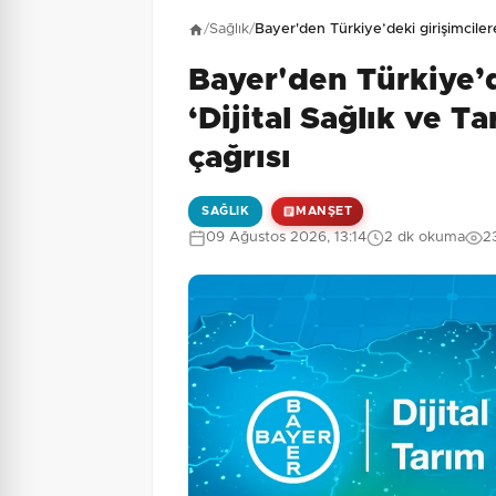
Henüz yorum yapı
/
Sağlık
/
Bayer'den Türkiye’deki girişimcilere
Bayer'den Türkiye’d
1 + 2 = ?
Güvenlik Sorusu:
‘Dijital Sağlık ve Ta
çağrısı
SAĞLIK
MANŞET
09 Ağustos 2026, 13:14
2 dk okuma
2