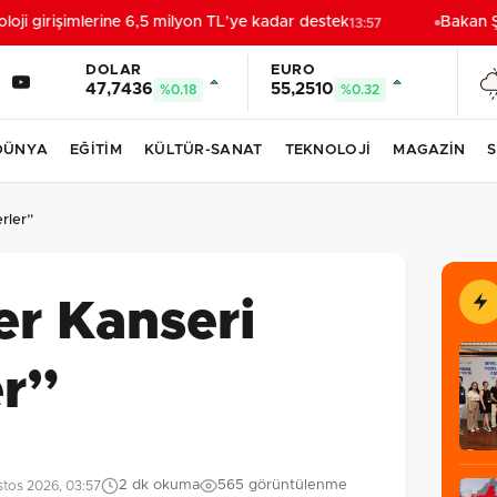
i girişimlerine 6,5 milyon TL’ye kadar destek
Bakan Şi
13:57
DOLAR
EURO
47,7436
55,2510
%0.18
%0.32
DÜNYA
EĞİTİM
KÜLTÜR-SANAT
TEKNOLOJİ
MAGAZİN
S
rler”
er Kanseri
er”
2 dk okuma
565 görüntülenme
tos 2026, 03:57