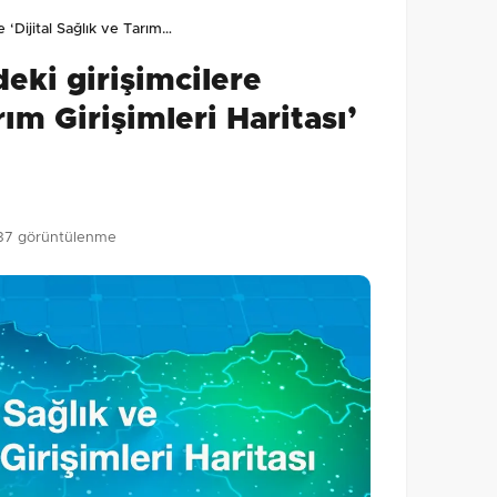
lmamış. İlk yorumu siz yapın!
 ‘Dijital Sağlık ve Tarım…
0
/2000
eki girişimcilere
Gönder
rım Girişimleri Haritası’
37 görüntülenme