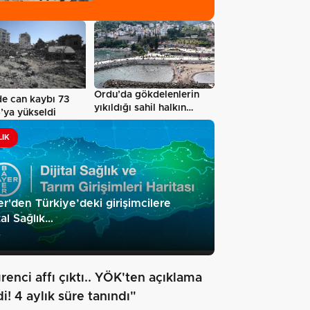
Ordu’da gökdelenlerin
e can kaybı 73
yıkıldığı sahil halkın
’ya yükseldi
hizmetine…
LIK
r'den Türkiye’deki girişimcilere
ital Sağlık…
7
renci affı çıktı.. YÖK'ten açıklama
i! 4 aylık süre tanındı"