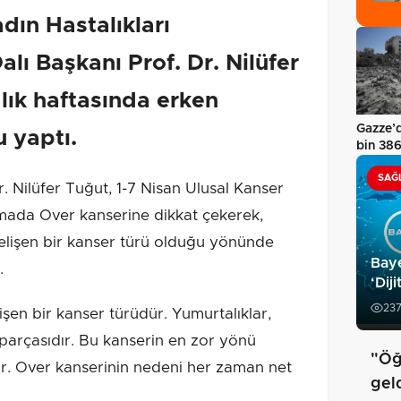
dın Hastalıkları
lı Başkanı Prof. Dr. Nilüfer
lık haftasında erken
Gazze’d
 yaptı.
bin 386
SAĞ
Nilüfer Tuğut, 1-7 Nisan Ulusal Kanser
mada Over kanserine dikkat çekerek,
elişen bir kanser türü olduğu yönünde
Baye
.
‘Dij
23
işen bir kanser türüdür. Yumurtalıklar,
parçasıdır. Bu kanserin en zor yönü
"Öğ
r. Over kanserinin nedeni her zaman net
geld