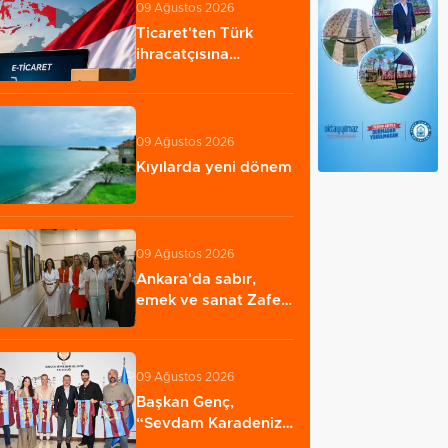
09 Ağustos 2026
Ticaret'ten Türk
ihracatçısına
Endonezya pazarı
rehberi…
09 Ağustos 2026
Kıyılarda yeni dönem
09 Ağustos 2026
Ankara'da sabır,
emek ve sanat Zafer
Çarşısı’nda hayat…
09 Ağustos 2026
Başkan Genç,
“Sevdam Karadeniz”
ekibini ağırladı!…