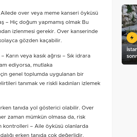
: – Ailede over veya meme kanseri öyküsü
 yaş – Hiç doğum yapmamış olmak Bu
ndan izlenmesi gerekir. Over kanserinde
e kolayca gözden kaçabilir.
İsta
– Karın veya kasık ağrısı – Sık idrara
sonr
vam ediyorsa, mutlaka
 için genel toplumda uygulanan bir
rtileri tanımak ve riskli kadınları izlemek
ken tanıda yol gösterici olabilir. Over
er zaman mümkün olmasa da, risk
m kontrolleri – Aile öyküsü olanlarda
dalığı erken tanıda çok değerlidir.