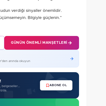
udun verdiği sinyaller önemlidir.
 küçümsemeyin. Bilgiyle güçlenin.”
GÜNÜN ÖNEMLI MANŞETLERI
er'den anında okuyun
z
ABONE OL
 belgeseller...
izda.